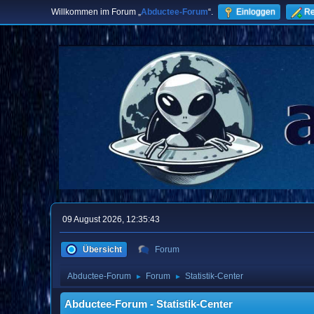
Willkommen im Forum „
Abductee-Forum
“.
Einloggen
Re
09 August 2026, 12:35:43
Übersicht
Forum
Abductee-Forum
Forum
Statistik-Center
►
►
Abductee-Forum - Statistik-Center