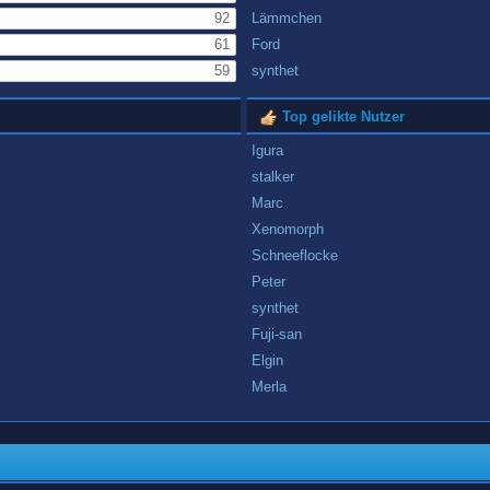
92
Lämmchen
61
Ford
59
synthet
Top gelikte Nutzer
Igura
stalker
Marc
Xenomorph
Schneeflocke
Peter
synthet
Fuji-san
Elgin
Merla