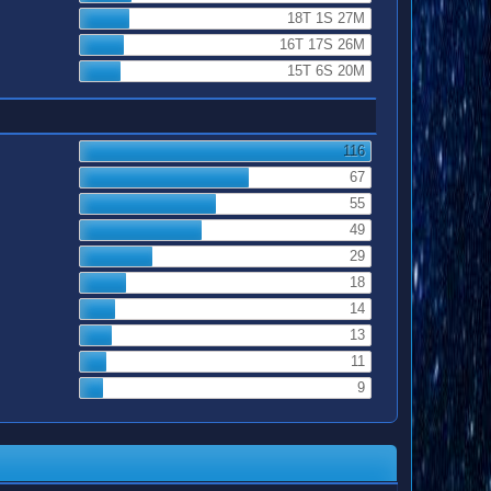
18T 1S 27M
16T 17S 26M
15T 6S 20M
116
67
55
49
29
18
14
13
11
9