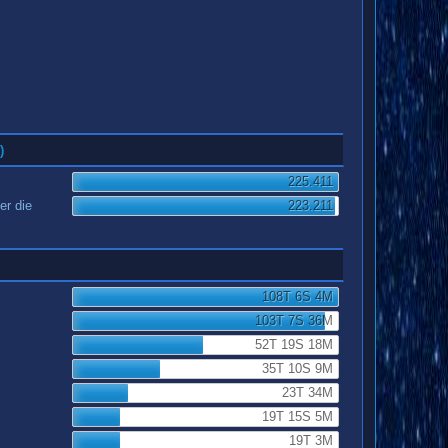
)
225.411
er die
223.211
108T 6S 4M
103T 7S 36M
52T 19S 18M
35T 10S 9M
23T 34M
19T 15S 5M
19T 3M