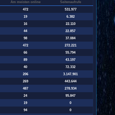
Am meisten online
Seitenaufrufe
472
531.977
19
6.382
16
22.110
44
22.857
98
37.084
472
272.221
66
55.794
89
43.197
40
72.332
206
3.147.901
269
443.644
487
278.934
24
95.847
19
0
94
0