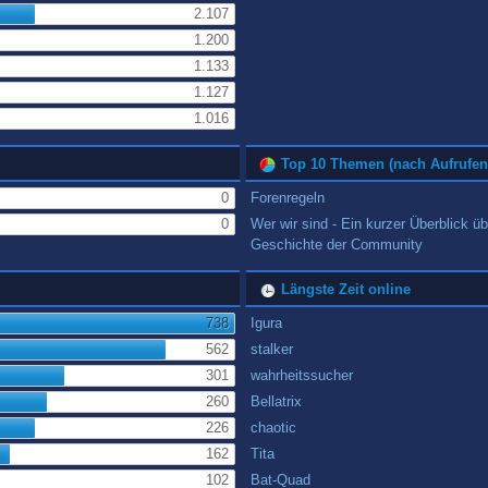
2.107
1.200
1.133
1.127
1.016
Top 10 Themen (nach Aufrufen
0
Forenregeln
0
Wer wir sind - Ein kurzer Überblick üb
Geschichte der Community
Längste Zeit online
738
Igura
562
stalker
301
wahrheitssucher
260
Bellatrix
226
chaotic
162
Tita
102
Bat-Quad