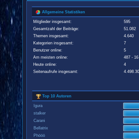
Allgemeine Statistiken
Mitglieder insgesamt:
595
Gesamtzahl der Beiträge:
51.082
Themen insgesamt:
4.640
Kategorien insgesamt:
7
Benutzer online:
5
Am meisten online:
487 - 16
Heute online:
4
Seitenaufrufe insgesamt:
4.498.3
Top 10 Autoren
Igura
stalker
Carani
Bellatrix
Phööö