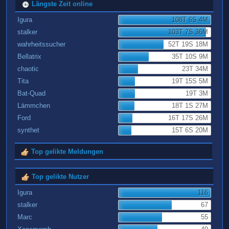
Längste Zeit online
Igura
108T 6S 4M
stalker
103T 7S 36M
wahrheitssucher
52T 19S 18M
Bellatrix
35T 10S 9M
chaotic
23T 34M
Tita
19T 15S 5M
Bat-Quad
19T 3M
Lämmchen
18T 1S 27M
Ford
16T 17S 26M
synthet
15T 6S 20M
Top gelikte Meldungen
Top gelikte Nutzer
Igura
116
stalker
67
Marc
55