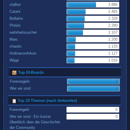
stalker
3.886
Carani
2.491
Bellatrix
2.328
Phööö
2.280
wahrheitssucher
2.107
Marc
1.200
chaotic
1.133
ArdinavonArkon
1.127
Wippi
1.016
Top-10-Boards
Forenregeln
1
Wer wir sind
1
Top 10 Themen (nach Antworten)
Forenregeln
0
Wer wir sind - Ein kurzer
0
Überblick über die Geschichte
der Community