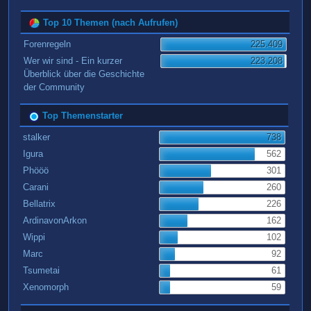
Top 10 Themen (nach Aufrufen)
Forenregeln
225.409
Wer wir sind - Ein kurzer
223.208
Überblick über die Geschichte
der Community
Top Themenstarter
stalker
738
Igura
562
Phööö
301
Carani
260
Bellatrix
226
ArdinavonArkon
162
Wippi
102
Marc
92
Tsumetai
61
Xenomorph
59