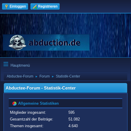
Einloggen
Registrieren
Hauptmenü
Abductee-Forum
Forum
Statistik-Center
►
►
Abductee-Forum - Statistik-Center
Allgemeine Statistiken
Mitglieder insgesamt:
595
Gesamtzahl der Beiträge:
51.082
Themen insgesamt:
4.640