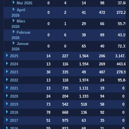
Mai 2026
0
4
14
98
37.084
April
0
2
41
472
272.22
2026
März
0
1
29
66
55.794
2026
Februar
0
6
38
89
43.197
2026
Januar
0
0
65
40
72.332
2026
2025
14
227
1.564
206
3.147.9
2024
13
116
1.554
269
443.64
2023
30
335
49
487
278.93
2022
13
118
1.974
24
95.847
2021
13
735
1.131
19
0
2020
24
204
1.193
94
0
2019
73
542
518
58
0
2018
78
668
136
92
0
2017
51
975
63
35
0
2016
55
823
68
11
0