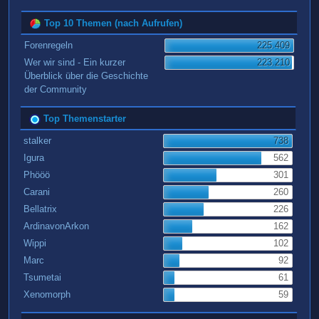
Top 10 Themen (nach Aufrufen)
Forenregeln
225.409
Wer wir sind - Ein kurzer
223.210
Überblick über die Geschichte
der Community
Top Themenstarter
stalker
738
Igura
562
Phööö
301
Carani
260
Bellatrix
226
ArdinavonArkon
162
Wippi
102
Marc
92
Tsumetai
61
Xenomorph
59