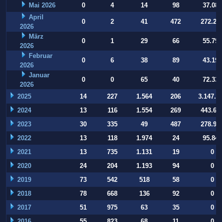
Mai 2026
0
4
14
98
37.084
April
0
2
41
472
272.22
2026
März
0
1
29
66
55.794
2026
Februar
0
6
38
89
43.197
2026
Januar
0
0
65
40
72.332
2026
2025
14
227
1.564
206
3.147.9
2024
13
116
1.554
269
443.64
2023
30
335
49
487
278.93
2022
13
118
1.974
24
95.847
2021
13
735
1.131
19
0
2020
24
204
1.193
94
0
2019
73
542
518
58
0
2018
78
668
136
92
0
2017
51
975
63
35
0
2016
55
823
68
11
0