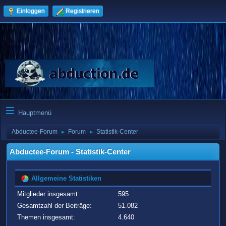
Einloggen
Registrieren
Hauptmenü
Abductee-Forum
Forum
Statistik-Center
►
►
Abductee-Forum - Statistik-Center
Allgemeine Statistiken
Mitglieder insgesamt:
595
Gesamtzahl der Beiträge:
51.082
Themen insgesamt:
4.640