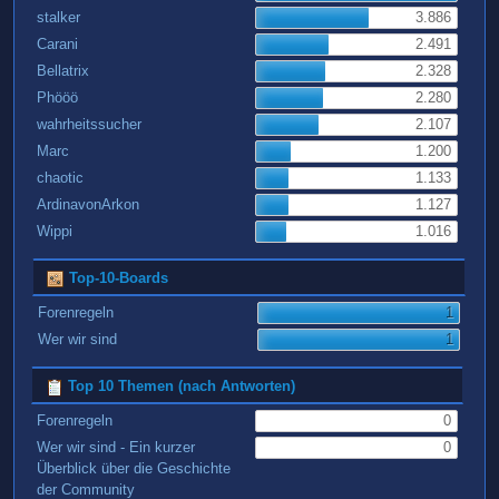
stalker
3.886
Carani
2.491
Bellatrix
2.328
Phööö
2.280
wahrheitssucher
2.107
Marc
1.200
chaotic
1.133
ArdinavonArkon
1.127
Wippi
1.016
Top-10-Boards
Forenregeln
1
Wer wir sind
1
Top 10 Themen (nach Antworten)
Forenregeln
0
Wer wir sind - Ein kurzer
0
Überblick über die Geschichte
der Community