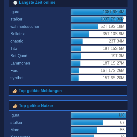
Längste Zeit online
Igura
108T 6S 4M
stalker
103T 7S 36M
wahrheitssucher
52T 19S 18M
Bellatrix
35T 10S 9M
chaotic
23T 34M
Tita
19T 15S 5M
Bat-Quad
19T 3M
Lämmchen
18T 1S 27M
Ford
16T 17S 26M
synthet
15T 6S 20M
Top gelikte Meldungen
Top gelikte Nutzer
Igura
116
stalker
67
Marc
55