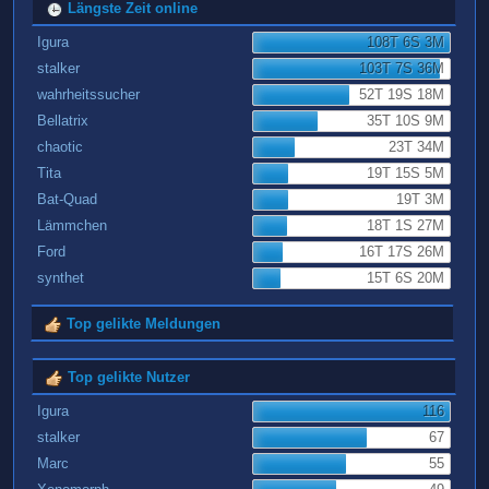
Längste Zeit online
Igura
108T 6S 3M
stalker
103T 7S 36M
wahrheitssucher
52T 19S 18M
Bellatrix
35T 10S 9M
chaotic
23T 34M
Tita
19T 15S 5M
Bat-Quad
19T 3M
Lämmchen
18T 1S 27M
Ford
16T 17S 26M
synthet
15T 6S 20M
Top gelikte Meldungen
Top gelikte Nutzer
Igura
116
stalker
67
Marc
55