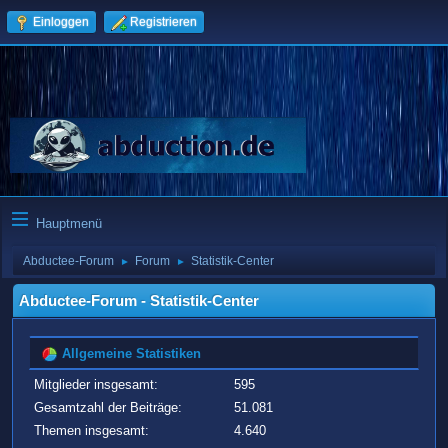
Einloggen
Registrieren
Hauptmenü
Abductee-Forum
Forum
Statistik-Center
►
►
Abductee-Forum - Statistik-Center
Allgemeine Statistiken
Mitglieder insgesamt:
595
Gesamtzahl der Beiträge:
51.081
Themen insgesamt:
4.640