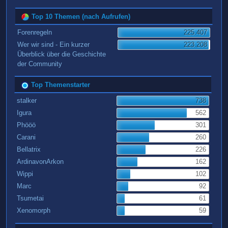
Top 10 Themen (nach Aufrufen)
Forenregeln
225.407
Wer wir sind - Ein kurzer
223.208
Überblick über die Geschichte
der Community
Top Themenstarter
stalker
738
Igura
562
Phööö
301
Carani
260
Bellatrix
226
ArdinavonArkon
162
Wippi
102
Marc
92
Tsumetai
61
Xenomorph
59