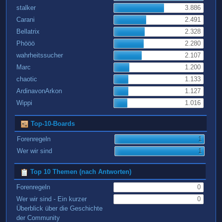
stalker
3.886
Carani
2.491
Bellatrix
2.328
Phööö
2.280
wahrheitssucher
2.107
Marc
1.200
chaotic
1.133
ArdinavonArkon
1.127
Wippi
1.016
Top-10-Boards
Forenregeln
1
Wer wir sind
1
Top 10 Themen (nach Antworten)
Forenregeln
0
Wer wir sind - Ein kurzer
0
Überblick über die Geschichte
der Community