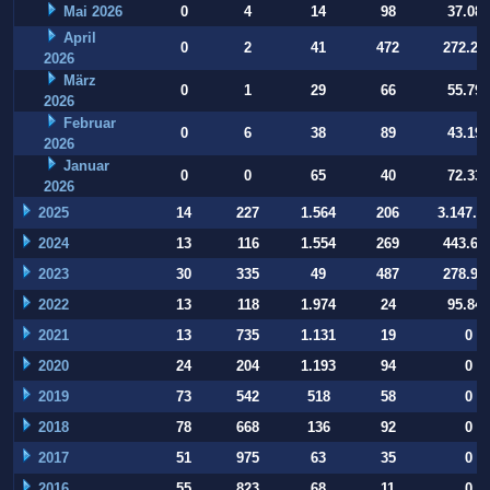
Mai 2026
0
4
14
98
37.084
April
0
2
41
472
272.22
2026
März
0
1
29
66
55.794
2026
Februar
0
6
38
89
43.197
2026
Januar
0
0
65
40
72.332
2026
2025
14
227
1.564
206
3.147.9
2024
13
116
1.554
269
443.64
2023
30
335
49
487
278.93
2022
13
118
1.974
24
95.847
2021
13
735
1.131
19
0
2020
24
204
1.193
94
0
2019
73
542
518
58
0
2018
78
668
136
92
0
2017
51
975
63
35
0
2016
55
823
68
11
0