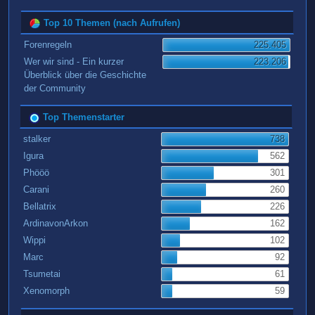
Top 10 Themen (nach Aufrufen)
Forenregeln
225.405
Wer wir sind - Ein kurzer
223.206
Überblick über die Geschichte
der Community
Top Themenstarter
stalker
738
Igura
562
Phööö
301
Carani
260
Bellatrix
226
ArdinavonArkon
162
Wippi
102
Marc
92
Tsumetai
61
Xenomorph
59