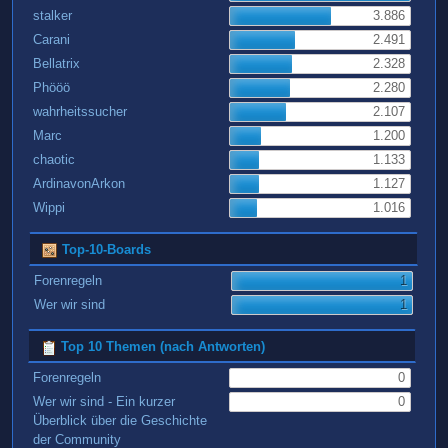
stalker
3.886
Carani
2.491
Bellatrix
2.328
Phööö
2.280
wahrheitssucher
2.107
Marc
1.200
chaotic
1.133
ArdinavonArkon
1.127
Wippi
1.016
Top-10-Boards
Forenregeln
1
Wer wir sind
1
Top 10 Themen (nach Antworten)
Forenregeln
0
Wer wir sind - Ein kurzer
0
Überblick über die Geschichte
der Community