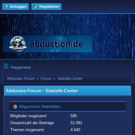
Einloggen
Registrieren
Hauptmenü
Abductee-Forum
Forum
Statistik-Center
►
►
Abductee-Forum - Statistik-Center
Allgemeine Statistiken
Mitglieder insgesamt:
595
Gesamtzahl der Beiträge:
51.081
Themen insgesamt:
4.640