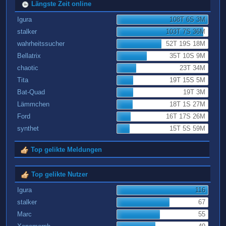
Längste Zeit online
Igura
108T 6S 3M
stalker
103T 7S 36M
wahrheitssucher
52T 19S 18M
Bellatrix
35T 10S 9M
chaotic
23T 34M
Tita
19T 15S 5M
Bat-Quad
19T 3M
Lämmchen
18T 1S 27M
Ford
16T 17S 26M
synthet
15T 5S 59M
Top gelikte Meldungen
Top gelikte Nutzer
Igura
116
stalker
67
Marc
55