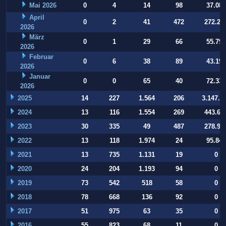
Mai 2026
0
4
14
98
37.084
April
0
2
41
472
272.22
2026
März
0
1
29
66
55.794
2026
Februar
0
6
38
89
43.197
2026
Januar
0
0
65
40
72.332
2026
2025
14
227
1.564
206
3.147.9
2024
13
116
1.554
269
443.64
2023
30
335
49
487
278.93
2022
13
118
1.974
24
95.847
2021
13
735
1.131
19
0
2020
24
204
1.193
94
0
2019
73
542
518
58
0
2018
78
668
136
92
0
2017
51
975
63
35
0
2016
55
823
68
11
0