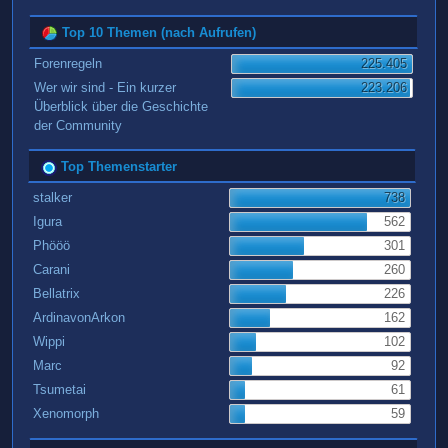
Top 10 Themen (nach Aufrufen)
Forenregeln
225.405
Wer wir sind - Ein kurzer
223.206
Überblick über die Geschichte
der Community
Top Themenstarter
stalker
738
Igura
562
Phööö
301
Carani
260
Bellatrix
226
ArdinavonArkon
162
Wippi
102
Marc
92
Tsumetai
61
Xenomorph
59