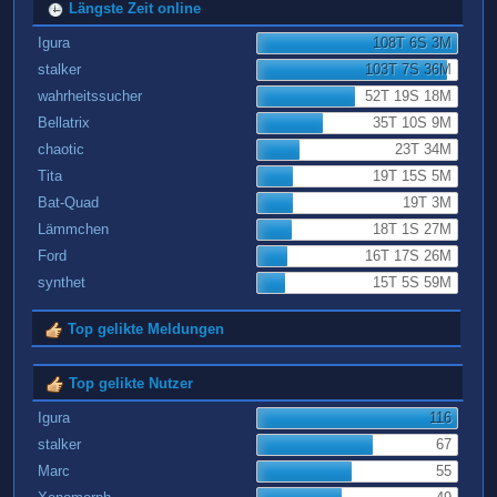
Längste Zeit online
Igura
108T 6S 3M
stalker
103T 7S 36M
wahrheitssucher
52T 19S 18M
Bellatrix
35T 10S 9M
chaotic
23T 34M
Tita
19T 15S 5M
Bat-Quad
19T 3M
Lämmchen
18T 1S 27M
Ford
16T 17S 26M
synthet
15T 5S 59M
Top gelikte Meldungen
Top gelikte Nutzer
Igura
116
stalker
67
Marc
55