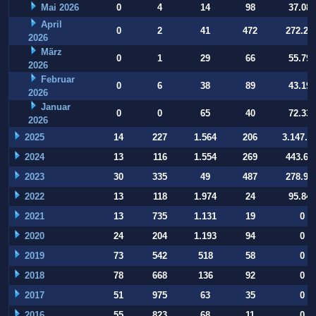
Mai 2026
0
4
14
98
37.084
April
0
2
41
472
272.22
2026
März
0
1
29
66
55.794
2026
Februar
0
6
38
89
43.197
2026
Januar
0
0
65
40
72.332
2026
2025
14
227
1.564
206
3.147.9
2024
13
116
1.554
269
443.64
2023
30
335
49
487
278.93
2022
13
118
1.974
24
95.847
2021
13
735
1.131
19
0
2020
24
204
1.193
94
0
2019
73
542
518
58
0
2018
78
668
136
92
0
2017
51
975
63
35
0
2016
55
823
68
11
0