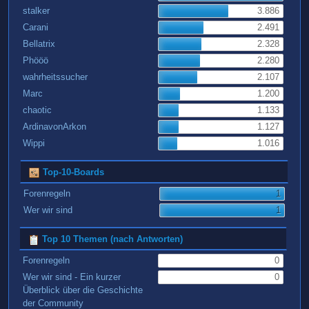
stalker
3.886
Carani
2.491
Bellatrix
2.328
Phööö
2.280
wahrheitssucher
2.107
Marc
1.200
chaotic
1.133
ArdinavonArkon
1.127
Wippi
1.016
Top-10-Boards
Forenregeln
1
Wer wir sind
1
Top 10 Themen (nach Antworten)
Forenregeln
0
Wer wir sind - Ein kurzer
0
Überblick über die Geschichte
der Community