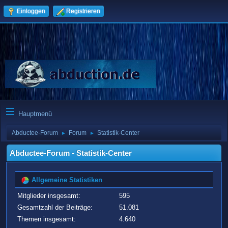
Einloggen
Registrieren
Hauptmenü
Abductee-Forum
Forum
Statistik-Center
►
►
Abductee-Forum - Statistik-Center
Allgemeine Statistiken
Mitglieder insgesamt:
595
Gesamtzahl der Beiträge:
51.081
Themen insgesamt:
4.640