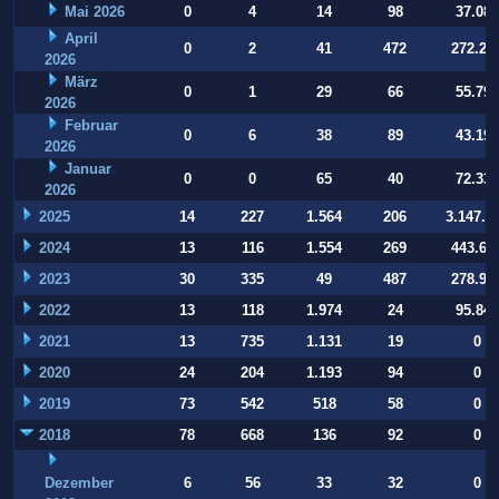
Mai 2026
0
4
14
98
37.084
April
0
2
41
472
272.22
2026
März
0
1
29
66
55.794
2026
Februar
0
6
38
89
43.197
2026
Januar
0
0
65
40
72.332
2026
2025
14
227
1.564
206
3.147.9
2024
13
116
1.554
269
443.64
2023
30
335
49
487
278.93
2022
13
118
1.974
24
95.847
2021
13
735
1.131
19
0
2020
24
204
1.193
94
0
2019
73
542
518
58
0
2018
78
668
136
92
0
Dezember
6
56
33
32
0