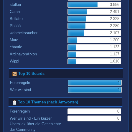
stalker
3.886
Carani
2.491
Bellatrix
2.328
Phööö
2.280
wahrheitssucher
2.107
Marc
1.200
chaotic
1.133
ArdinavonArkon
1.127
Wippi
1.016
Top-10-Boards
Forenregeln
1
Wer wir sind
1
Top 10 Themen (nach Antworten)
Forenregeln
0
Wer wir sind - Ein kurzer
0
Überblick über die Geschichte
der Community