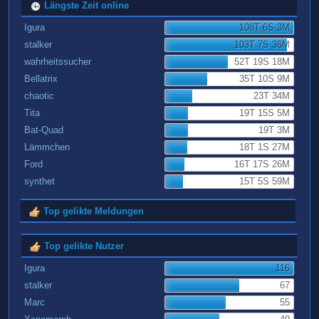
Längste Zeit online
Igura
108T 6S 3M
stalker
103T 7S 36M
wahrheitssucher
52T 19S 18M
Bellatrix
35T 10S 9M
chaotic
23T 34M
Tita
19T 15S 5M
Bat-Quad
19T 3M
Lämmchen
18T 1S 27M
Ford
16T 17S 26M
synthet
15T 5S 59M
Top gelikte Meldungen
Top gelikte Nutzer
Igura
116
stalker
67
Marc
55