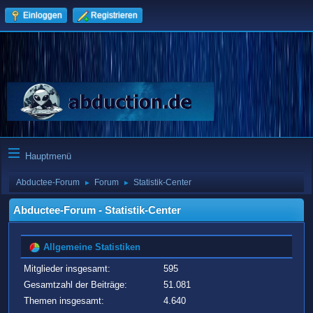
Einloggen
Registrieren
Hauptmenü
Abductee-Forum
Forum
Statistik-Center
►
►
Abductee-Forum - Statistik-Center
Allgemeine Statistiken
Mitglieder insgesamt:
595
Gesamtzahl der Beiträge:
51.081
Themen insgesamt:
4.640