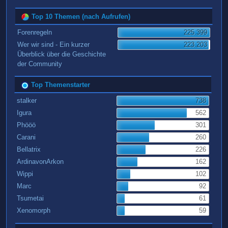
Top 10 Themen (nach Aufrufen)
Forenregeln
225.399
Wer wir sind - Ein kurzer
223.203
Überblick über die Geschichte
der Community
Top Themenstarter
stalker
738
Igura
562
Phööö
301
Carani
260
Bellatrix
226
ArdinavonArkon
162
Wippi
102
Marc
92
Tsumetai
61
Xenomorph
59