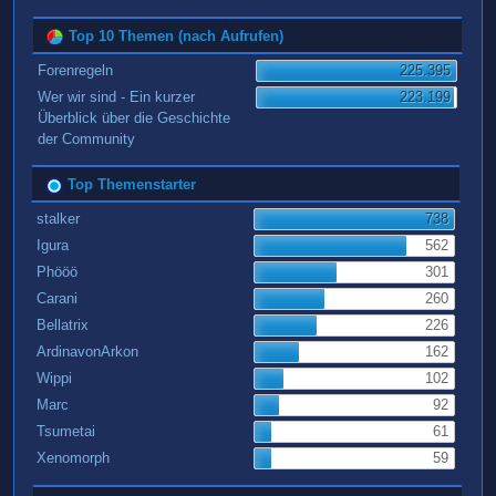
Top 10 Themen (nach Aufrufen)
Forenregeln
225.395
Wer wir sind - Ein kurzer
223.199
Überblick über die Geschichte
der Community
Top Themenstarter
stalker
738
Igura
562
Phööö
301
Carani
260
Bellatrix
226
ArdinavonArkon
162
Wippi
102
Marc
92
Tsumetai
61
Xenomorph
59