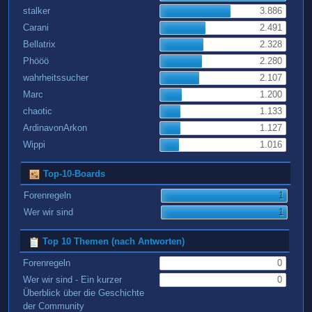
stalker
3.886
Carani
2.491
Bellatrix
2.328
Phööö
2.280
wahrheitssucher
2.107
Marc
1.200
chaotic
1.133
ArdinavonArkon
1.127
Wippi
1.016
Top-10-Boards
Forenregeln
1
Wer wir sind
1
Top 10 Themen (nach Antworten)
Forenregeln
0
Wer wir sind - Ein kurzer
0
Überblick über die Geschichte
der Community