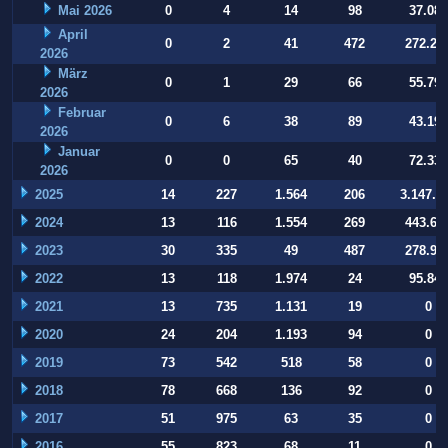
Mai 2026
0
4
14
98
37.084
April
0
2
41
472
272.22
2026
März
0
1
29
66
55.794
2026
Februar
0
6
38
89
43.197
2026
Januar
0
0
65
40
72.332
2026
2025
14
227
1.564
206
3.147.9
2024
13
116
1.554
269
443.64
2023
30
335
49
487
278.93
2022
13
118
1.974
24
95.847
2021
13
735
1.131
19
0
2020
24
204
1.193
94
0
2019
73
542
518
58
0
2018
78
668
136
92
0
2017
51
975
63
35
0
2016
55
823
68
11
0