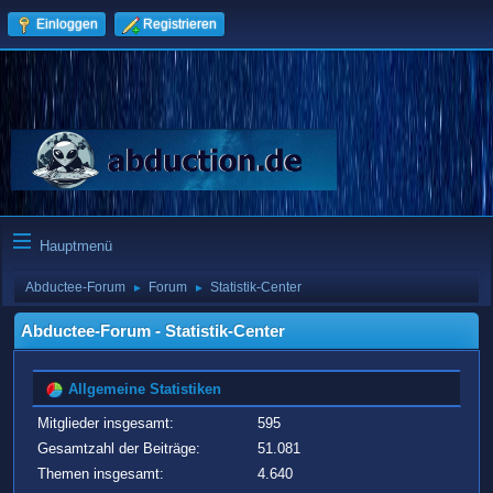
Einloggen
Registrieren
Hauptmenü
Abductee-Forum
Forum
Statistik-Center
►
►
Abductee-Forum - Statistik-Center
Allgemeine Statistiken
Mitglieder insgesamt:
595
Gesamtzahl der Beiträge:
51.081
Themen insgesamt:
4.640