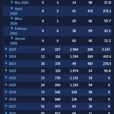
Mai 2026
0
4
14
98
37.084
April
0
2
41
472
272.22
2026
März
0
1
29
66
55.794
2026
Februar
0
6
38
89
43.197
2026
Januar
0
0
65
40
72.332
2026
2025
14
227
1.564
206
3.147.9
2024
13
116
1.554
269
443.64
2023
30
335
49
487
278.93
2022
13
118
1.974
24
95.847
2021
13
735
1.131
19
0
2020
24
204
1.193
94
0
2019
73
542
518
58
0
2018
78
668
136
92
0
2017
51
975
63
35
0
2016
55
823
68
11
0