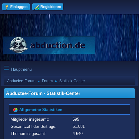
Einloggen
Registrieren
Hauptmenü
Abductee-Forum
Forum
Statistik-Center
►
►
Abductee-Forum - Statistik-Center
Allgemeine Statistiken
Mitglieder insgesamt:
595
Gesamtzahl der Beiträge:
51.081
Themen insgesamt:
4.640