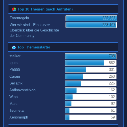
Top 10 Themen (nach Aufrufen)
Forenregeln
225.393
Wer wir sind - Ein kurzer
223.197
Überblick über die Geschichte
der Community
Top Themenstarter
stalker
738
Igura
562
Phööö
301
Carani
260
Bellatrix
226
ArdinavonArkon
162
Wippi
102
Marc
92
Tsumetai
61
Xenomorph
59