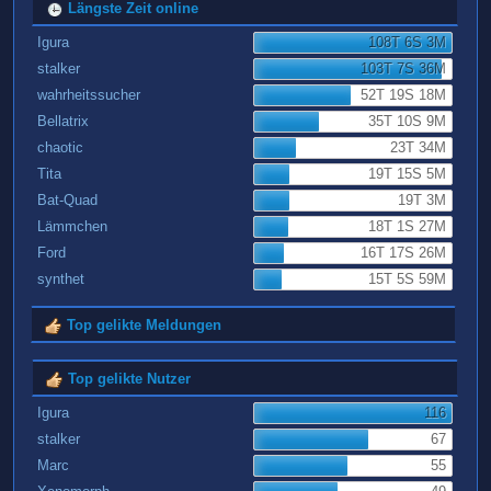
Längste Zeit online
Igura
108T 6S 3M
stalker
103T 7S 36M
wahrheitssucher
52T 19S 18M
Bellatrix
35T 10S 9M
chaotic
23T 34M
Tita
19T 15S 5M
Bat-Quad
19T 3M
Lämmchen
18T 1S 27M
Ford
16T 17S 26M
synthet
15T 5S 59M
Top gelikte Meldungen
Top gelikte Nutzer
Igura
116
stalker
67
Marc
55