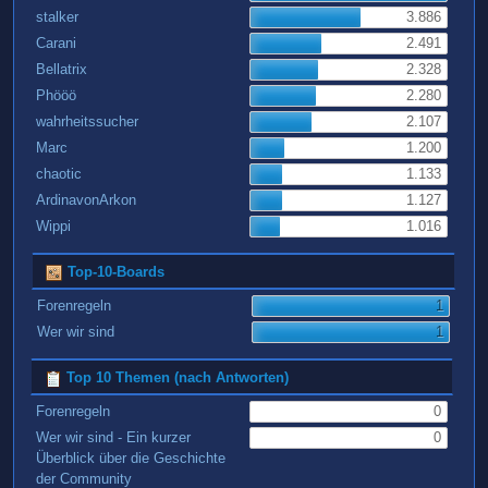
stalker
3.886
Carani
2.491
Bellatrix
2.328
Phööö
2.280
wahrheitssucher
2.107
Marc
1.200
chaotic
1.133
ArdinavonArkon
1.127
Wippi
1.016
Top-10-Boards
Forenregeln
1
Wer wir sind
1
Top 10 Themen (nach Antworten)
Forenregeln
0
Wer wir sind - Ein kurzer
0
Überblick über die Geschichte
der Community