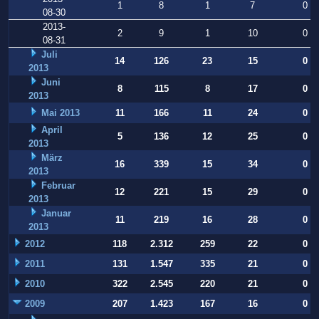
1
8
1
7
0
08-30
2013-
2
9
1
10
0
08-31
Juli
14
126
23
15
0
2013
Juni
8
115
8
17
0
2013
Mai 2013
11
166
11
24
0
April
5
136
12
25
0
2013
März
16
339
15
34
0
2013
Februar
12
221
15
29
0
2013
Januar
11
219
16
28
0
2013
2012
118
2.312
259
22
0
2011
131
1.547
335
21
0
2010
322
2.545
220
21
0
2009
207
1.423
167
16
0