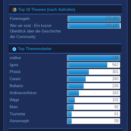
Top 10 Themen (nach Aufrufen)
Forenregeln
225.392
Wer wir sind - Ein kurzer
223.197
Überblick über die Geschichte
der Community
Top Themenstarter
stalker
738
Igura
562
Phööö
301
Carani
260
Bellatrix
226
ArdinavonArkon
162
Wippi
102
Marc
92
Tsumetai
61
Xenomorph
59