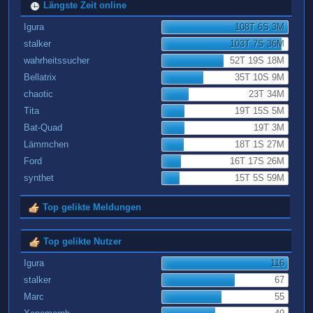
Längste Zeit online
Igura
108T 6S 3M
stalker
103T 7S 36M
wahrheitssucher
52T 19S 18M
Bellatrix
35T 10S 9M
chaotic
23T 34M
Tita
19T 15S 5M
Bat-Quad
19T 3M
Lämmchen
18T 1S 27M
Ford
16T 17S 26M
synthet
15T 5S 59M
Top gelikte Meldungen
Top gelikte Nutzer
Igura
116
stalker
67
Marc
55