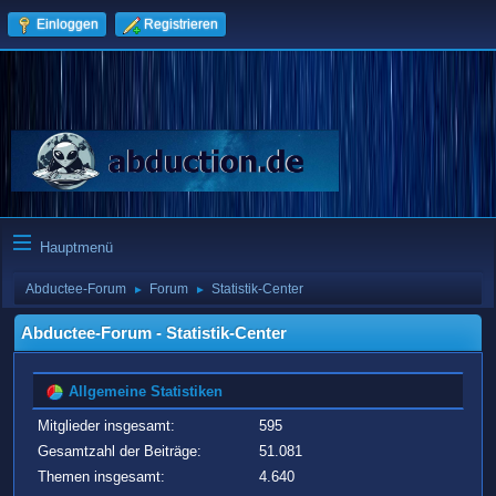
Einloggen
Registrieren
Hauptmenü
Abductee-Forum
Forum
Statistik-Center
►
►
Abductee-Forum - Statistik-Center
Allgemeine Statistiken
Mitglieder insgesamt:
595
Gesamtzahl der Beiträge:
51.081
Themen insgesamt:
4.640