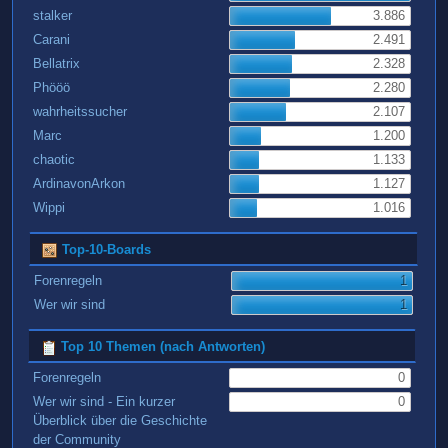
stalker
3.886
Carani
2.491
Bellatrix
2.328
Phööö
2.280
wahrheitssucher
2.107
Marc
1.200
chaotic
1.133
ArdinavonArkon
1.127
Wippi
1.016
Top-10-Boards
Forenregeln
1
Wer wir sind
1
Top 10 Themen (nach Antworten)
Forenregeln
0
Wer wir sind - Ein kurzer
0
Überblick über die Geschichte
der Community