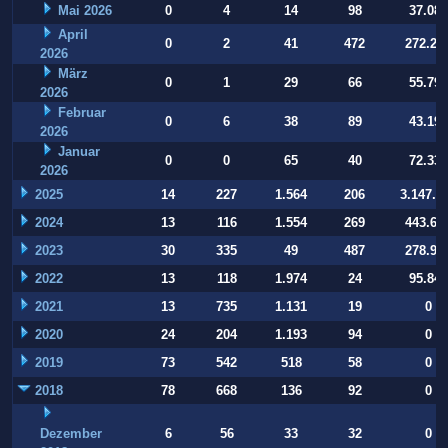
Mai 2026
0
4
14
98
37.084
April
0
2
41
472
272.22
2026
März
0
1
29
66
55.794
2026
Februar
0
6
38
89
43.197
2026
Januar
0
0
65
40
72.332
2026
2025
14
227
1.564
206
3.147.9
2024
13
116
1.554
269
443.64
2023
30
335
49
487
278.93
2022
13
118
1.974
24
95.847
2021
13
735
1.131
19
0
2020
24
204
1.193
94
0
2019
73
542
518
58
0
2018
78
668
136
92
0
Dezember
6
56
33
32
0