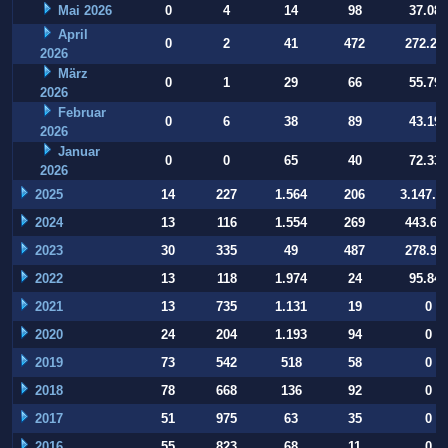
Mai 2026
0
4
14
98
37.084
April
0
2
41
472
272.22
2026
März
0
1
29
66
55.794
2026
Februar
0
6
38
89
43.197
2026
Januar
0
0
65
40
72.332
2026
2025
14
227
1.564
206
3.147.9
2024
13
116
1.554
269
443.64
2023
30
335
49
487
278.93
2022
13
118
1.974
24
95.847
2021
13
735
1.131
19
0
2020
24
204
1.193
94
0
2019
73
542
518
58
0
2018
78
668
136
92
0
2017
51
975
63
35
0
2016
55
823
68
11
0