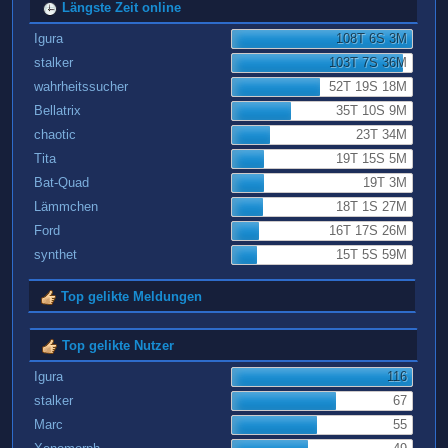
Längste Zeit online
Igura
108T 6S 3M
stalker
103T 7S 36M
wahrheitssucher
52T 19S 18M
Bellatrix
35T 10S 9M
chaotic
23T 34M
Tita
19T 15S 5M
Bat-Quad
19T 3M
Lämmchen
18T 1S 27M
Ford
16T 17S 26M
synthet
15T 5S 59M
Top gelikte Meldungen
Top gelikte Nutzer
Igura
116
stalker
67
Marc
55