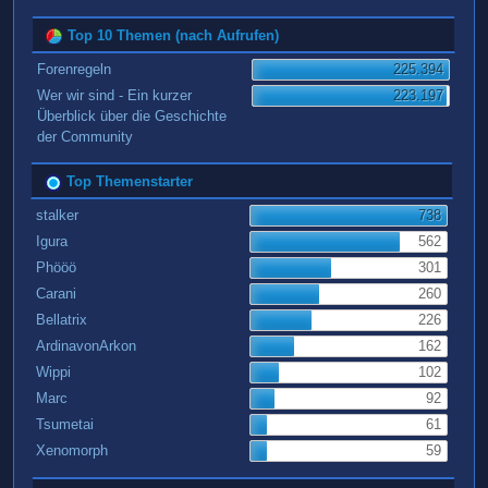
Top 10 Themen (nach Aufrufen)
Forenregeln
225.394
Wer wir sind - Ein kurzer
223.197
Überblick über die Geschichte
der Community
Top Themenstarter
stalker
738
Igura
562
Phööö
301
Carani
260
Bellatrix
226
ArdinavonArkon
162
Wippi
102
Marc
92
Tsumetai
61
Xenomorph
59