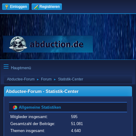
Einloggen
Registrieren
Hauptmenü
Abductee-Forum
Forum
Statistik-Center
►
►
Abductee-Forum - Statistik-Center
Allgemeine Statistiken
Mitglieder insgesamt:
595
Gesamtzahl der Beiträge:
51.081
Themen insgesamt:
4.640