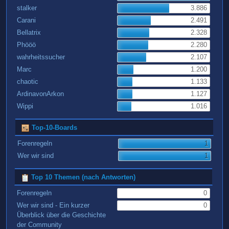
stalker
3.886
Carani
2.491
Bellatrix
2.328
Phööö
2.280
wahrheitssucher
2.107
Marc
1.200
chaotic
1.133
ArdinavonArkon
1.127
Wippi
1.016
Top-10-Boards
Forenregeln
1
Wer wir sind
1
Top 10 Themen (nach Antworten)
Forenregeln
0
Wer wir sind - Ein kurzer
0
Überblick über die Geschichte
der Community