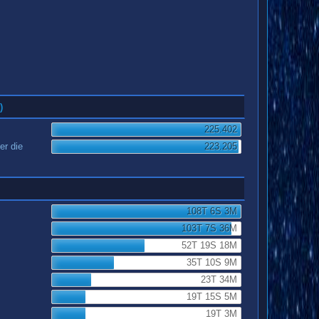
)
225.402
er die
223.205
108T 6S 3M
103T 7S 36M
52T 19S 18M
35T 10S 9M
23T 34M
19T 15S 5M
19T 3M