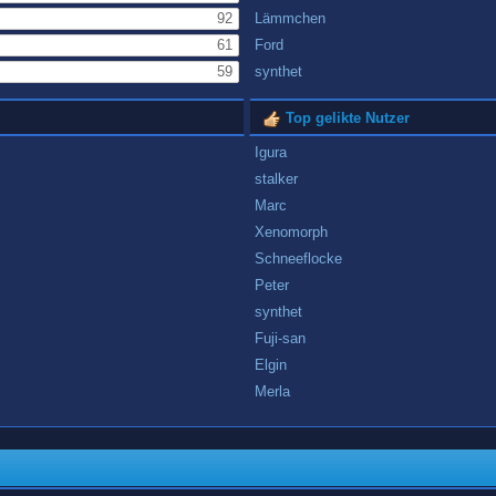
92
Lämmchen
61
Ford
59
synthet
Top gelikte Nutzer
Igura
stalker
Marc
Xenomorph
Schneeflocke
Peter
synthet
Fuji-san
Elgin
Merla