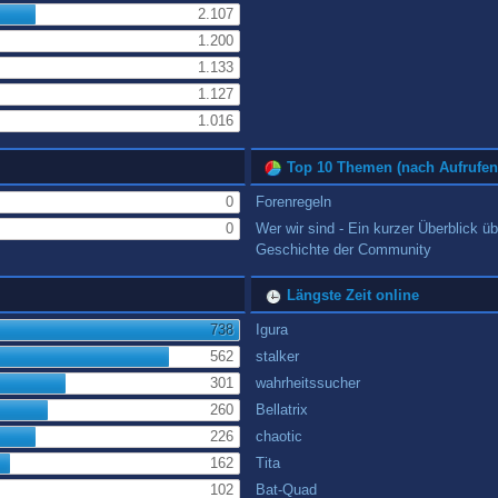
2.107
1.200
1.133
1.127
1.016
Top 10 Themen (nach Aufrufen
0
Forenregeln
0
Wer wir sind - Ein kurzer Überblick üb
Geschichte der Community
Längste Zeit online
738
Igura
562
stalker
301
wahrheitssucher
260
Bellatrix
226
chaotic
162
Tita
102
Bat-Quad