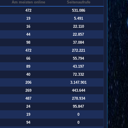
Am meisten online
Seitenaufrufe
472
531.086
19
5.491
16
22.110
44
22.857
98
37.084
472
272.221
66
55.794
89
43.197
40
72.332
206
3.147.901
269
443.644
487
278.934
24
95.847
19
0
94
0