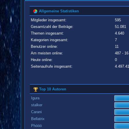
Allgemeine Statistiken
Mitglieder insgesamt:
595
Gesamtzahl der Beiträge:
51.081
Themen insgesamt:
4.640
Kategorien insgesamt:
7
Benutzer online:
11
Am meisten online:
487 - 16
Heute online:
0
Seitenaufrufe insgesamt:
4.497.4
Top 10 Autoren
Igura
stalker
Carani
Bellatrix
Phööö