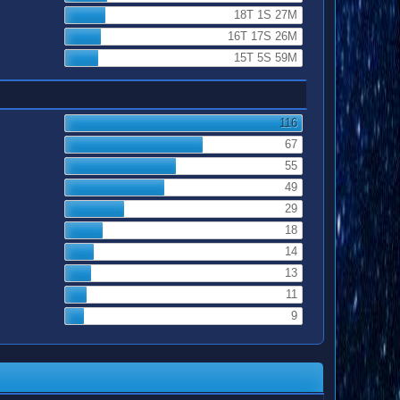
18T 1S 27M
16T 17S 26M
15T 5S 59M
116
67
55
49
29
18
14
13
11
9