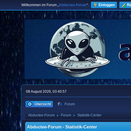
Willkommen im Forum „
Abductee-Forum
“.
Einloggen
Re
08 August 2026, 03:40:57
Übersicht
Forum
Abductee-Forum
Forum
Statistik-Center
►
►
Abductee-Forum - Statistik-Center