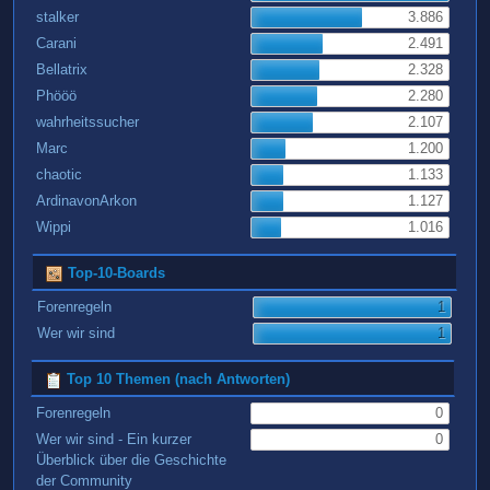
stalker
3.886
Carani
2.491
Bellatrix
2.328
Phööö
2.280
wahrheitssucher
2.107
Marc
1.200
chaotic
1.133
ArdinavonArkon
1.127
Wippi
1.016
Top-10-Boards
Forenregeln
1
Wer wir sind
1
Top 10 Themen (nach Antworten)
Forenregeln
0
Wer wir sind - Ein kurzer
0
Überblick über die Geschichte
der Community