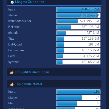
Längste Zeit online
Igura
108T 6S 4M
stalker
103T 7S 36M
wahrheitssucher
52T 19S 18M
Bellatrix
35T 10S 9M
chaotic
23T 34M
Tita
19T 15S 5M
Bat-Quad
19T 3M
Lämmchen
18T 1S 27M
Ford
16T 17S 26M
synthet
15T 6S 20M
Top gelikte Meldungen
Top gelikte Nutzer
Igura
116
stalker
67
Marc
55