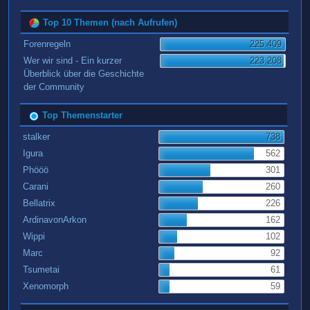
Top 10 Themen (nach Aufrufen)
Forenregeln
225.409
Wer wir sind - Ein kurzer
223.208
Überblick über die Geschichte
der Community
Top Themenstarter
stalker
738
Igura
562
Phööö
301
Carani
260
Bellatrix
226
ArdinavonArkon
162
Wippi
102
Marc
92
Tsumetai
61
Xenomorph
59