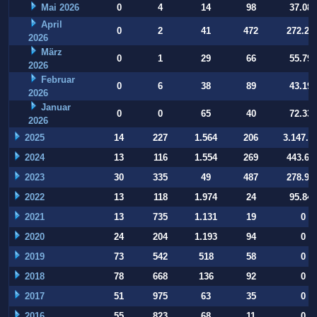
Mai 2026
0
4
14
98
37.084
April
0
2
41
472
272.22
2026
März
0
1
29
66
55.794
2026
Februar
0
6
38
89
43.197
2026
Januar
0
0
65
40
72.332
2026
2025
14
227
1.564
206
3.147.9
2024
13
116
1.554
269
443.64
2023
30
335
49
487
278.93
2022
13
118
1.974
24
95.847
2021
13
735
1.131
19
0
2020
24
204
1.193
94
0
2019
73
542
518
58
0
2018
78
668
136
92
0
2017
51
975
63
35
0
2016
55
823
68
11
0