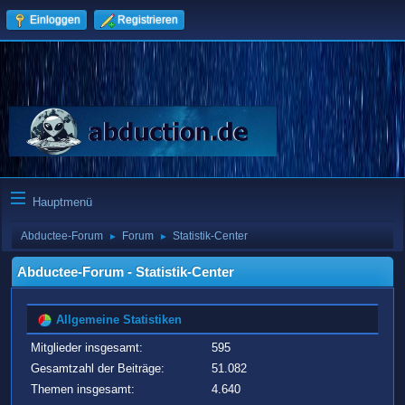
Einloggen
Registrieren
Hauptmenü
Abductee-Forum
Forum
Statistik-Center
►
►
Abductee-Forum - Statistik-Center
Allgemeine Statistiken
Mitglieder insgesamt:
595
Gesamtzahl der Beiträge:
51.082
Themen insgesamt:
4.640