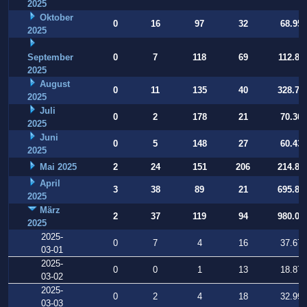
2025
Oktober
0
16
97
32
68.956
2025
September
0
7
118
69
112.80
2025
August
0
11
135
40
328.77
2025
Juli
0
2
178
21
70.360
2025
Juni
0
5
148
27
60.439
2025
Mai 2025
2
24
151
206
214.86
April
3
38
89
21
695.80
2025
März
2
37
119
94
980.08
2025
2025-
0
7
4
16
37.677
03-01
2025-
0
0
1
13
18.872
03-02
2025-
0
2
4
18
32.990
03-03