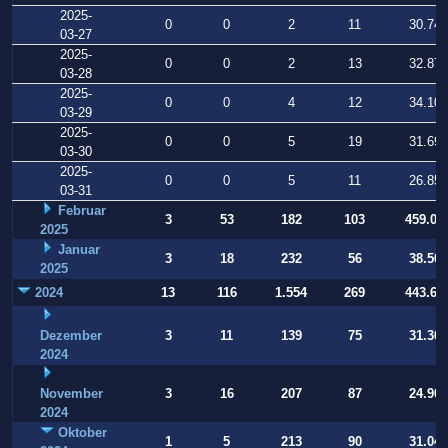
2025-
0
0
2
11
30.741
03-27
2025-
0
0
2
13
32.876
03-28
2025-
0
0
4
12
34.102
03-29
2025-
0
0
5
19
31.698
03-30
2025-
0
0
5
11
26.856
03-31
Februar
3
53
182
103
459.02
2025
Januar
3
18
232
56
38.506
2025
2024
13
116
1.554
269
443.64
Dezember
3
11
139
75
31.364
2024
November
3
16
207
87
24.907
2024
Oktober
1
5
213
90
31.040