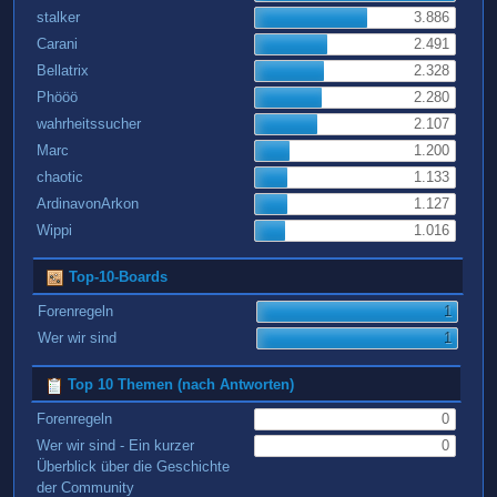
stalker
3.886
Carani
2.491
Bellatrix
2.328
Phööö
2.280
wahrheitssucher
2.107
Marc
1.200
chaotic
1.133
ArdinavonArkon
1.127
Wippi
1.016
Top-10-Boards
Forenregeln
1
Wer wir sind
1
Top 10 Themen (nach Antworten)
Forenregeln
0
Wer wir sind - Ein kurzer
0
Überblick über die Geschichte
der Community