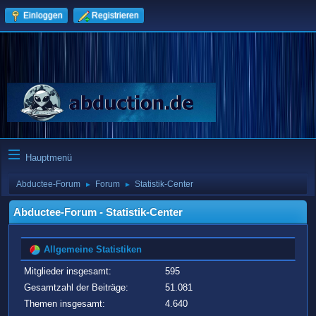
Einloggen
Registrieren
Hauptmenü
Abductee-Forum
Forum
Statistik-Center
►
►
Abductee-Forum - Statistik-Center
Allgemeine Statistiken
Mitglieder insgesamt:
595
Gesamtzahl der Beiträge:
51.081
Themen insgesamt:
4.640