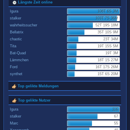
Längste Zeit online
Igura
108T 6S 3M
stalker
103T 7S 36M
wahrheitssucher
52T 19S 18M
Bellatrix
35T 10S 9M
chaotic
23T 34M
Tita
19T 15S 5M
Bat-Quad
19T 3M
Lämmchen
18T 1S 27M
Ford
16T 17S 26M
synthet
15T 6S 20M
Top gelikte Meldungen
Top gelikte Nutzer
Igura
116
stalker
67
Marc
55