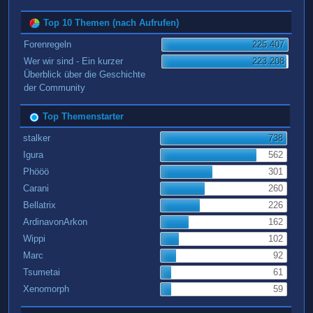
Top 10 Themen (nach Aufrufen)
Forenregeln
225.407
Wer wir sind - Ein kurzer
223.208
Überblick über die Geschichte
der Community
Top Themenstarter
stalker
738
Igura
562
Phööö
301
Carani
260
Bellatrix
226
ArdinavonArkon
162
Wippi
102
Marc
92
Tsumetai
61
Xenomorph
59