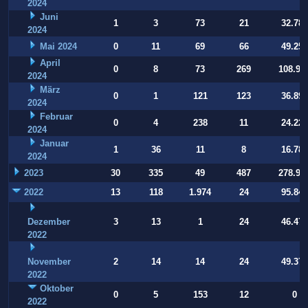
2024
Juni
1
3
73
21
32.784
2024
Mai 2024
0
11
69
66
49.253
April
0
8
73
269
108.90
2024
März
0
1
121
123
36.896
2024
Februar
0
4
238
11
24.220
2024
Januar
1
36
11
8
16.786
2024
2023
30
335
49
487
278.93
2022
13
118
1.974
24
95.847
Dezember
3
13
1
24
46.470
2022
November
2
14
14
24
49.377
2022
Oktober
0
5
153
12
0
2022