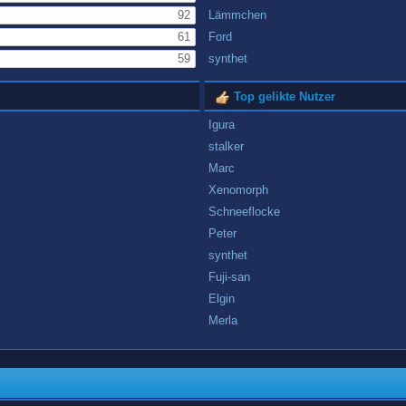
92
Lämmchen
61
Ford
59
synthet
Top gelikte Nutzer
Igura
stalker
Marc
Xenomorph
Schneeflocke
Peter
synthet
Fuji-san
Elgin
Merla