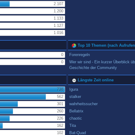
2.107
1.200
1.133
1.127
1.016
Top 10 Themen (nach Aufrufen
0
Forenregeln
0
Wer wir sind - Ein kurzer Überblick üb
Geschichte der Community
Längste Zeit online
738
Igura
562
stalker
301
wahrheitssucher
260
Bellatrix
226
chaotic
162
Tita
102
Bat-Quad