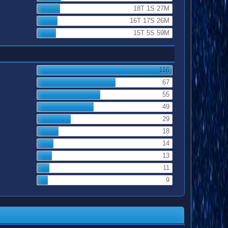
18T 1S 27M
16T 17S 26M
15T 5S 59M
116
67
55
49
29
18
14
13
11
9