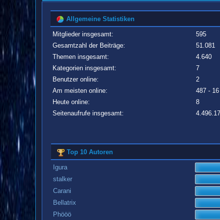
Allgemeine Statistiken
Mitglieder insgesamt:
595
Gesamtzahl der Beiträge:
51.081
Themen insgesamt:
4.640
Kategorien insgesamt:
7
Benutzer online:
2
Am meisten online:
487 - 16
Heute online:
8
Seitenaufrufe insgesamt:
4.496.1
Top 10 Autoren
Igura
stalker
Carani
Bellatrix
Phööö