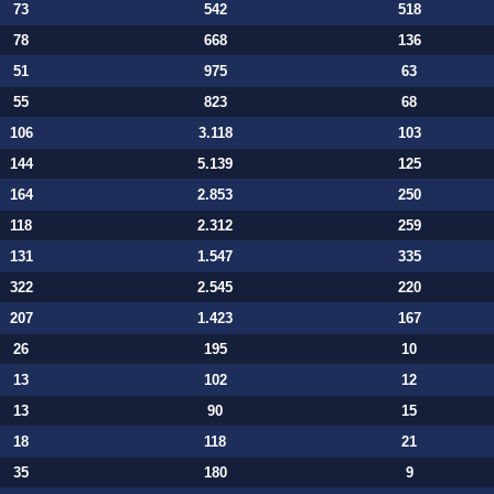
73
542
518
78
668
136
51
975
63
55
823
68
106
3.118
103
144
5.139
125
164
2.853
250
118
2.312
259
131
1.547
335
322
2.545
220
207
1.423
167
26
195
10
13
102
12
13
90
15
18
118
21
35
180
9