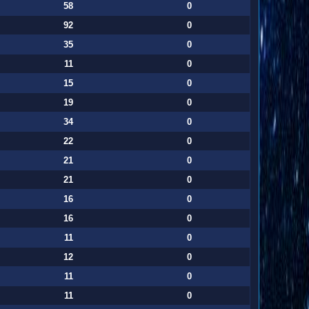
58
0
92
0
35
0
11
0
15
0
19
0
34
0
22
0
21
0
21
0
16
0
16
0
11
0
12
0
11
0
11
0