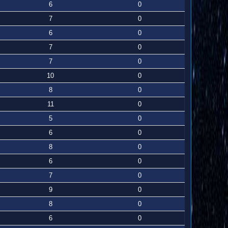
6
0
7
0
6
0
7
0
7
0
10
0
8
0
11
0
5
0
6
0
8
0
6
0
7
0
9
0
8
0
6
0