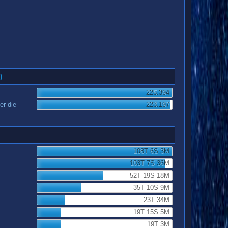
)
225.394
er die
223.197
108T 6S 3M
103T 7S 36M
52T 19S 18M
35T 10S 9M
23T 34M
19T 15S 5M
19T 3M