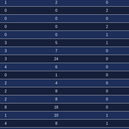
1
2
0
0
0
2
0
0
0
0
0
2
0
0
1
3
5
1
3
7
0
3
24
0
4
6
0
0
1
0
2
4
0
2
8
0
2
8
0
8
18
0
1
10
1
4
8
1