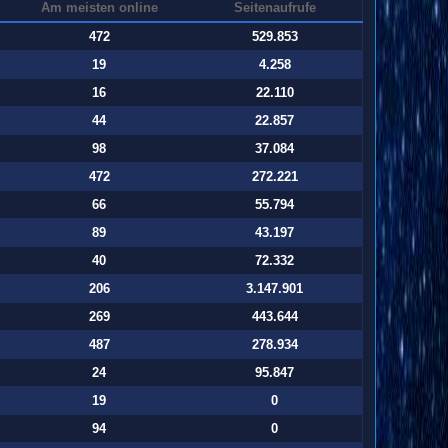
Am meisten online
Seitenaufrufe
472
529.853
19
4.258
16
22.110
44
22.857
98
37.084
472
272.221
66
55.794
89
43.197
40
72.332
206
3.147.901
269
443.644
487
278.934
24
95.847
19
0
94
0