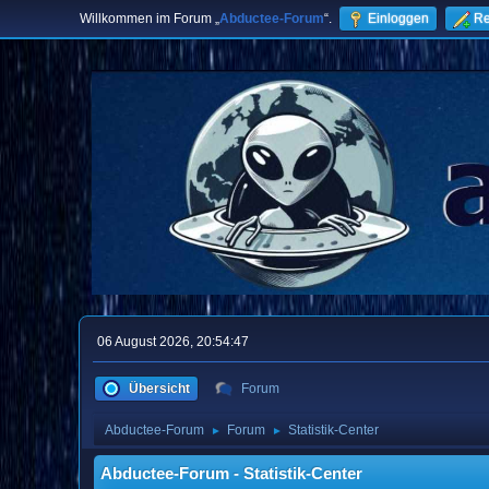
Willkommen im Forum „
Abductee-Forum
“.
Einloggen
Re
06 August 2026, 20:54:47
Übersicht
Forum
Abductee-Forum
Forum
Statistik-Center
►
►
Abductee-Forum - Statistik-Center