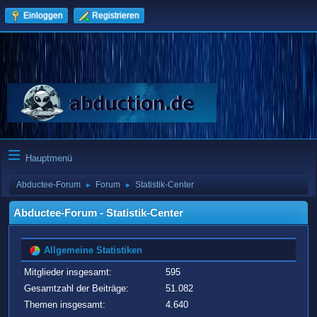
Einloggen
Registrieren
Hauptmenü
Abductee-Forum
Forum
Statistik-Center
►
►
Abductee-Forum - Statistik-Center
Allgemeine Statistiken
Mitglieder insgesamt:
595
Gesamtzahl der Beiträge:
51.082
Themen insgesamt:
4.640