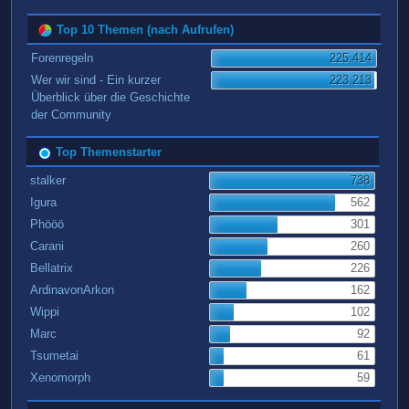
Top 10 Themen (nach Aufrufen)
Forenregeln
225.414
Wer wir sind - Ein kurzer
223.213
Überblick über die Geschichte
der Community
Top Themenstarter
stalker
738
Igura
562
Phööö
301
Carani
260
Bellatrix
226
ArdinavonArkon
162
Wippi
102
Marc
92
Tsumetai
61
Xenomorph
59