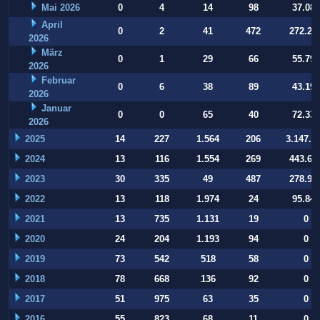
Mai 2026
0
4
14
98
37.084
April
0
2
41
472
272.22
2026
März
0
1
29
66
55.794
2026
Februar
0
6
38
89
43.197
2026
Januar
0
0
65
40
72.332
2026
2025
14
227
1.564
206
3.147.9
2024
13
116
1.554
269
443.64
2023
30
335
49
487
278.93
2022
13
118
1.974
24
95.847
2021
13
735
1.131
19
0
2020
24
204
1.193
94
0
2019
73
542
518
58
0
2018
78
668
136
92
0
2017
51
975
63
35
0
2016
55
823
68
11
0