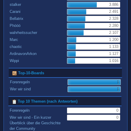
stalker
3.886
Carani
2.491
Bellatrix
2.328
Phööö
2.280
wahrheitssucher
2.107
Marc
1.200
chaotic
1.133
ArdinavonArkon
1.127
Wippi
1.016
Top-10-Boards
Forenregeln
1
Wer wir sind
1
Top 10 Themen (nach Antworten)
Forenregeln
0
Wer wir sind - Ein kurzer
0
Überblick über die Geschichte
der Community