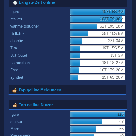
Längste Zeit online
Igura
108T 6S 4M
stalker
103T 7S 36M
wahrheitssucher
52T 19S 18M
Bellatrix
35T 10S 9M
chaotic
23T 34M
Tita
19T 15S 5M
Bat-Quad
19T 3M
Lämmchen
18T 1S 27M
Ford
16T 17S 26M
synthet
15T 6S 20M
Top gelikte Meldungen
Top gelikte Nutzer
Igura
116
stalker
67
Marc
55