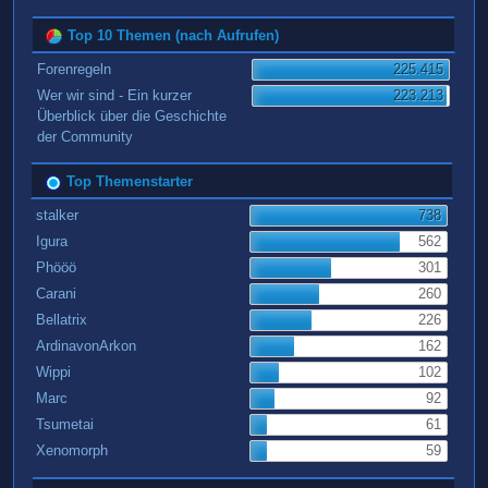
Top 10 Themen (nach Aufrufen)
Forenregeln
225.415
Wer wir sind - Ein kurzer
223.213
Überblick über die Geschichte
der Community
Top Themenstarter
stalker
738
Igura
562
Phööö
301
Carani
260
Bellatrix
226
ArdinavonArkon
162
Wippi
102
Marc
92
Tsumetai
61
Xenomorph
59