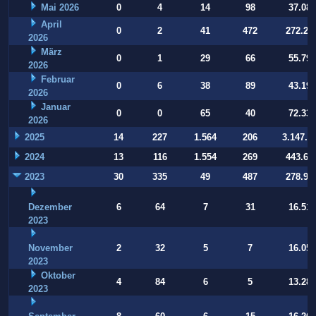
Mai 2026
0
4
14
98
37.084
April
0
2
41
472
272.22
2026
März
0
1
29
66
55.794
2026
Februar
0
6
38
89
43.197
2026
Januar
0
0
65
40
72.332
2026
2025
14
227
1.564
206
3.147.9
2024
13
116
1.554
269
443.64
2023
30
335
49
487
278.93
Dezember
6
64
7
31
16.514
2023
November
2
32
5
7
16.054
2023
Oktober
4
84
6
5
13.283
2023