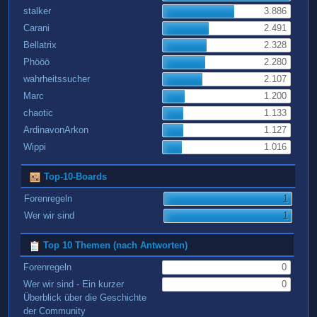
stalker
3.886
Carani
2.491
Bellatrix
2.328
Phööö
2.280
wahrheitssucher
2.107
Marc
1.200
chaotic
1.133
ArdinavonArkon
1.127
Wippi
1.016
Top-10-Boards
Forenregeln
1
Wer wir sind
1
Top 10 Themen (nach Antworten)
Forenregeln
0
Wer wir sind - Ein kurzer
0
Überblick über die Geschichte
der Community