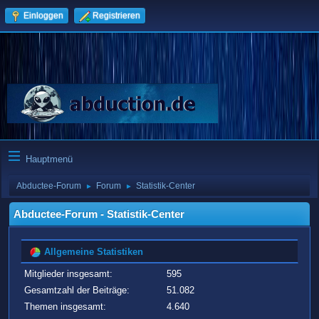
Einloggen
Registrieren
Hauptmenü
Abductee-Forum
Forum
Statistik-Center
►
►
Abductee-Forum - Statistik-Center
Allgemeine Statistiken
Mitglieder insgesamt:
595
Gesamtzahl der Beiträge:
51.082
Themen insgesamt:
4.640