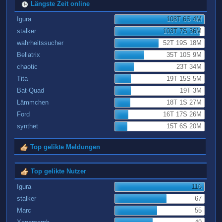
Längste Zeit online
Igura
108T 6S 4M
stalker
103T 7S 36M
wahrheitssucher
52T 19S 18M
Bellatrix
35T 10S 9M
chaotic
23T 34M
Tita
19T 15S 5M
Bat-Quad
19T 3M
Lämmchen
18T 1S 27M
Ford
16T 17S 26M
synthet
15T 6S 20M
Top gelikte Meldungen
Top gelikte Nutzer
Igura
116
stalker
67
Marc
55