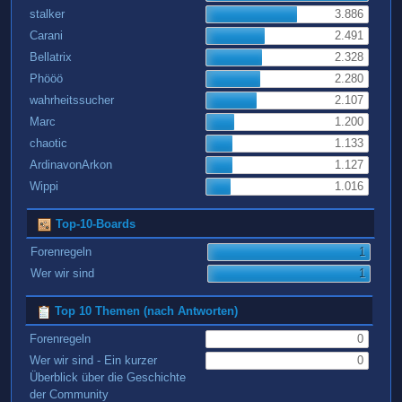
stalker
3.886
Carani
2.491
Bellatrix
2.328
Phööö
2.280
wahrheitssucher
2.107
Marc
1.200
chaotic
1.133
ArdinavonArkon
1.127
Wippi
1.016
Top-10-Boards
Forenregeln
1
Wer wir sind
1
Top 10 Themen (nach Antworten)
Forenregeln
0
Wer wir sind - Ein kurzer
0
Überblick über die Geschichte
der Community