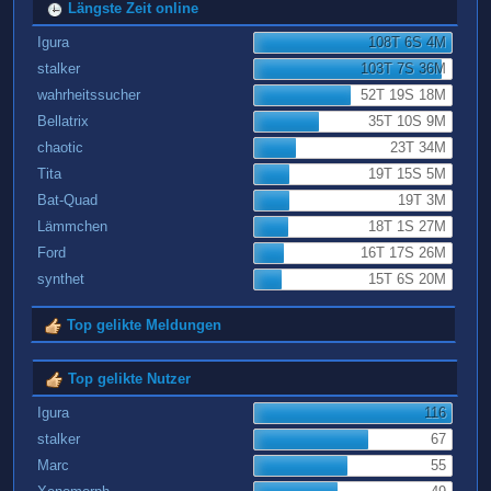
Längste Zeit online
Igura
108T 6S 4M
stalker
103T 7S 36M
wahrheitssucher
52T 19S 18M
Bellatrix
35T 10S 9M
chaotic
23T 34M
Tita
19T 15S 5M
Bat-Quad
19T 3M
Lämmchen
18T 1S 27M
Ford
16T 17S 26M
synthet
15T 6S 20M
Top gelikte Meldungen
Top gelikte Nutzer
Igura
116
stalker
67
Marc
55