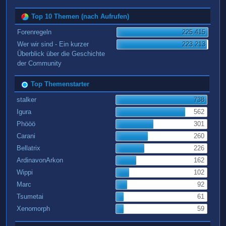
Top 10 Themen (nach Aufrufen)
Forenregeln
225.415
Wer wir sind - Ein kurzer
223.213
Überblick über die Geschichte
der Community
Top Themenstarter
stalker
738
Igura
562
Phööö
301
Carani
260
Bellatrix
226
ArdinavonArkon
162
Wippi
102
Marc
92
Tsumetai
61
Xenomorph
59