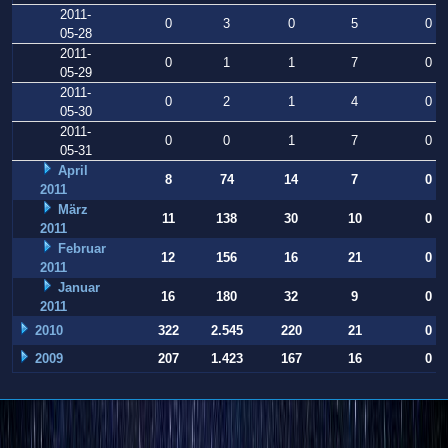
2011-
0
3
0
5
0
05-28
2011-
0
1
1
7
0
05-29
2011-
0
2
1
4
0
05-30
2011-
0
0
1
7
0
05-31
April
8
74
14
7
0
2011
März
11
138
30
10
0
2011
Februar
12
156
16
21
0
2011
Januar
16
180
32
9
0
2011
2010
322
2.545
220
21
0
2009
207
1.423
167
16
0