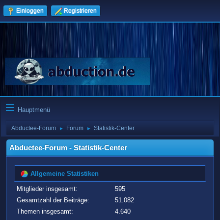
Einloggen
Registrieren
Hauptmenü
Abductee-Forum
Forum
Statistik-Center
►
►
Abductee-Forum - Statistik-Center
Allgemeine Statistiken
Mitglieder insgesamt:
595
Gesamtzahl der Beiträge:
51.082
Themen insgesamt:
4.640