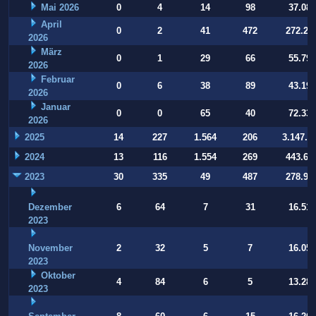
Mai 2026
0
4
14
98
37.084
April
0
2
41
472
272.22
2026
März
0
1
29
66
55.794
2026
Februar
0
6
38
89
43.197
2026
Januar
0
0
65
40
72.332
2026
2025
14
227
1.564
206
3.147.9
2024
13
116
1.554
269
443.64
2023
30
335
49
487
278.93
Dezember
6
64
7
31
16.514
2023
November
2
32
5
7
16.054
2023
Oktober
4
84
6
5
13.283
2023