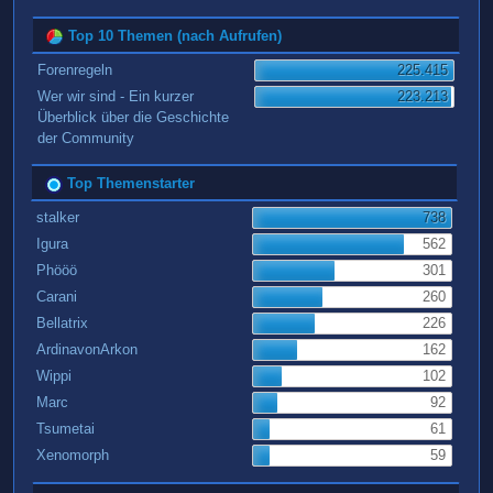
Top 10 Themen (nach Aufrufen)
Forenregeln
225.415
Wer wir sind - Ein kurzer
223.213
Überblick über die Geschichte
der Community
Top Themenstarter
stalker
738
Igura
562
Phööö
301
Carani
260
Bellatrix
226
ArdinavonArkon
162
Wippi
102
Marc
92
Tsumetai
61
Xenomorph
59