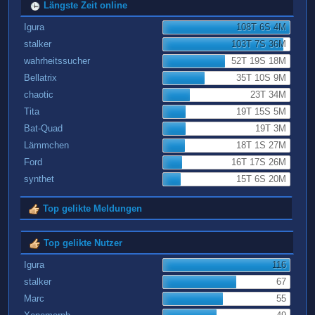
Längste Zeit online
Igura
108T 6S 4M
stalker
103T 7S 36M
wahrheitssucher
52T 19S 18M
Bellatrix
35T 10S 9M
chaotic
23T 34M
Tita
19T 15S 5M
Bat-Quad
19T 3M
Lämmchen
18T 1S 27M
Ford
16T 17S 26M
synthet
15T 6S 20M
Top gelikte Meldungen
Top gelikte Nutzer
Igura
116
stalker
67
Marc
55