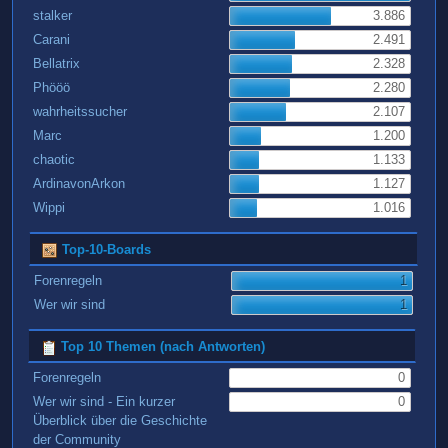
stalker
3.886
Carani
2.491
Bellatrix
2.328
Phööö
2.280
wahrheitssucher
2.107
Marc
1.200
chaotic
1.133
ArdinavonArkon
1.127
Wippi
1.016
Top-10-Boards
Forenregeln
1
Wer wir sind
1
Top 10 Themen (nach Antworten)
Forenregeln
0
Wer wir sind - Ein kurzer
0
Überblick über die Geschichte
der Community