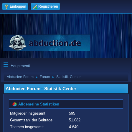
Einloggen
Registrieren
Hauptmenü
Abductee-Forum
Forum
Statistik-Center
►
►
Abductee-Forum - Statistik-Center
Allgemeine Statistiken
Mitglieder insgesamt:
595
Gesamtzahl der Beiträge:
51.082
Themen insgesamt:
4.640