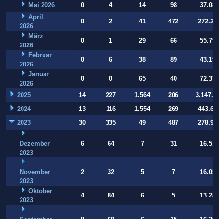
Mai 2026
0
4
14
98
37.084
April
0
2
41
472
272.22
2026
März
0
1
29
66
55.794
2026
Februar
0
6
38
89
43.197
2026
Januar
0
0
65
40
72.332
2026
2025
14
227
1.564
206
3.147.9
2024
13
116
1.554
269
443.64
2023
30
335
49
487
278.93
Dezember
6
64
7
31
16.514
2023
November
2
32
5
7
16.054
2023
Oktober
4
84
6
5
13.283
2023