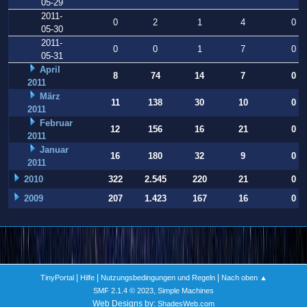
05-29
2011-
0
2
1
4
0
05-30
2011-
0
0
1
7
0
05-31
April
8
74
14
7
0
2011
März
11
138
30
10
0
2011
Februar
12
156
16
21
0
2011
Januar
16
180
32
9
0
2011
2010
322
2.545
220
21
0
2009
207
1.423
167
16
0
|
|
|
TinyPortal
Hilfe
Nutzungsbedingungen und Regeln
Nach oben ▲
,
SMF 2.1.4 © 2023
Simple Machines
Web Designs by:
ShadesWeb.com