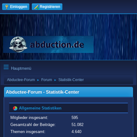
Einloggen
Registrieren
Hauptmenü
Abductee-Forum
Forum
Statistik-Center
►
►
Abductee-Forum - Statistik-Center
Allgemeine Statistiken
Mitglieder insgesamt:
595
Gesamtzahl der Beiträge:
51.082
Themen insgesamt:
4.640