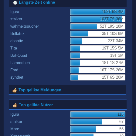
Längste Zeit online
Igura
108T 6S 4M
stalker
103T 7S 36M
wahrheitssucher
52T 19S 18M
Bellatrix
35T 10S 9M
chaotic
23T 34M
Tita
19T 15S 5M
Bat-Quad
19T 3M
Lämmchen
18T 1S 27M
Ford
16T 17S 26M
synthet
15T 6S 20M
Top gelikte Meldungen
Top gelikte Nutzer
Igura
116
stalker
67
Marc
55