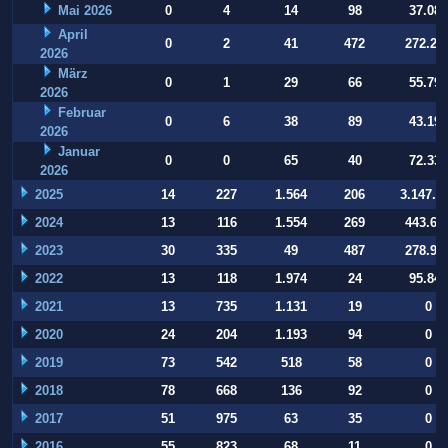
Mai 2026
0
4
14
98
37.084
April
0
2
41
472
272.22
2026
März
0
1
29
66
55.794
2026
Februar
0
6
38
89
43.197
2026
Januar
0
0
65
40
72.332
2026
2025
14
227
1.564
206
3.147.9
2024
13
116
1.554
269
443.64
2023
30
335
49
487
278.93
2022
13
118
1.974
24
95.847
2021
13
735
1.131
19
0
2020
24
204
1.193
94
0
2019
73
542
518
58
0
2018
78
668
136
92
0
2017
51
975
63
35
0
2016
55
823
68
11
0