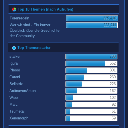
Top 10 Themen (nach Aufrufen)
Forenregeln
225.410
Wer wir sind - Ein kurzer
223.211
Überblick über die Geschichte
der Community
Top Themenstarter
stalker
738
Igura
562
Phööö
301
Carani
260
Bellatrix
226
ArdinavonArkon
162
Wippi
102
Marc
92
Tsumetai
61
Xenomorph
59