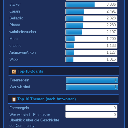
stalker
3.886
Carani
2.491
Bellatrix
2.328
Phööö
2.280
wahrheitssucher
2.107
Marc
1.200
chaotic
1.133
ArdinavonArkon
1.127
Wippi
1.016
Top-10-Boards
Forenregeln
1
Wer wir sind
1
Top 10 Themen (nach Antworten)
Forenregeln
0
Wer wir sind - Ein kurzer
0
Überblick über die Geschichte
der Community