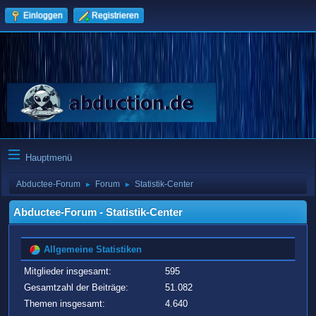
Einloggen
Registrieren
Hauptmenü
Abductee-Forum
Forum
Statistik-Center
►
►
Abductee-Forum - Statistik-Center
Allgemeine Statistiken
Mitglieder insgesamt:
595
Gesamtzahl der Beiträge:
51.082
Themen insgesamt:
4.640