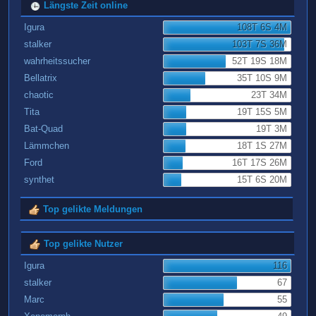
Längste Zeit online
Igura
108T 6S 4M
stalker
103T 7S 36M
wahrheitssucher
52T 19S 18M
Bellatrix
35T 10S 9M
chaotic
23T 34M
Tita
19T 15S 5M
Bat-Quad
19T 3M
Lämmchen
18T 1S 27M
Ford
16T 17S 26M
synthet
15T 6S 20M
Top gelikte Meldungen
Top gelikte Nutzer
Igura
116
stalker
67
Marc
55