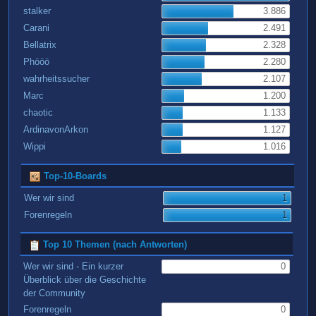
stalker
3.886
Carani
2.491
Bellatrix
2.328
Phööö
2.280
wahrheitssucher
2.107
Marc
1.200
chaotic
1.133
ArdinavonArkon
1.127
Wippi
1.016
Top-10-Boards
Wer wir sind
1
Forenregeln
1
Top 10 Themen (nach Antworten)
Wer wir sind - Ein kurzer
0
Überblick über die Geschichte
der Community
Forenregeln
0