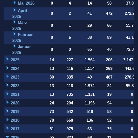
Mai 2026
0
4
14
98
37.084
April
0
2
41
472
272.22
2026
März
0
1
29
66
55.794
2026
Februar
0
6
38
89
43.197
2026
Januar
0
0
65
40
72.332
2026
2025
14
227
1.564
206
3.147.9
2024
13
116
1.554
269
443.64
2023
30
335
49
487
278.93
2022
13
118
1.974
24
95.847
2021
13
735
1.131
19
0
2020
24
204
1.193
94
0
2019
73
542
518
58
0
2018
78
668
136
92
0
2017
51
975
63
35
0
2016
55
823
68
11
0