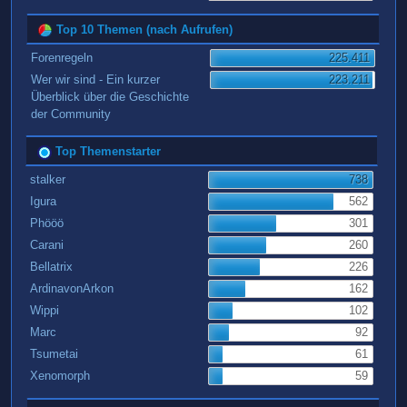
Top 10 Themen (nach Aufrufen)
Forenregeln
225.411
Wer wir sind - Ein kurzer
223.211
Überblick über die Geschichte
der Community
Top Themenstarter
stalker
738
Igura
562
Phööö
301
Carani
260
Bellatrix
226
ArdinavonArkon
162
Wippi
102
Marc
92
Tsumetai
61
Xenomorph
59