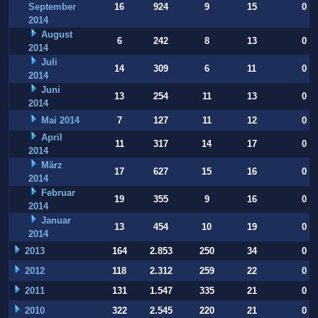
September
16
924
9
15
0
2014
August
6
242
8
13
0
2014
Juli
14
309
6
11
0
2014
Juni
13
254
11
13
0
2014
Mai 2014
7
127
11
12
0
April
11
317
14
17
0
2014
März
17
627
15
16
0
2014
Februar
19
355
9
16
0
2014
Januar
13
454
10
19
0
2014
2013
164
2.853
250
34
0
2012
118
2.312
259
22
0
2011
131
1.547
335
21
0
2010
322
2.545
220
21
0