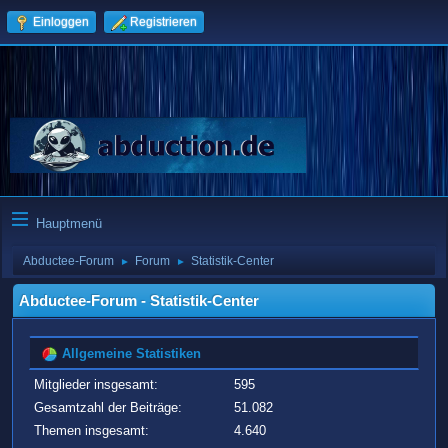
Einloggen
Registrieren
Hauptmenü
Abductee-Forum
Forum
Statistik-Center
►
►
Abductee-Forum - Statistik-Center
Allgemeine Statistiken
Mitglieder insgesamt:
595
Gesamtzahl der Beiträge:
51.082
Themen insgesamt:
4.640