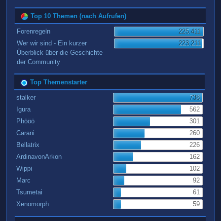
Top 10 Themen (nach Aufrufen)
Forenregeln
225.411
Wer wir sind - Ein kurzer
223.211
Überblick über die Geschichte
der Community
Top Themenstarter
stalker
738
Igura
562
Phööö
301
Carani
260
Bellatrix
226
ArdinavonArkon
162
Wippi
102
Marc
92
Tsumetai
61
Xenomorph
59