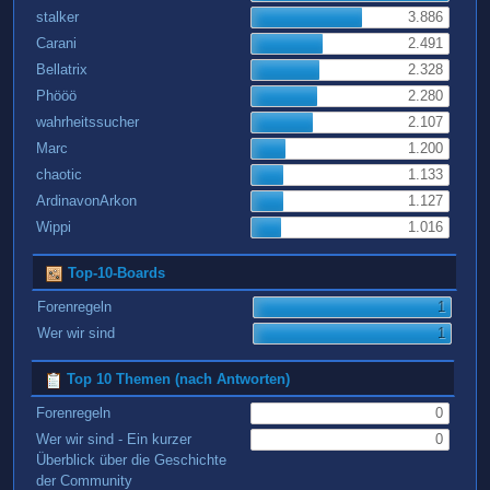
stalker
3.886
Carani
2.491
Bellatrix
2.328
Phööö
2.280
wahrheitssucher
2.107
Marc
1.200
chaotic
1.133
ArdinavonArkon
1.127
Wippi
1.016
Top-10-Boards
Forenregeln
1
Wer wir sind
1
Top 10 Themen (nach Antworten)
Forenregeln
0
Wer wir sind - Ein kurzer
0
Überblick über die Geschichte
der Community