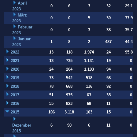
April
0
6
3
32
29.112
2023
März
0
0
5
30
37.973
2023
Februar
0
0
3
38
35.709
2023
Januar
1
8
2
487
44.497
2023
2022
13
118
1.974
24
95.847
2021
13
735
1.131
19
0
2020
24
204
1.193
94
0
2019
73
542
518
58
0
2018
78
668
136
92
0
2017
51
975
63
35
0
2016
55
823
68
11
0
2015
106
3.118
103
15
0
Dezember
6
90
6
11
0
2015