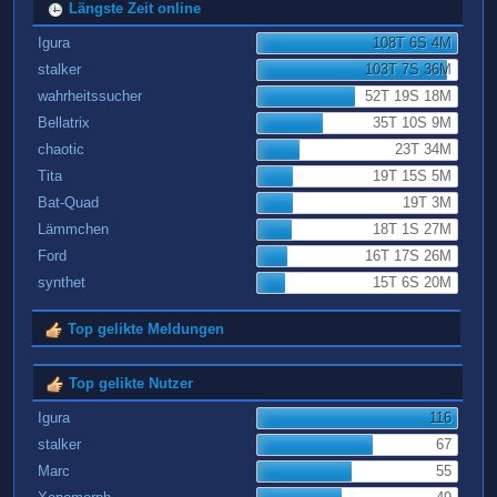
Längste Zeit online
Igura
108T 6S 4M
stalker
103T 7S 36M
wahrheitssucher
52T 19S 18M
Bellatrix
35T 10S 9M
chaotic
23T 34M
Tita
19T 15S 5M
Bat-Quad
19T 3M
Lämmchen
18T 1S 27M
Ford
16T 17S 26M
synthet
15T 6S 20M
Top gelikte Meldungen
Top gelikte Nutzer
Igura
116
stalker
67
Marc
55