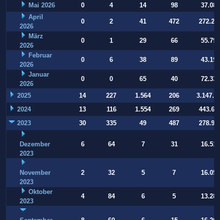
Mai 2026
0
4
14
98
37.084
April
0
2
41
472
272.22
2026
März
0
1
29
66
55.794
2026
Februar
0
6
38
89
43.197
2026
Januar
0
0
65
40
72.332
2026
2025
14
227
1.564
206
3.147.9
2024
13
116
1.554
269
443.64
2023
30
335
49
487
278.93
Dezember
6
64
7
31
16.514
2023
November
2
32
5
7
16.054
2023
Oktober
4
84
6
5
13.283
2023