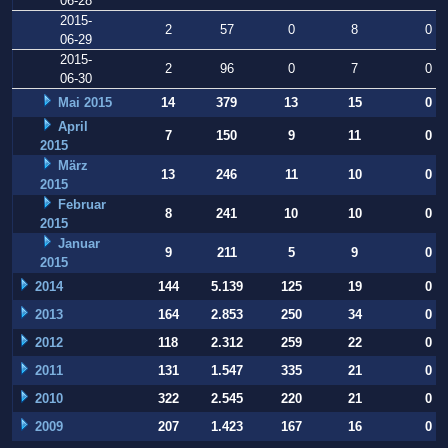
06-28
2015-
2
57
0
8
0
06-29
2015-
2
96
0
7
0
06-30
Mai 2015
14
379
13
15
0
April
7
150
9
11
0
2015
März
13
246
11
10
0
2015
Februar
8
241
10
10
0
2015
Januar
9
211
5
9
0
2015
2014
144
5.139
125
19
0
2013
164
2.853
250
34
0
2012
118
2.312
259
22
0
2011
131
1.547
335
21
0
2010
322
2.545
220
21
0
2009
207
1.423
167
16
0