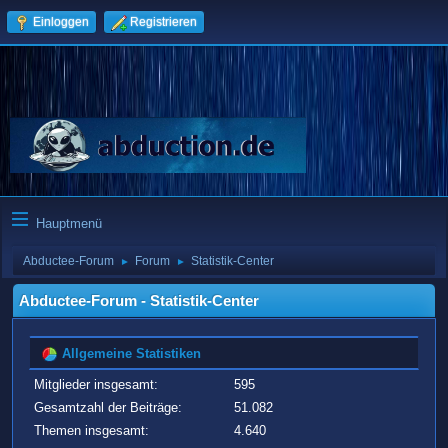
Einloggen
Registrieren
Hauptmenü
Abductee-Forum
Forum
Statistik-Center
►
►
Abductee-Forum - Statistik-Center
Allgemeine Statistiken
Mitglieder insgesamt:
595
Gesamtzahl der Beiträge:
51.082
Themen insgesamt:
4.640