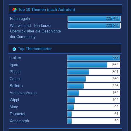
Top 10 Themen (nach Aufrufen)
Forenregeln
225.411
Wer wir sind - Ein kurzer
223.211
Überblick über die Geschichte
der Community
Top Themenstarter
stalker
738
Igura
562
Phööö
301
Carani
260
Bellatrix
226
ArdinavonArkon
162
Wippi
102
Marc
92
Tsumetai
61
Xenomorph
59