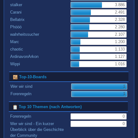
stalker
3.886
Carani
2.491
Bellatrix
2.328
Phööö
2.280
wahrheitssucher
2.107
Marc
1.200
chaotic
1.133
ArdinavonArkon
1.127
Wippi
1.016
Top-10-Boards
Wer wir sind
1
Forenregeln
1
Top 10 Themen (nach Antworten)
Forenregeln
0
Wer wir sind - Ein kurzer
0
Überblick über die Geschichte
der Community