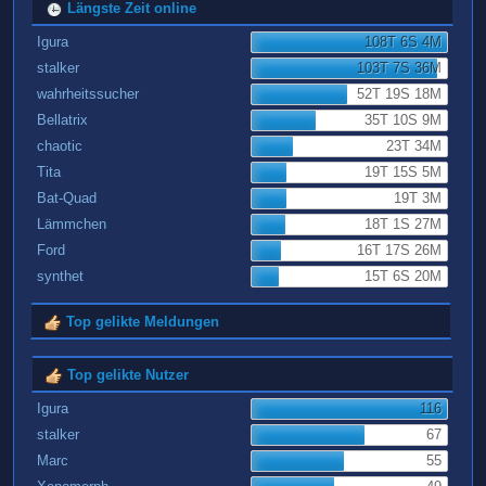
Längste Zeit online
Igura
108T 6S 4M
stalker
103T 7S 36M
wahrheitssucher
52T 19S 18M
Bellatrix
35T 10S 9M
chaotic
23T 34M
Tita
19T 15S 5M
Bat-Quad
19T 3M
Lämmchen
18T 1S 27M
Ford
16T 17S 26M
synthet
15T 6S 20M
Top gelikte Meldungen
Top gelikte Nutzer
Igura
116
stalker
67
Marc
55