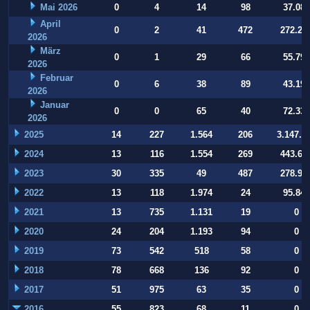
Mai 2026
0
4
14
98
37.084
April
0
2
41
472
272.22
2026
März
0
1
29
66
55.794
2026
Februar
0
6
38
89
43.197
2026
Januar
0
0
65
40
72.332
2026
2025
14
227
1.564
206
3.147.9
2024
13
116
1.554
269
443.64
2023
30
335
49
487
278.93
2022
13
118
1.974
24
95.847
2021
13
735
1.131
19
0
2020
24
204
1.193
94
0
2019
73
542
518
58
0
2018
78
668
136
92
0
2017
51
975
63
35
0
2016
55
823
68
11
0