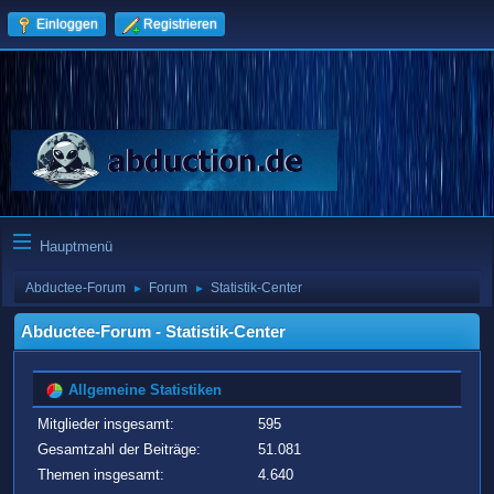
Einloggen
Registrieren
Hauptmenü
Abductee-Forum
Forum
Statistik-Center
►
►
Abductee-Forum - Statistik-Center
Allgemeine Statistiken
Mitglieder insgesamt:
595
Gesamtzahl der Beiträge:
51.081
Themen insgesamt:
4.640