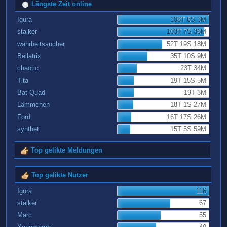
Längste Zeit online
Igura
108T 6S 3M
stalker
103T 7S 36M
wahrheitssucher
52T 19S 18M
Bellatrix
35T 10S 9M
chaotic
23T 34M
Tita
19T 15S 5M
Bat-Quad
19T 3M
Lämmchen
18T 1S 27M
Ford
16T 17S 26M
synthet
15T 5S 59M
Top gelikte Meldungen
Top gelikte Nutzer
Igura
116
stalker
67
Marc
55