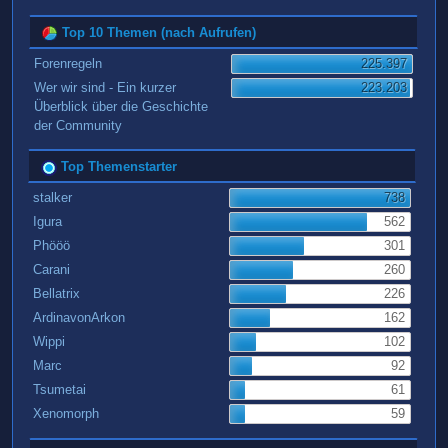
Top 10 Themen (nach Aufrufen)
Forenregeln
225.397
Wer wir sind - Ein kurzer
223.203
Überblick über die Geschichte
der Community
Top Themenstarter
stalker
738
Igura
562
Phööö
301
Carani
260
Bellatrix
226
ArdinavonArkon
162
Wippi
102
Marc
92
Tsumetai
61
Xenomorph
59