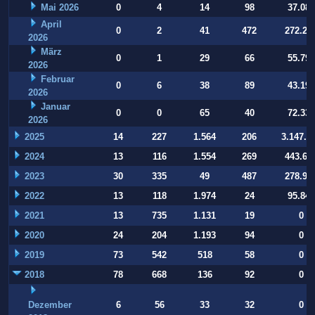
Mai 2026
0
4
14
98
37.084
April
0
2
41
472
272.22
2026
März
0
1
29
66
55.794
2026
Februar
0
6
38
89
43.197
2026
Januar
0
0
65
40
72.332
2026
2025
14
227
1.564
206
3.147.9
2024
13
116
1.554
269
443.64
2023
30
335
49
487
278.93
2022
13
118
1.974
24
95.847
2021
13
735
1.131
19
0
2020
24
204
1.193
94
0
2019
73
542
518
58
0
2018
78
668
136
92
0
Dezember
6
56
33
32
0