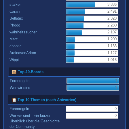
stalker
3.886
Carani
2.491
Bellatrix
2.328
Phööö
2.280
wahrheitssucher
2.107
Marc
1.200
chaotic
1.133
ArdinavonArkon
1.127
Wippi
1.016
Top-10-Boards
Forenregeln
1
Wer wir sind
1
Top 10 Themen (nach Antworten)
Forenregeln
0
Wer wir sind - Ein kurzer
0
Überblick über die Geschichte
der Community