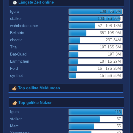
Längste Zeit online
Igura
108T 6S 3M
stalker
103T 7S 36M
wahrheitssucher
52T 19S 18M
Bellatrix
35T 10S 9M
chaotic
23T 34M
Tita
19T 15S 5M
Bat-Quad
19T 3M
Lämmchen
18T 1S 27M
Ford
16T 17S 26M
synthet
15T 5S 59M
Top gelikte Meldungen
Top gelikte Nutzer
Igura
116
stalker
67
Marc
55