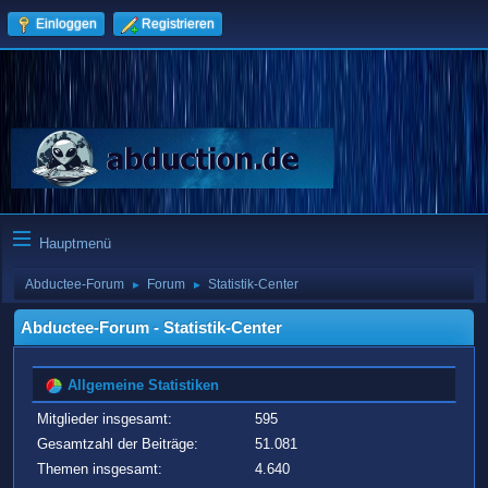
Einloggen
Registrieren
Hauptmenü
Abductee-Forum
Forum
Statistik-Center
►
►
Abductee-Forum - Statistik-Center
Allgemeine Statistiken
Mitglieder insgesamt:
595
Gesamtzahl der Beiträge:
51.081
Themen insgesamt:
4.640