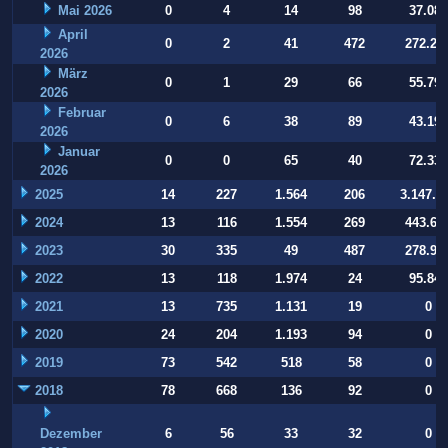
Mai 2026
0
4
14
98
37.084
April
0
2
41
472
272.22
2026
März
0
1
29
66
55.794
2026
Februar
0
6
38
89
43.197
2026
Januar
0
0
65
40
72.332
2026
2025
14
227
1.564
206
3.147.9
2024
13
116
1.554
269
443.64
2023
30
335
49
487
278.93
2022
13
118
1.974
24
95.847
2021
13
735
1.131
19
0
2020
24
204
1.193
94
0
2019
73
542
518
58
0
2018
78
668
136
92
0
Dezember
6
56
33
32
0