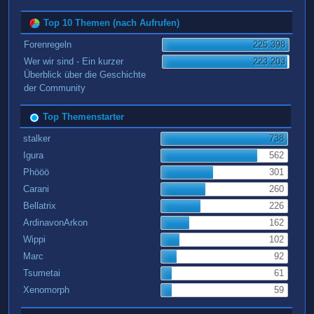
Top 10 Themen (nach Aufrufen)
Forenregeln
225.398
Wer wir sind - Ein kurzer
223.203
Überblick über die Geschichte
der Community
Top Themenstarter
stalker
738
Igura
562
Phööö
301
Carani
260
Bellatrix
226
ArdinavonArkon
162
Wippi
102
Marc
92
Tsumetai
61
Xenomorph
59