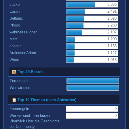
stalker
3.886
Carani
2.491
Bellatrix
2.328
Phööö
2.280
wahrheitssucher
2.107
Marc
1.200
chaotic
1.133
ArdinavonArkon
1.127
Wippi
1.016
Top-10-Boards
Forenregeln
1
Wer wir sind
1
Top 10 Themen (nach Antworten)
Forenregeln
0
Wer wir sind - Ein kurzer
0
Überblick über die Geschichte
der Community