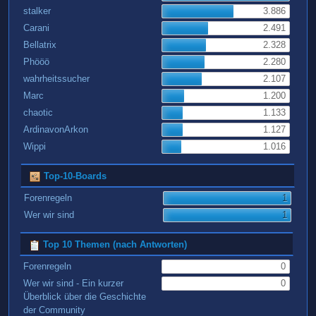
stalker
3.886
Carani
2.491
Bellatrix
2.328
Phööö
2.280
wahrheitssucher
2.107
Marc
1.200
chaotic
1.133
ArdinavonArkon
1.127
Wippi
1.016
Top-10-Boards
Forenregeln
1
Wer wir sind
1
Top 10 Themen (nach Antworten)
Forenregeln
0
Wer wir sind - Ein kurzer
0
Überblick über die Geschichte
der Community