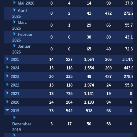
Mai 2026
0
4
14
98
37.084
April
0
2
41
472
272.22
2026
März
0
1
29
66
55.794
2026
Februar
0
6
38
89
43.197
2026
Januar
0
0
65
40
72.332
2026
2025
14
227
1.564
206
3.147.9
2024
13
116
1.554
269
443.64
2023
30
335
49
487
278.93
2022
13
118
1.974
24
95.847
2021
13
735
1.131
19
0
2020
24
204
1.193
94
0
2019
73
542
518
58
0
Dezember
3
17
56
58
0
2019