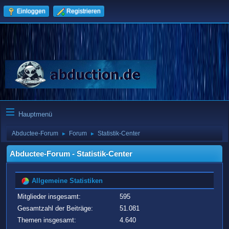
Einloggen
Registrieren
Hauptmenü
Abductee-Forum
Forum
Statistik-Center
►
►
Abductee-Forum - Statistik-Center
Allgemeine Statistiken
Mitglieder insgesamt:
595
Gesamtzahl der Beiträge:
51.081
Themen insgesamt:
4.640