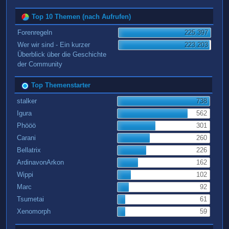
Top 10 Themen (nach Aufrufen)
Forenregeln
225.397
Wer wir sind - Ein kurzer
223.203
Überblick über die Geschichte
der Community
Top Themenstarter
stalker
738
Igura
562
Phööö
301
Carani
260
Bellatrix
226
ArdinavonArkon
162
Wippi
102
Marc
92
Tsumetai
61
Xenomorph
59