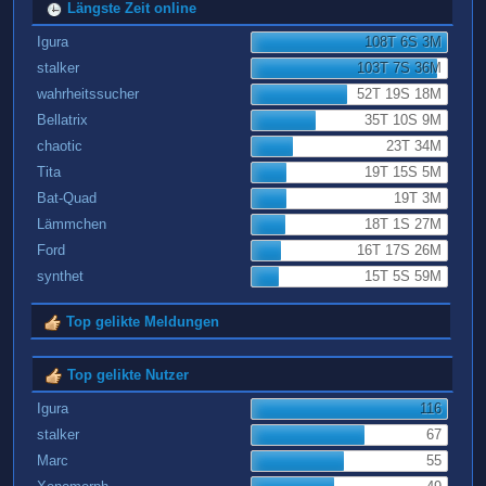
Längste Zeit online
Igura
108T 6S 3M
stalker
103T 7S 36M
wahrheitssucher
52T 19S 18M
Bellatrix
35T 10S 9M
chaotic
23T 34M
Tita
19T 15S 5M
Bat-Quad
19T 3M
Lämmchen
18T 1S 27M
Ford
16T 17S 26M
synthet
15T 5S 59M
Top gelikte Meldungen
Top gelikte Nutzer
Igura
116
stalker
67
Marc
55