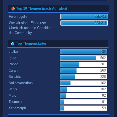
Top 10 Themen (nach Aufrufen)
Forenregeln
225.411
Wer wir sind - Ein kurzer
223.211
Überblick über die Geschichte
der Community
Top Themenstarter
stalker
738
Igura
562
Phööö
301
Carani
260
Bellatrix
226
ArdinavonArkon
162
Wippi
102
Marc
92
Tsumetai
61
Xenomorph
59