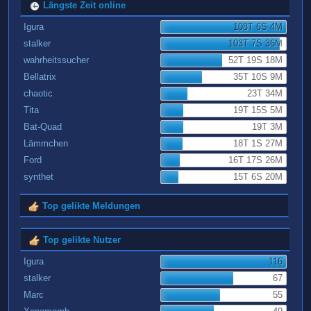
Längste Zeit online
Igura
108T 6S 4M
stalker
103T 7S 36M
wahrheitssucher
52T 19S 18M
Bellatrix
35T 10S 9M
chaotic
23T 34M
Tita
19T 15S 5M
Bat-Quad
19T 3M
Lämmchen
18T 1S 27M
Ford
16T 17S 26M
synthet
15T 6S 20M
Top gelikte Meldungen
Top gelikte Nutzer
Igura
116
stalker
67
Marc
55