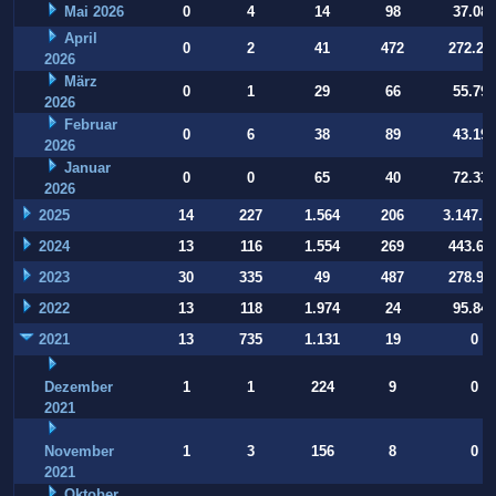
Mai 2026
0
4
14
98
37.084
April
0
2
41
472
272.22
2026
März
0
1
29
66
55.794
2026
Februar
0
6
38
89
43.197
2026
Januar
0
0
65
40
72.332
2026
2025
14
227
1.564
206
3.147.9
2024
13
116
1.554
269
443.64
2023
30
335
49
487
278.93
2022
13
118
1.974
24
95.847
2021
13
735
1.131
19
0
Dezember
1
1
224
9
0
2021
November
1
3
156
8
0
2021
Oktober