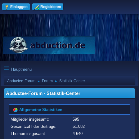
Einloggen
Registrieren
Hauptmenü
Abductee-Forum
Forum
Statistik-Center
►
►
Abductee-Forum - Statistik-Center
Allgemeine Statistiken
Mitglieder insgesamt:
595
Gesamtzahl der Beiträge:
51.082
Themen insgesamt:
4.640