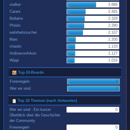
stalker
3.886
Carani
2.491
Bellatrix
2.328
Phööö
2.280
wahrheitssucher
2.107
Marc
1.200
chaotic
1.133
ArdinavonArkon
1.127
Wippi
1.016
Top-10-Boards
Forenregeln
1
Wer wir sind
1
Top 10 Themen (nach Antworten)
Wer wir sind - Ein kurzer
0
Überblick über die Geschichte
der Community
Forenregeln
0