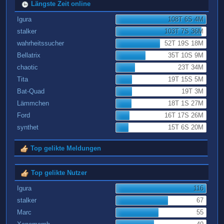
Längste Zeit online
Igura
108T 6S 4M
stalker
103T 7S 36M
wahrheitssucher
52T 19S 18M
Bellatrix
35T 10S 9M
chaotic
23T 34M
Tita
19T 15S 5M
Bat-Quad
19T 3M
Lämmchen
18T 1S 27M
Ford
16T 17S 26M
synthet
15T 6S 20M
Top gelikte Meldungen
Top gelikte Nutzer
Igura
116
stalker
67
Marc
55