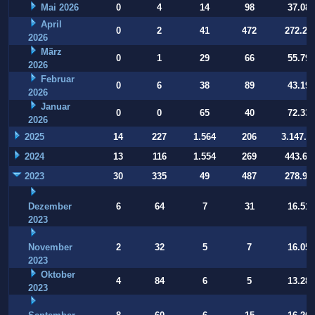
Mai 2026
0
4
14
98
37.084
April
0
2
41
472
272.22
2026
März
0
1
29
66
55.794
2026
Februar
0
6
38
89
43.197
2026
Januar
0
0
65
40
72.332
2026
2025
14
227
1.564
206
3.147.9
2024
13
116
1.554
269
443.64
2023
30
335
49
487
278.93
Dezember
6
64
7
31
16.514
2023
November
2
32
5
7
16.054
2023
Oktober
4
84
6
5
13.283
2023