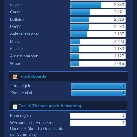
stalker
3.886
Carani
2.491
Bellatrix
2.328
Phööö
2.280
wahrheitssucher
2.107
Marc
1.200
chaotic
1.133
ArdinavonArkon
1.127
Wippi
1.016
Top-10-Boards
Forenregeln
1
Wer wir sind
1
Top 10 Themen (nach Antworten)
Forenregeln
0
Wer wir sind - Ein kurzer
0
Überblick über die Geschichte
der Community