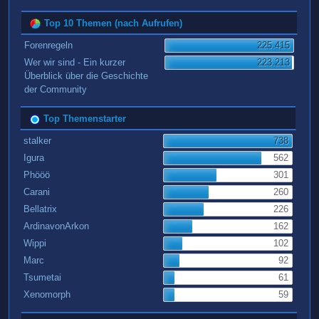
Top 10 Themen (nach Aufrufen)
Forenregeln
225.415
Wer wir sind - Ein kurzer
223.213
Überblick über die Geschichte
der Community
Top Themenstarter
stalker
738
Igura
562
Phööö
301
Carani
260
Bellatrix
226
ArdinavonArkon
162
Wippi
102
Marc
92
Tsumetai
61
Xenomorph
59