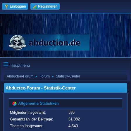
Einloggen
Registrieren
Hauptmenü
Abductee-Forum
Forum
Statistik-Center
►
►
Abductee-Forum - Statistik-Center
Allgemeine Statistiken
Mitglieder insgesamt:
595
Gesamtzahl der Beiträge:
51.082
Themen insgesamt:
4.640