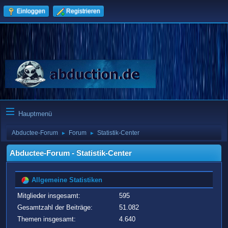
Einloggen
Registrieren
Hauptmenü
Abductee-Forum
Forum
Statistik-Center
►
►
Abductee-Forum - Statistik-Center
Allgemeine Statistiken
Mitglieder insgesamt:
595
Gesamtzahl der Beiträge:
51.082
Themen insgesamt:
4.640