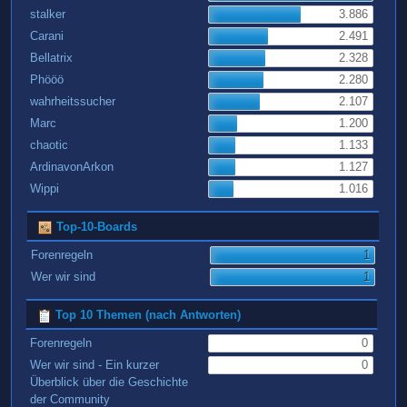
stalker
3.886
Carani
2.491
Bellatrix
2.328
Phööö
2.280
wahrheitssucher
2.107
Marc
1.200
chaotic
1.133
ArdinavonArkon
1.127
Wippi
1.016
Top-10-Boards
Forenregeln
1
Wer wir sind
1
Top 10 Themen (nach Antworten)
Forenregeln
0
Wer wir sind - Ein kurzer
0
Überblick über die Geschichte
der Community