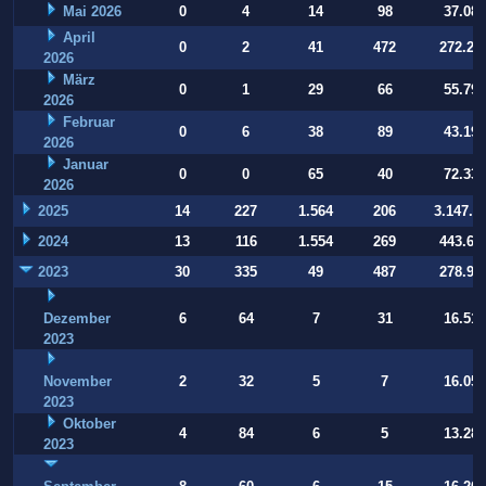
Mai 2026
0
4
14
98
37.084
April
0
2
41
472
272.22
2026
März
0
1
29
66
55.794
2026
Februar
0
6
38
89
43.197
2026
Januar
0
0
65
40
72.332
2026
2025
14
227
1.564
206
3.147.9
2024
13
116
1.554
269
443.64
2023
30
335
49
487
278.93
Dezember
6
64
7
31
16.514
2023
November
2
32
5
7
16.054
2023
Oktober
4
84
6
5
13.283
2023