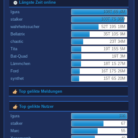
Längste Zeit online
Igura
108T 6S 4M
stalker
103T 7S 36M
wahrheitssucher
52T 19S 18M
Bellatrix
35T 10S 9M
chaotic
23T 34M
Tita
19T 15S 5M
Bat-Quad
19T 3M
Lämmchen
18T 1S 27M
Ford
16T 17S 26M
synthet
15T 6S 20M
Top gelikte Meldungen
Top gelikte Nutzer
Igura
116
stalker
67
Marc
55