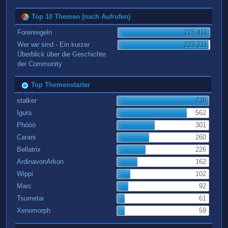
Top 10 Themen (nach Aufrufen)
Forenregeln
225.411
Wer wir sind - Ein kurzer
223.211
Überblick über die Geschichte
der Community
Top Themenstarter
stalker
738
Igura
562
Phööö
301
Carani
260
Bellatrix
226
ArdinavonArkon
162
Wippi
102
Marc
92
Tsumetai
61
Xenomorph
59