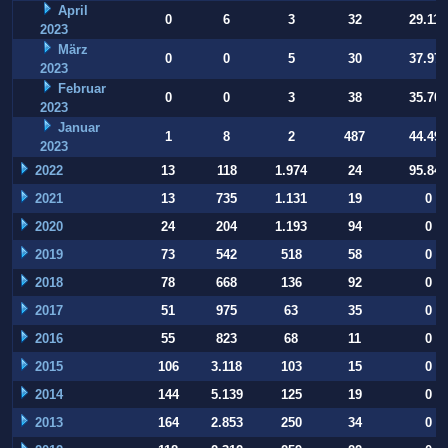
April
0
6
3
32
29.112
2023
März
0
0
5
30
37.973
2023
Februar
0
0
3
38
35.709
2023
Januar
1
8
2
487
44.497
2023
2022
13
118
1.974
24
95.847
2021
13
735
1.131
19
0
2020
24
204
1.193
94
0
2019
73
542
518
58
0
2018
78
668
136
92
0
2017
51
975
63
35
0
2016
55
823
68
11
0
2015
106
3.118
103
15
0
2014
144
5.139
125
19
0
2013
164
2.853
250
34
0