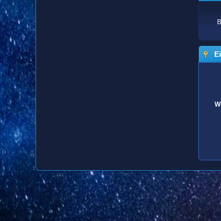
B
Ei
Wi