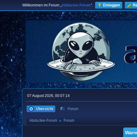
Willkommen im Forum „
Abductee-Forum
“.
Einloggen
Re
07 August 2026, 00:07:14
Übersicht
Forum
Abductee-Forum
Forum
►
Warn