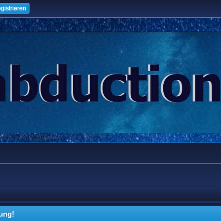
gistrieren
ung!