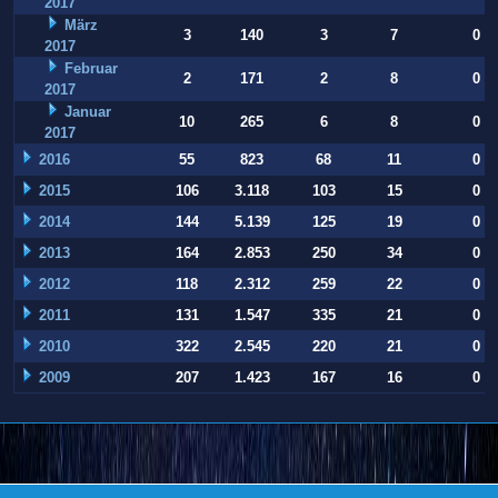
2017
März
3
140
3
7
0
2017
Februar
2
171
2
8
0
2017
Januar
10
265
6
8
0
2017
2016
55
823
68
11
0
2015
106
3.118
103
15
0
2014
144
5.139
125
19
0
2013
164
2.853
250
34
0
2012
118
2.312
259
22
0
2011
131
1.547
335
21
0
2010
322
2.545
220
21
0
2009
207
1.423
167
16
0