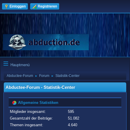
Einloggen
Registrieren
Hauptmenü
Abductee-Forum
Forum
Statistik-Center
►
►
Abductee-Forum - Statistik-Center
Allgemeine Statistiken
Mitglieder insgesamt:
595
Gesamtzahl der Beiträge:
51.082
Themen insgesamt:
4.640