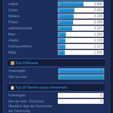
stalker
3.886
Carani
2.491
Bellatrix
2.328
Phööö
2.280
wahrheitssucher
2.107
Marc
1.200
chaotic
1.133
ArdinavonArkon
1.127
Wippi
1.016
Top-10-Boards
Forenregeln
1
Wer wir sind
1
Top 10 Themen (nach Antworten)
Forenregeln
0
Wer wir sind - Ein kurzer
0
Überblick über die Geschichte
der Community