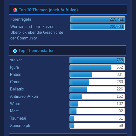
Top 10 Themen (nach Aufrufen)
Forenregeln
225.411
Wer wir sind - Ein kurzer
223.211
Überblick über die Geschichte
der Community
Top Themenstarter
stalker
738
Igura
562
Phööö
301
Carani
260
Bellatrix
226
ArdinavonArkon
162
Wippi
102
Marc
92
Tsumetai
61
Xenomorph
59