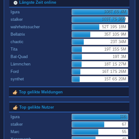
Längste Zeit online
Igura
108T 6S 4M
stalker
103T 7S 36M
wahrheitssucher
52T 19S 18M
Bellatrix
35T 10S 9M
chaotic
23T 34M
Tita
19T 15S 5M
Bat-Quad
19T 3M
Lämmchen
18T 1S 27M
Ford
16T 17S 26M
synthet
15T 6S 20M
Top gelikte Meldungen
Top gelikte Nutzer
Igura
116
stalker
67
Marc
55