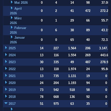
Mai 2026
0
4
14
98
37.084
April
0
2
41
472
272.22
2026
März
0
1
29
66
55.794
2026
Februar
0
6
38
89
43.197
2026
Januar
0
0
65
40
72.332
2026
2025
14
227
1.564
206
3.147.9
2024
13
116
1.554
269
443.64
2023
30
335
49
487
278.93
2022
13
118
1.974
24
95.847
2021
13
735
1.131
19
0
2020
24
204
1.193
94
0
2019
73
542
518
58
0
2018
78
668
136
92
0
2017
51
975
63
35
0