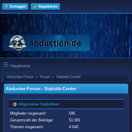
Einloggen
Registrieren
Hauptmenü
Abductee-Forum
Forum
Statistik-Center
►
►
Abductee-Forum - Statistik-Center
Allgemeine Statistiken
Mitglieder insgesamt:
595
Gesamtzahl der Beiträge:
51.081
Themen insgesamt:
4.640