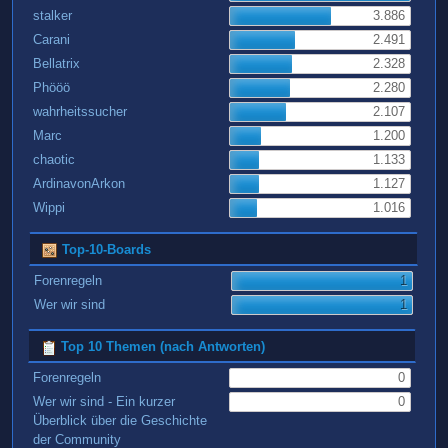
stalker
3.886
Carani
2.491
Bellatrix
2.328
Phööö
2.280
wahrheitssucher
2.107
Marc
1.200
chaotic
1.133
ArdinavonArkon
1.127
Wippi
1.016
Top-10-Boards
Forenregeln
1
Wer wir sind
1
Top 10 Themen (nach Antworten)
Forenregeln
0
Wer wir sind - Ein kurzer
0
Überblick über die Geschichte
der Community