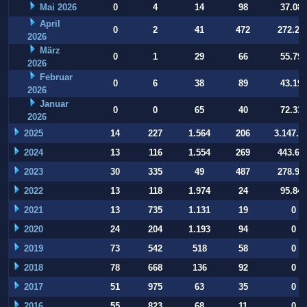
Mai 2026
0
4
14
98
37.084
April
0
2
41
472
272.22
2026
März
0
1
29
66
55.794
2026
Februar
0
6
38
89
43.197
2026
Januar
0
0
65
40
72.332
2026
2025
14
227
1.564
206
3.147.9
2024
13
116
1.554
269
443.64
2023
30
335
49
487
278.93
2022
13
118
1.974
24
95.847
2021
13
735
1.131
19
0
2020
24
204
1.193
94
0
2019
73
542
518
58
0
2018
78
668
136
92
0
2017
51
975
63
35
0
2016
55
823
68
11
0