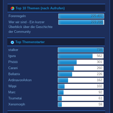
Top 10 Themen (nach Aufrufen)
Forenregeln
225.407
Wer wir sind - Ein kurzer
223.208
Überblick über die Geschichte
der Community
Top Themenstarter
stalker
738
Igura
562
Phööö
301
Carani
260
Bellatrix
226
ArdinavonArkon
162
Wippi
102
Marc
92
Tsumetai
61
Xenomorph
59