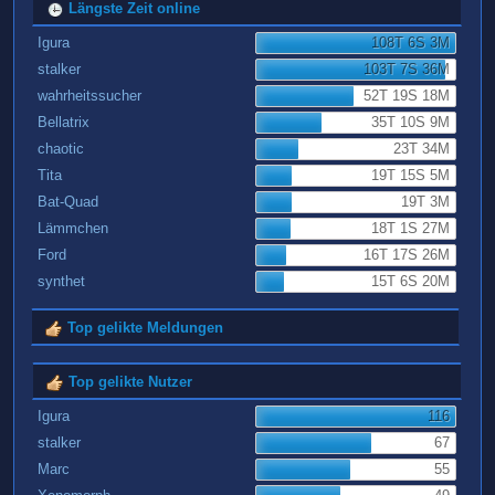
Längste Zeit online
Igura
108T 6S 3M
stalker
103T 7S 36M
wahrheitssucher
52T 19S 18M
Bellatrix
35T 10S 9M
chaotic
23T 34M
Tita
19T 15S 5M
Bat-Quad
19T 3M
Lämmchen
18T 1S 27M
Ford
16T 17S 26M
synthet
15T 6S 20M
Top gelikte Meldungen
Top gelikte Nutzer
Igura
116
stalker
67
Marc
55