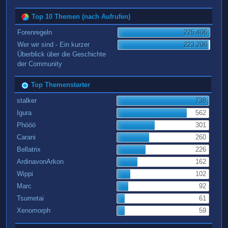
Top 10 Themen (nach Aufrufen)
Forenregeln
225.406
Wer wir sind - Ein kurzer
223.206
Überblick über die Geschichte
der Community
Top Themenstarter
stalker
738
Igura
562
Phööö
301
Carani
260
Bellatrix
226
ArdinavonArkon
162
Wippi
102
Marc
92
Tsumetai
61
Xenomorph
59