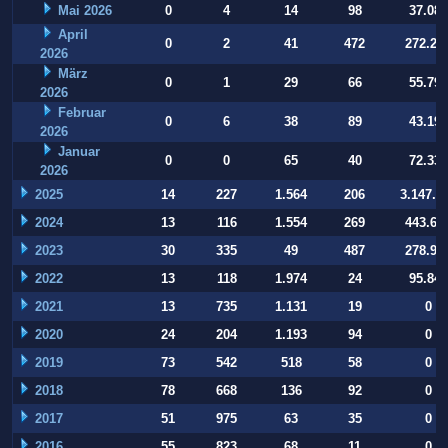
Mai 2026
0
4
14
98
37.084
April
0
2
41
472
272.22
2026
März
0
1
29
66
55.794
2026
Februar
0
6
38
89
43.197
2026
Januar
0
0
65
40
72.332
2026
2025
14
227
1.564
206
3.147.9
2024
13
116
1.554
269
443.64
2023
30
335
49
487
278.93
2022
13
118
1.974
24
95.847
2021
13
735
1.131
19
0
2020
24
204
1.193
94
0
2019
73
542
518
58
0
2018
78
668
136
92
0
2017
51
975
63
35
0
2016
55
823
68
11
0