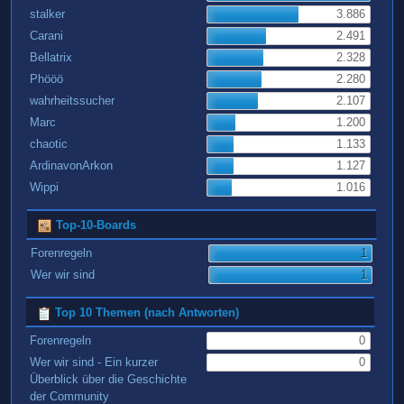
stalker
3.886
Carani
2.491
Bellatrix
2.328
Phööö
2.280
wahrheitssucher
2.107
Marc
1.200
chaotic
1.133
ArdinavonArkon
1.127
Wippi
1.016
Top-10-Boards
Forenregeln
1
Wer wir sind
1
Top 10 Themen (nach Antworten)
Forenregeln
0
Wer wir sind - Ein kurzer
0
Überblick über die Geschichte
der Community