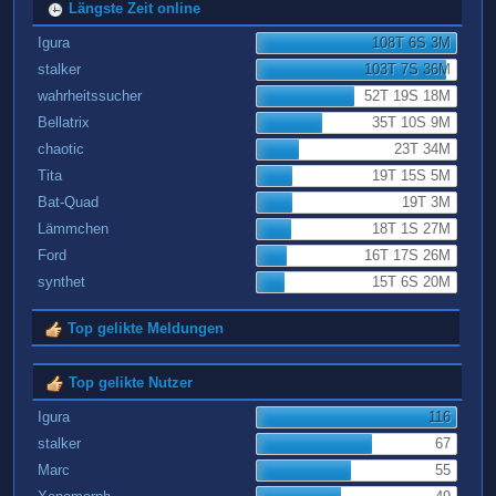
Längste Zeit online
Igura
108T 6S 3M
stalker
103T 7S 36M
wahrheitssucher
52T 19S 18M
Bellatrix
35T 10S 9M
chaotic
23T 34M
Tita
19T 15S 5M
Bat-Quad
19T 3M
Lämmchen
18T 1S 27M
Ford
16T 17S 26M
synthet
15T 6S 20M
Top gelikte Meldungen
Top gelikte Nutzer
Igura
116
stalker
67
Marc
55