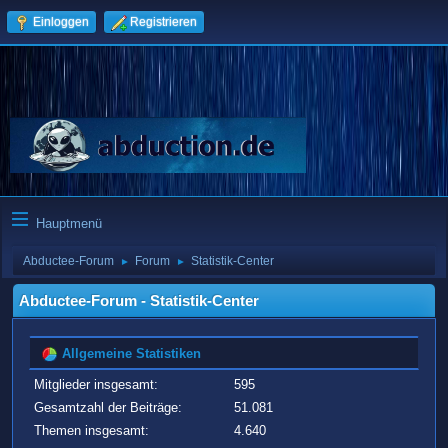
Einloggen
Registrieren
Hauptmenü
Abductee-Forum
Forum
Statistik-Center
►
►
Abductee-Forum - Statistik-Center
Allgemeine Statistiken
Mitglieder insgesamt:
595
Gesamtzahl der Beiträge:
51.081
Themen insgesamt:
4.640