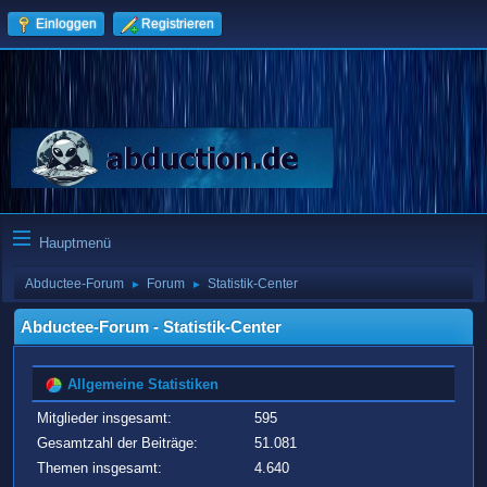
Einloggen
Registrieren
Hauptmenü
Abductee-Forum
Forum
Statistik-Center
►
►
Abductee-Forum - Statistik-Center
Allgemeine Statistiken
Mitglieder insgesamt:
595
Gesamtzahl der Beiträge:
51.081
Themen insgesamt:
4.640