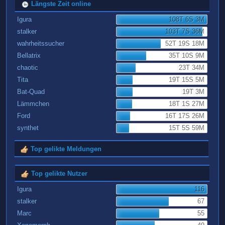
Längste Zeit online
Igura
108T 6S 3M
stalker
103T 7S 36M
wahrheitssucher
52T 19S 18M
Bellatrix
35T 10S 9M
chaotic
23T 34M
Tita
19T 15S 5M
Bat-Quad
19T 3M
Lämmchen
18T 1S 27M
Ford
16T 17S 26M
synthet
15T 5S 59M
Top gelikte Meldungen
Top gelikte Nutzer
Igura
116
stalker
67
Marc
55