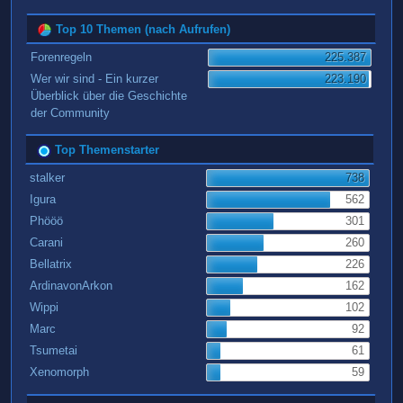
Top 10 Themen (nach Aufrufen)
Forenregeln
225.387
Wer wir sind - Ein kurzer
223.190
Überblick über die Geschichte
der Community
Top Themenstarter
stalker
738
Igura
562
Phööö
301
Carani
260
Bellatrix
226
ArdinavonArkon
162
Wippi
102
Marc
92
Tsumetai
61
Xenomorph
59