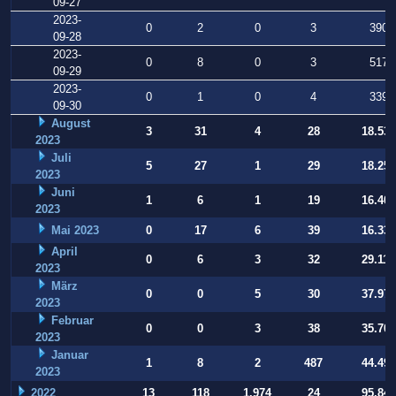
09-27
2023-
0
2
0
3
390
09-28
2023-
0
8
0
3
517
09-29
2023-
0
1
0
4
339
09-30
August
3
31
4
28
18.531
2023
Juli
5
27
1
29
18.252
2023
Juni
1
6
1
19
16.409
2023
Mai 2023
0
17
6
39
16.331
April
0
6
3
32
29.112
2023
März
0
0
5
30
37.973
2023
Februar
0
0
3
38
35.709
2023
Januar
1
8
2
487
44.497
2023
2022
13
118
1.974
24
95.847