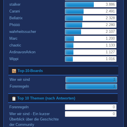
stalker
3.886
Carani
2.491
Bellatrix
2.328
Phööö
2.280
wahrheitssucher
2.107
Marc
1.200
chaotic
1.133
ArdinavonArkon
1.127
Wippi
1.016
Top-10-Boards
Wer wir sind
1
Forenregeln
1
Top 10 Themen (nach Antworten)
Forenregeln
0
Wer wir sind - Ein kurzer
0
Überblick über die Geschichte
der Community