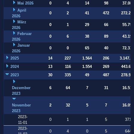
Mai 2026
0
4
14
98
37.084
April
0
2
41
472
272.22
2026
März
0
1
29
66
55.794
2026
Februar
0
6
38
89
43.197
2026
Januar
0
0
65
40
72.332
2026
2025
14
227
1.564
206
3.147.9
2024
13
116
1.554
269
443.64
2023
30
335
49
487
278.93
Dezember
6
64
7
31
16.514
2023
November
2
32
5
7
16.054
2023
2023-
0
1
1
5
371
11-01
2023-
0
4
0
5
644