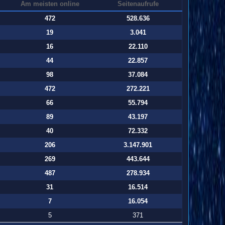
Am meisten online
Seitenaufrufe
472
528.636
19
3.041
16
22.110
44
22.857
98
37.084
472
272.221
66
55.794
89
43.197
40
72.332
206
3.147.901
269
443.644
487
278.934
31
16.514
7
16.054
5
371