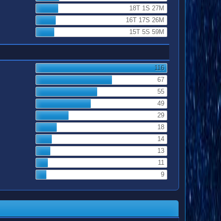
18T 1S 27M
16T 17S 26M
15T 5S 59M
116
67
55
49
29
18
14
13
11
9