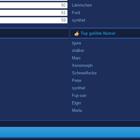
92
Lämmchen
61
Ford
59
synthet
Top gelikte Nutzer
Igura
stalker
Marc
Xenomorph
Schneeflocke
Peter
synthet
Fuji-san
Elgin
Merla