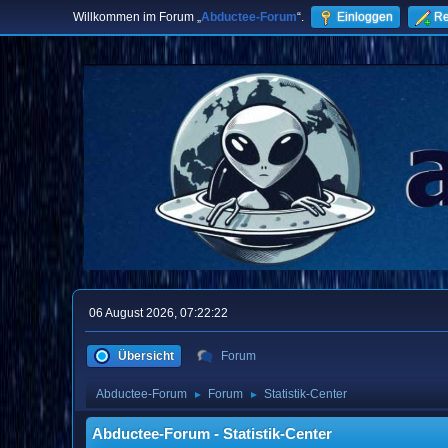
Willkommen im Forum „
Abductee-Forum
“.
Einloggen
Re
06 August 2026, 07:22:22
Übersicht
Forum
Abductee-Forum
Forum
Statistik-Center
►
►
Abductee-Forum - Statistik-Center