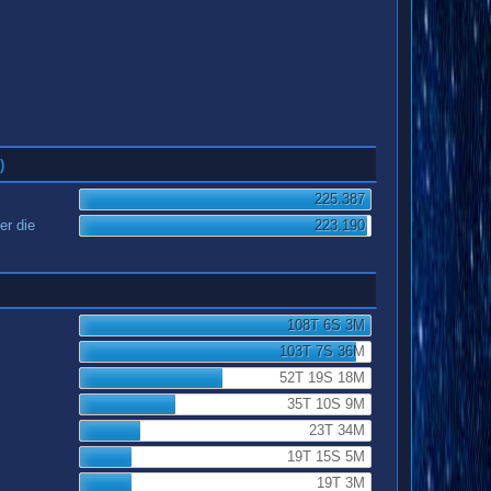
)
225.387
er die
223.190
108T 6S 3M
103T 7S 36M
52T 19S 18M
35T 10S 9M
23T 34M
19T 15S 5M
19T 3M