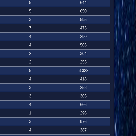
5
644
5
650
3
595
7
473
4
290
4
503
2
304
2
255
5
3.322
4
418
3
258
3
305
4
666
1
296
3
976
4
387