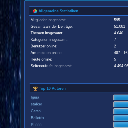
Allgemeine Statistiken
Mitglieder insgesamt:
595
Gesamtzahl der Beiträge:
51.081
Themen insgesamt:
4.640
Kategorien insgesamt:
7
Benutzer online:
2
Am meisten online:
487 - 16
Heute online:
5
Seitenaufrufe insgesamt:
4.494.9
Top 10 Autoren
Igura
stalker
Carani
Bellatrix
Phööö