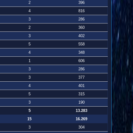
2
396
4
816
3
286
2
360
3
402
5
558
4
348
1
606
3
286
3
377
4
401
5
315
3
190
5
13.283
15
16.269
3
304