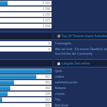
2.107
1.200
1.133
1.127
1.016
Top 10 Themen (nach Aufrufen
0
Forenregeln
0
Wer wir sind - Ein kurzer Überblick üb
Geschichte der Community
Längste Zeit online
738
Igura
562
stalker
301
wahrheitssucher
260
Bellatrix
226
chaotic
162
Tita
102
Bat-Quad