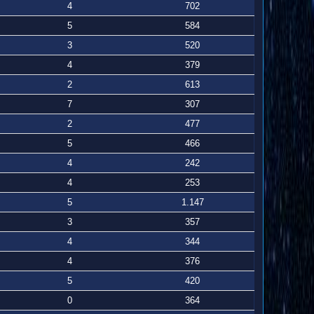
4
702
5
584
3
520
4
379
2
613
7
307
2
477
5
466
4
242
4
253
5
1.147
3
357
4
344
4
376
5
420
0
364