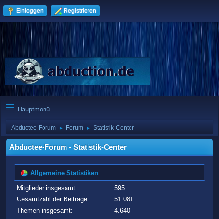
Einloggen
Registrieren
Hauptmenü
Abductee-Forum
Forum
Statistik-Center
►
►
Abductee-Forum - Statistik-Center
Allgemeine Statistiken
Mitglieder insgesamt:
595
Gesamtzahl der Beiträge:
51.081
Themen insgesamt:
4.640