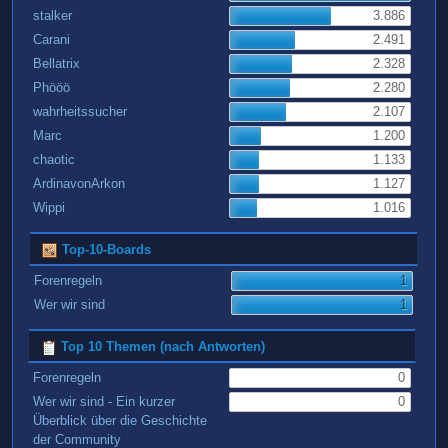
stalker
3.886
Carani
2.491
Bellatrix
2.328
Phööö
2.280
wahrheitssucher
2.107
Marc
1.200
chaotic
1.133
ArdinavonArkon
1.127
Wippi
1.016
Top-10-Boards
Forenregeln
1
Wer wir sind
1
Top 10 Themen (nach Antworten)
Forenregeln
0
Wer wir sind - Ein kurzer
0
Überblick über die Geschichte
der Community