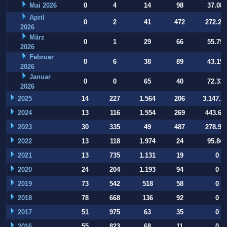
Mai 2026
0
4
14
98
37.084
April
0
2
41
472
272.22
2026
März
0
1
29
66
55.794
2026
Februar
0
6
38
89
43.197
2026
Januar
0
0
65
40
72.332
2026
2025
14
227
1.564
206
3.147.9
2024
13
116
1.554
269
443.64
2023
30
335
49
487
278.93
2022
13
118
1.974
24
95.847
2021
13
735
1.131
19
0
2020
24
204
1.193
94
0
2019
73
542
518
58
0
2018
78
668
136
92
0
2017
51
975
63
35
0
2016
55
823
68
11
0