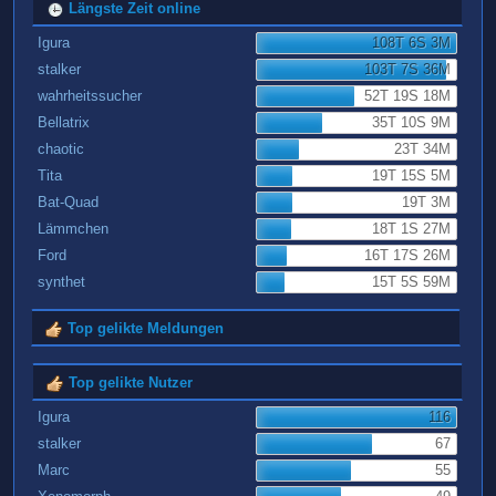
Längste Zeit online
Igura
108T 6S 3M
stalker
103T 7S 36M
wahrheitssucher
52T 19S 18M
Bellatrix
35T 10S 9M
chaotic
23T 34M
Tita
19T 15S 5M
Bat-Quad
19T 3M
Lämmchen
18T 1S 27M
Ford
16T 17S 26M
synthet
15T 5S 59M
Top gelikte Meldungen
Top gelikte Nutzer
Igura
116
stalker
67
Marc
55