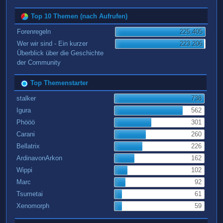
Top 10 Themen (nach Aufrufen)
Forenregeln
225.405
Wer wir sind - Ein kurzer
223.206
Überblick über die Geschichte
der Community
Top Themenstarter
stalker
738
Igura
562
Phööö
301
Carani
260
Bellatrix
226
ArdinavonArkon
162
Wippi
102
Marc
92
Tsumetai
61
Xenomorph
59