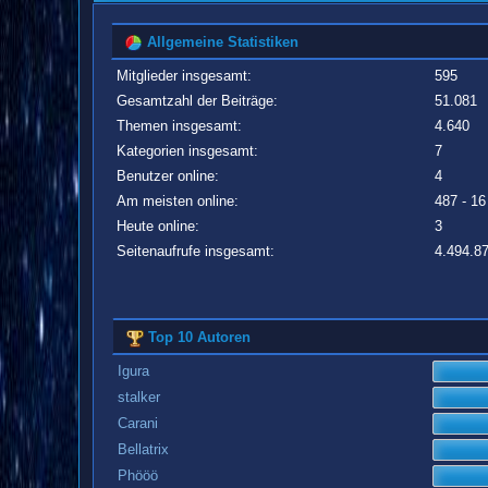
Allgemeine Statistiken
Mitglieder insgesamt:
595
Gesamtzahl der Beiträge:
51.081
Themen insgesamt:
4.640
Kategorien insgesamt:
7
Benutzer online:
4
Am meisten online:
487 - 16
Heute online:
3
Seitenaufrufe insgesamt:
4.494.8
Top 10 Autoren
Igura
stalker
Carani
Bellatrix
Phööö