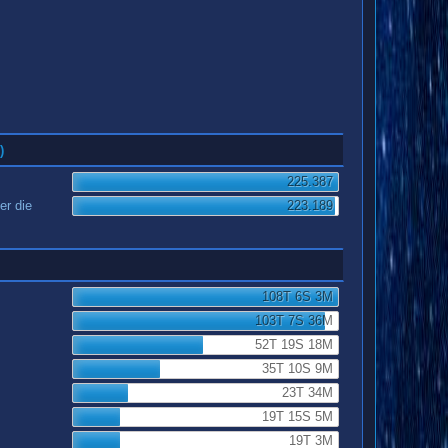
)
225.387
er die
223.189
108T 6S 3M
103T 7S 36M
52T 19S 18M
35T 10S 9M
23T 34M
19T 15S 5M
19T 3M