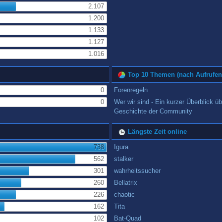
2.107
1.200
1.133
1.127
1.016
Top 10 Themen (nach Aufrufen
0
Forenregeln
0
Wer wir sind - Ein kurzer Überblick üb
Geschichte der Community
Längste Zeit online
738
Igura
562
stalker
301
wahrheitssucher
260
Bellatrix
226
chaotic
162
Tita
102
Bat-Quad