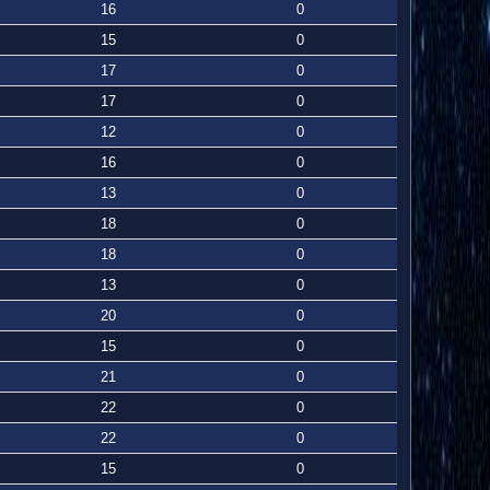
16
0
15
0
17
0
17
0
12
0
16
0
13
0
18
0
18
0
13
0
20
0
15
0
21
0
22
0
22
0
15
0