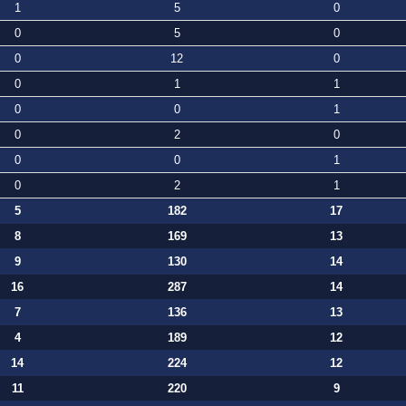
1
5
0
0
5
0
0
12
0
0
1
1
0
0
1
0
2
0
0
0
1
0
2
1
5
182
17
8
169
13
9
130
14
16
287
14
7
136
13
4
189
12
14
224
12
11
220
9