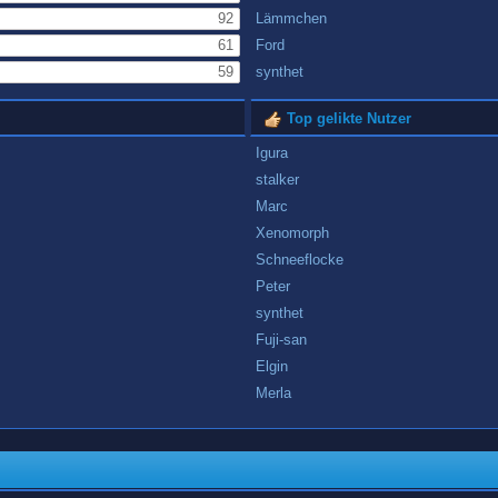
92
Lämmchen
61
Ford
59
synthet
Top gelikte Nutzer
Igura
stalker
Marc
Xenomorph
Schneeflocke
Peter
synthet
Fuji-san
Elgin
Merla