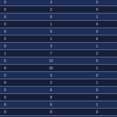
0
3
0
0
2
0
0
0
1
0
1
0
0
0
0
0
1
0
0
3
1
1
7
2
0
13
0
0
16
1
0
3
0
0
2
1
0
6
0
0
9
0
0
5
1
0
8
0