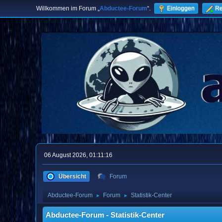
Willkommen im Forum „
Abductee-Forum
“.
Einloggen
Re
06 August 2026, 01:11:16
Übersicht
Forum
Abductee-Forum
Forum
Statistik-Center
►
►
Abductee-Forum - Statistik-Center