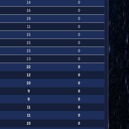
14
0
16
0
19
0
11
0
15
0
15
0
15
0
13
0
22
0
12
0
10
0
9
0
8
0
11
0
11
0
10
0