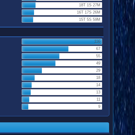
18T 1S 27M
16T 17S 26M
15T 5S 59M
116
67
55
49
29
18
14
13
11
9