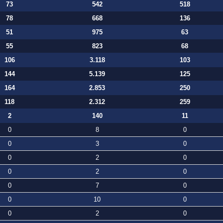
73
542
518
78
668
136
51
975
63
55
823
68
106
3.118
103
144
5.139
125
164
2.853
250
118
2.312
259
2
140
11
0
8
0
0
3
0
0
2
0
0
2
0
0
7
0
0
10
0
0
2
0