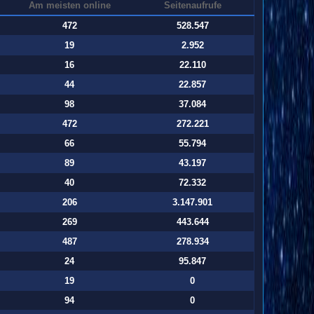
Am meisten online
Seitenaufrufe
472
528.547
19
2.952
16
22.110
44
22.857
98
37.084
472
272.221
66
55.794
89
43.197
40
72.332
206
3.147.901
269
443.644
487
278.934
24
95.847
19
0
94
0