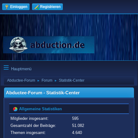
Einloggen
Registrieren
Hauptmenü
Abductee-Forum
Forum
Statistik-Center
►
►
Abductee-Forum - Statistik-Center
Allgemeine Statistiken
Mitglieder insgesamt:
595
Gesamtzahl der Beiträge:
51.082
Themen insgesamt:
4.640