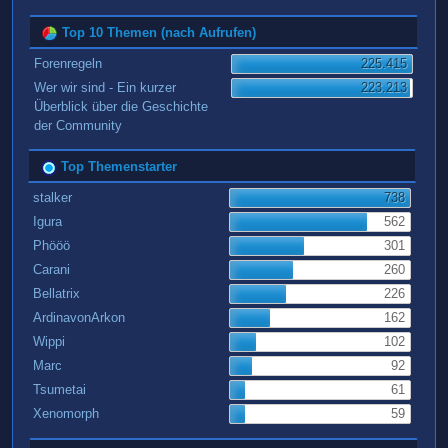
Top 10 Themen (nach Aufrufen)
Forenregeln
225.415
Wer wir sind - Ein kurzer
223.213
Überblick über die Geschichte
der Community
Top Themenstarter
stalker
738
Igura
562
Phööö
301
Carani
260
Bellatrix
226
ArdinavonArkon
162
Wippi
102
Marc
92
Tsumetai
61
Xenomorph
59