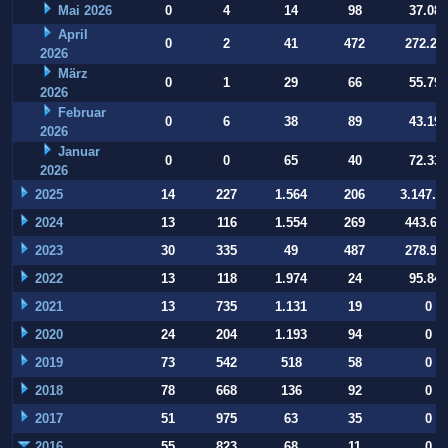
Mai 2026
0
4
14
98
37.084
April
0
2
41
472
272.22
2026
März
0
1
29
66
55.794
2026
Februar
0
6
38
89
43.197
2026
Januar
0
0
65
40
72.332
2026
2025
14
227
1.564
206
3.147.9
2024
13
116
1.554
269
443.64
2023
30
335
49
487
278.93
2022
13
118
1.974
24
95.847
2021
13
735
1.131
19
0
2020
24
204
1.193
94
0
2019
73
542
518
58
0
2018
78
668
136
92
0
2017
51
975
63
35
0
2016
55
823
68
11
0