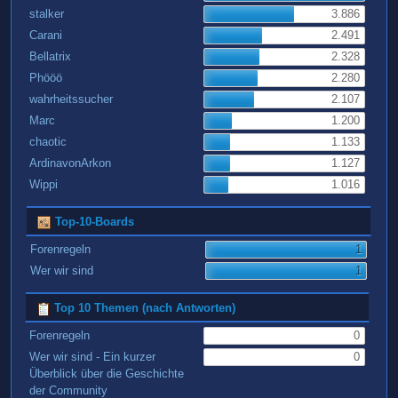
stalker
3.886
Carani
2.491
Bellatrix
2.328
Phööö
2.280
wahrheitssucher
2.107
Marc
1.200
chaotic
1.133
ArdinavonArkon
1.127
Wippi
1.016
Top-10-Boards
Forenregeln
1
Wer wir sind
1
Top 10 Themen (nach Antworten)
Forenregeln
0
Wer wir sind - Ein kurzer
0
Überblick über die Geschichte
der Community