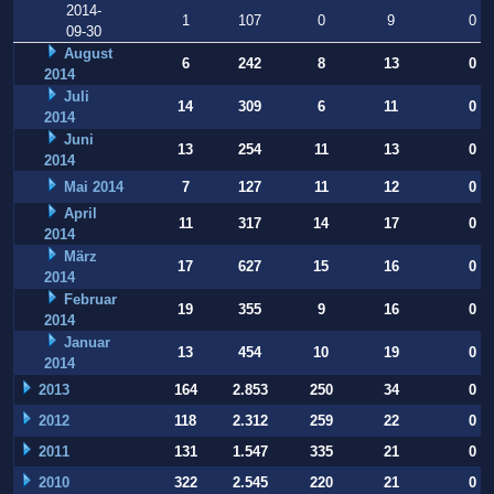
2014-
1
107
0
9
0
09-30
August
6
242
8
13
0
2014
Juli
14
309
6
11
0
2014
Juni
13
254
11
13
0
2014
Mai 2014
7
127
11
12
0
April
11
317
14
17
0
2014
März
17
627
15
16
0
2014
Februar
19
355
9
16
0
2014
Januar
13
454
10
19
0
2014
2013
164
2.853
250
34
0
2012
118
2.312
259
22
0
2011
131
1.547
335
21
0
2010
322
2.545
220
21
0