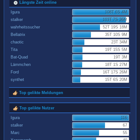
Längste Zeit online
Igura
108T 6S 4M
stalker
103T 7S 36M
wahrheitssucher
52T 19S 18M
Bellatrix
35T 10S 9M
chaotic
23T 34M
Tita
19T 15S 5M
Bat-Quad
19T 3M
Lämmchen
18T 1S 27M
Ford
16T 17S 26M
synthet
15T 6S 20M
Top gelikte Meldungen
Top gelikte Nutzer
Igura
116
stalker
67
Marc
55