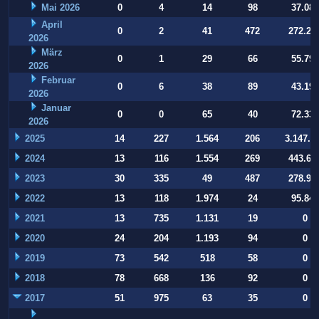
Mai 2026
0
4
14
98
37.084
April
0
2
41
472
272.22
2026
März
0
1
29
66
55.794
2026
Februar
0
6
38
89
43.197
2026
Januar
0
0
65
40
72.332
2026
2025
14
227
1.564
206
3.147.9
2024
13
116
1.554
269
443.64
2023
30
335
49
487
278.93
2022
13
118
1.974
24
95.847
2021
13
735
1.131
19
0
2020
24
204
1.193
94
0
2019
73
542
518
58
0
2018
78
668
136
92
0
2017
51
975
63
35
0