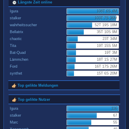
Längste Zeit online
Igura
108T 6S 4M
stalker
103T 7S 36M
wahrheitssucher
52T 19S 18M
Bellatrix
35T 10S 9M
chaotic
23T 34M
Tita
19T 15S 5M
Bat-Quad
19T 3M
Lämmchen
18T 1S 27M
Ford
16T 17S 26M
synthet
15T 6S 20M
Top gelikte Meldungen
Top gelikte Nutzer
Igura
116
stalker
67
Marc
55