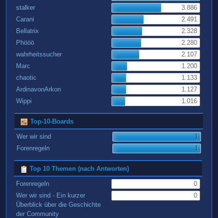
stalker
3.886
Carani
2.491
Bellatrix
2.328
Phööö
2.280
wahrheitssucher
2.107
Marc
1.200
chaotic
1.133
ArdinavonArkon
1.127
Wippi
1.016
Top-10-Boards
Wer wir sind
1
Forenregeln
1
Top 10 Themen (nach Antworten)
Forenregeln
0
Wer wir sind - Ein kurzer
0
Überblick über die Geschichte
der Community