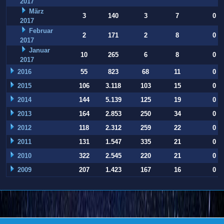
2017
März
3
140
3
7
0
2017
Februar
2
171
2
8
0
2017
Januar
10
265
6
8
0
2017
2016
55
823
68
11
0
2015
106
3.118
103
15
0
2014
144
5.139
125
19
0
2013
164
2.853
250
34
0
2012
118
2.312
259
22
0
2011
131
1.547
335
21
0
2010
322
2.545
220
21
0
2009
207
1.423
167
16
0