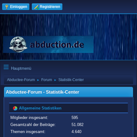
Einloggen
Registrieren
Hauptmenü
Abductee-Forum
Forum
Statistik-Center
►
►
Abductee-Forum - Statistik-Center
Allgemeine Statistiken
Mitglieder insgesamt:
595
Gesamtzahl der Beiträge:
51.082
Themen insgesamt:
4.640