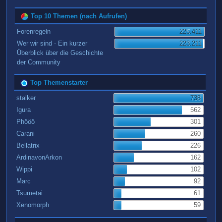
Top 10 Themen (nach Aufrufen)
Forenregeln
225.411
Wer wir sind - Ein kurzer
223.211
Überblick über die Geschichte
der Community
Top Themenstarter
stalker
738
Igura
562
Phööö
301
Carani
260
Bellatrix
226
ArdinavonArkon
162
Wippi
102
Marc
92
Tsumetai
61
Xenomorph
59