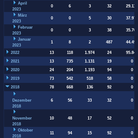
April
0
6
3
32
29.112
2023
März
0
0
5
30
37.973
2023
Februar
0
0
3
38
35.709
2023
Januar
1
8
2
487
44.497
2023
2022
13
118
1.974
24
95.847
2021
13
735
1.131
19
0
2020
24
204
1.193
94
0
2019
73
542
518
58
0
2018
78
668
136
92
0
Dezember
6
56
33
32
0
2018
November
10
48
17
52
0
2018
Oktober
11
94
15
92
0
2018