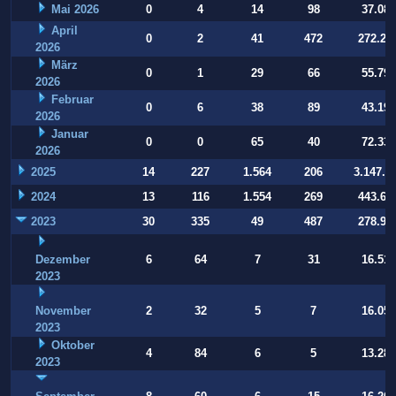
Mai 2026
0
4
14
98
37.084
April
0
2
41
472
272.22
2026
März
0
1
29
66
55.794
2026
Februar
0
6
38
89
43.197
2026
Januar
0
0
65
40
72.332
2026
2025
14
227
1.564
206
3.147.9
2024
13
116
1.554
269
443.64
2023
30
335
49
487
278.93
Dezember
6
64
7
31
16.514
2023
November
2
32
5
7
16.054
2023
Oktober
4
84
6
5
13.283
2023