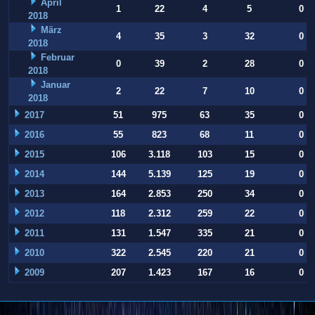
April
1
22
4
5
0
2018
März
4
35
3
32
0
2018
Februar
0
39
2
28
0
2018
Januar
2
22
7
10
0
2018
2017
51
975
63
35
0
2016
55
823
68
11
0
2015
106
3.118
103
15
0
2014
144
5.139
125
19
0
2013
164
2.853
250
34
0
2012
118
2.312
259
22
0
2011
131
1.547
335
21
0
2010
322
2.545
220
21
0
2009
207
1.423
167
16
0