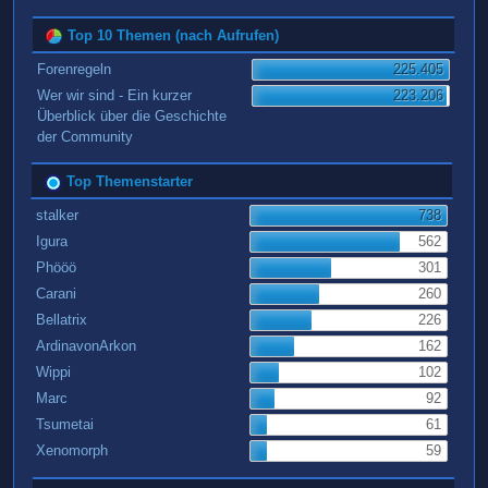
Top 10 Themen (nach Aufrufen)
Forenregeln
225.405
Wer wir sind - Ein kurzer
223.206
Überblick über die Geschichte
der Community
Top Themenstarter
stalker
738
Igura
562
Phööö
301
Carani
260
Bellatrix
226
ArdinavonArkon
162
Wippi
102
Marc
92
Tsumetai
61
Xenomorph
59