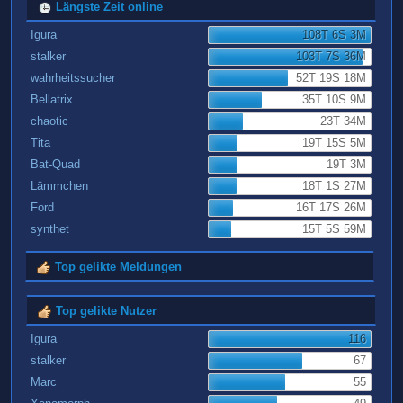
Längste Zeit online
Igura
108T 6S 3M
stalker
103T 7S 36M
wahrheitssucher
52T 19S 18M
Bellatrix
35T 10S 9M
chaotic
23T 34M
Tita
19T 15S 5M
Bat-Quad
19T 3M
Lämmchen
18T 1S 27M
Ford
16T 17S 26M
synthet
15T 5S 59M
Top gelikte Meldungen
Top gelikte Nutzer
Igura
116
stalker
67
Marc
55