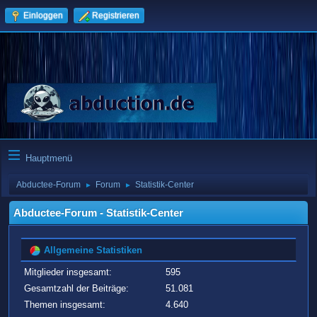
Einloggen
Registrieren
Hauptmenü
Abductee-Forum
Forum
Statistik-Center
►
►
Abductee-Forum - Statistik-Center
Allgemeine Statistiken
Mitglieder insgesamt:
595
Gesamtzahl der Beiträge:
51.081
Themen insgesamt:
4.640