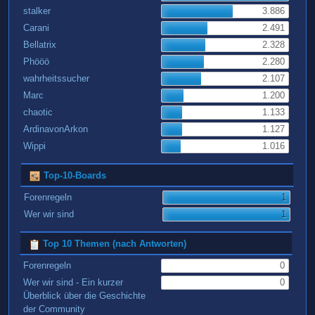
stalker
3.886
Carani
2.491
Bellatrix
2.328
Phööö
2.280
wahrheitssucher
2.107
Marc
1.200
chaotic
1.133
ArdinavonArkon
1.127
Wippi
1.016
Top-10-Boards
Forenregeln
1
Wer wir sind
1
Top 10 Themen (nach Antworten)
Forenregeln
0
Wer wir sind - Ein kurzer
0
Überblick über die Geschichte
der Community