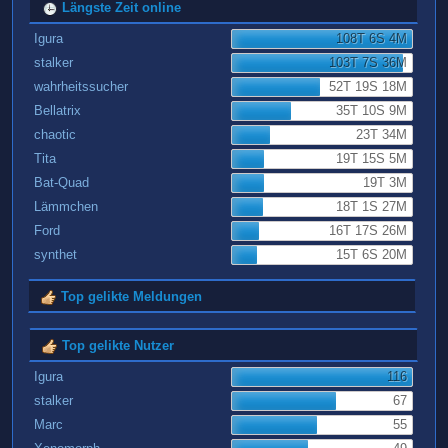
Längste Zeit online
Igura
108T 6S 4M
stalker
103T 7S 36M
wahrheitssucher
52T 19S 18M
Bellatrix
35T 10S 9M
chaotic
23T 34M
Tita
19T 15S 5M
Bat-Quad
19T 3M
Lämmchen
18T 1S 27M
Ford
16T 17S 26M
synthet
15T 6S 20M
Top gelikte Meldungen
Top gelikte Nutzer
Igura
116
stalker
67
Marc
55