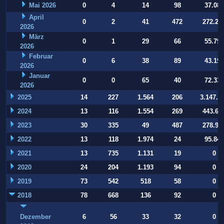
Mai 2026
0
4
14
98
37.084
April
0
2
41
472
272.22
2026
März
0
1
29
66
55.794
2026
Februar
0
6
38
89
43.197
2026
Januar
0
0
65
40
72.332
2026
2025
14
227
1.564
206
3.147.9
2024
13
116
1.554
269
443.64
2023
30
335
49
487
278.93
2022
13
118
1.974
24
95.847
2021
13
735
1.131
19
0
2020
24
204
1.193
94
0
2019
73
542
518
58
0
2018
78
668
136
92
0
Dezember
6
56
33
32
0