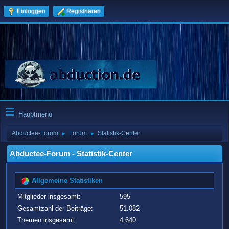
Einloggen
Registrieren
Hauptmenü
Abductee-Forum
Forum
Statistik-Center
►
►
Abductee-Forum - Statistik-Center
Allgemeine Statistiken
Mitglieder insgesamt:
595
Gesamtzahl der Beiträge:
51.082
Themen insgesamt:
4.640