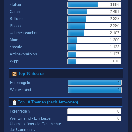
stalker
3.886
Carani
2.491
Bellatrix
2.328
Phööö
2.280
wahrheitssucher
2.107
Marc
1.200
chaotic
1.133
ArdinavonArkon
1.127
Wippi
1.016
Top-10-Boards
Forenregeln
1
Wer wir sind
1
Top 10 Themen (nach Antworten)
Forenregeln
0
Wer wir sind - Ein kurzer
0
Überblick über die Geschichte
der Community