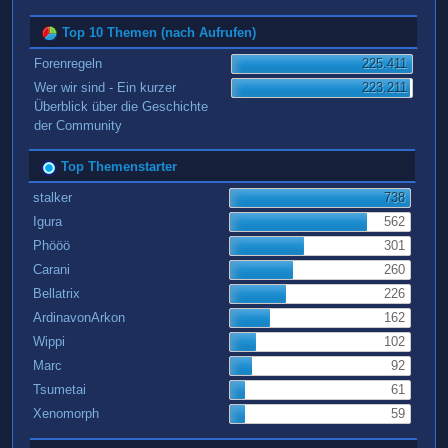
Top 10 Themen (nach Aufrufen)
Forenregeln
225.411
Wer wir sind - Ein kurzer
223.211
Überblick über die Geschichte
der Community
Top Themenstarter
stalker
738
Igura
562
Phööö
301
Carani
260
Bellatrix
226
ArdinavonArkon
162
Wippi
102
Marc
92
Tsumetai
61
Xenomorph
59