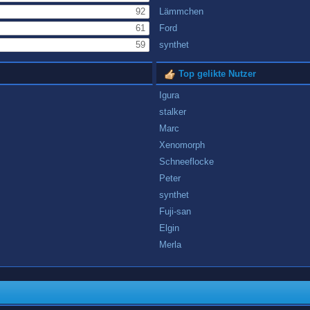
92
Lämmchen
61
Ford
59
synthet
Top gelikte Nutzer
Igura
stalker
Marc
Xenomorph
Schneeflocke
Peter
synthet
Fuji-san
Elgin
Merla