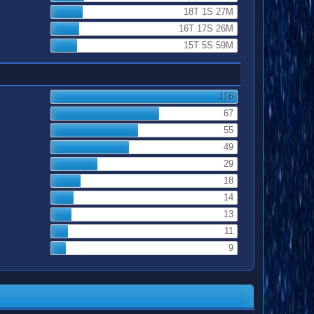
18T 1S 27M
16T 17S 26M
15T 5S 59M
116
67
55
49
29
18
14
13
11
9