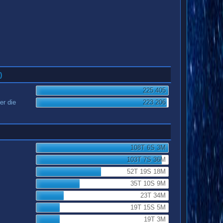
)
225.405
er die
223.206
108T 6S 3M
103T 7S 36M
52T 19S 18M
35T 10S 9M
23T 34M
19T 15S 5M
19T 3M