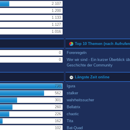
2.107
1.200
1.133
1.127
1.016
Top 10 Themen (nach Aufrufen
0
Forenregeln
0
Wer wir sind - Ein kurzer Überblick üb
Geschichte der Community
Längste Zeit online
738
Igura
562
stalker
301
wahrheitssucher
260
Bellatrix
226
chaotic
162
Tita
102
Bat-Quad