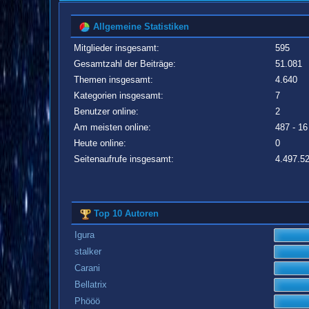
Allgemeine Statistiken
Mitglieder insgesamt:
595
Gesamtzahl der Beiträge:
51.081
Themen insgesamt:
4.640
Kategorien insgesamt:
7
Benutzer online:
2
Am meisten online:
487 - 16
Heute online:
0
Seitenaufrufe insgesamt:
4.497.5
Top 10 Autoren
Igura
stalker
Carani
Bellatrix
Phööö