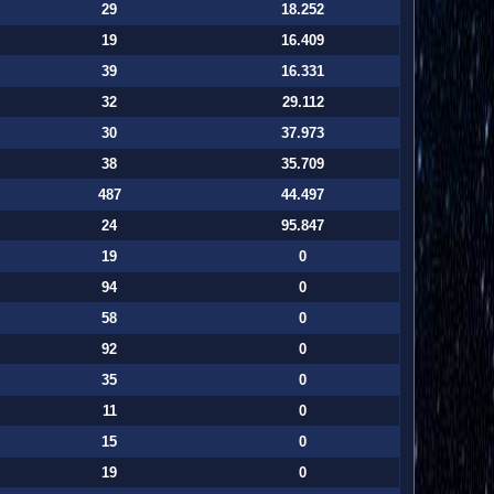
29
18.252
19
16.409
39
16.331
32
29.112
30
37.973
38
35.709
487
44.497
24
95.847
19
0
94
0
58
0
92
0
35
0
11
0
15
0
19
0