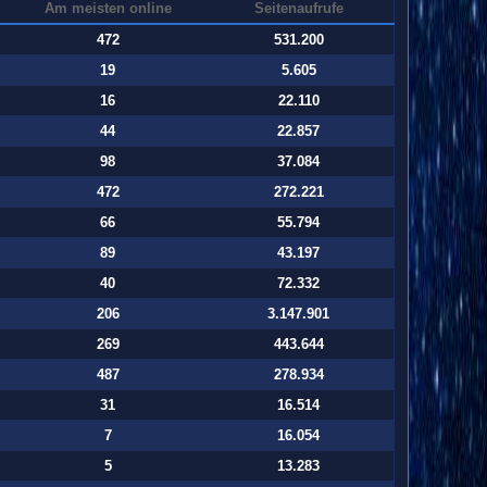
Am meisten online
Seitenaufrufe
472
531.200
19
5.605
16
22.110
44
22.857
98
37.084
472
272.221
66
55.794
89
43.197
40
72.332
206
3.147.901
269
443.644
487
278.934
31
16.514
7
16.054
5
13.283