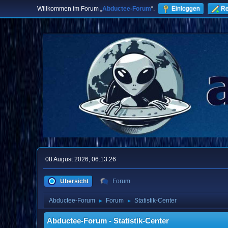
Willkommen im Forum „
Abductee-Forum
“.
Einloggen
Re
08 August 2026, 06:13:26
Übersicht
Forum
Abductee-Forum
Forum
Statistik-Center
►
►
Abductee-Forum - Statistik-Center