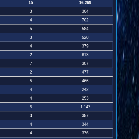
15
16.269
3
304
4
702
5
584
3
520
4
379
2
613
7
307
2
477
5
466
4
242
4
253
5
1.147
3
357
4
344
4
376