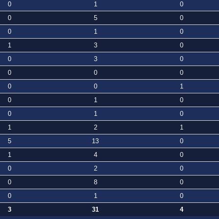
0
1
0
0
5
0
0
1
0
1
3
0
0
3
0
0
0
0
0
0
1
0
1
0
0
1
0
1
2
1
5
13
0
1
4
0
0
2
0
0
8
0
0
1
0
3
31
4