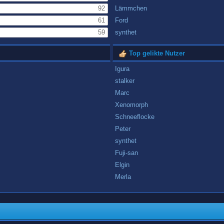
92
Lämmchen
61
Ford
59
synthet
Top gelikte Nutzer
Igura
stalker
Marc
Xenomorph
Schneeflocke
Peter
synthet
Fuji-san
Elgin
Merla