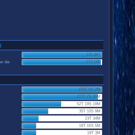
)
225.387
er die
223.190
108T 6S 3M
103T 7S 36M
52T 19S 18M
35T 10S 9M
23T 34M
19T 15S 5M
19T 3M