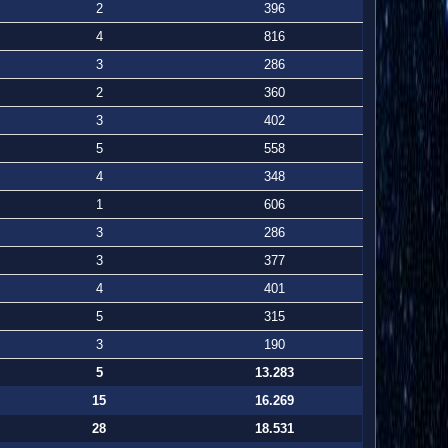
2
396
4
816
3
286
2
360
3
402
5
558
4
348
1
606
3
286
3
377
4
401
5
315
3
190
5
13.283
15
16.269
28
18.531