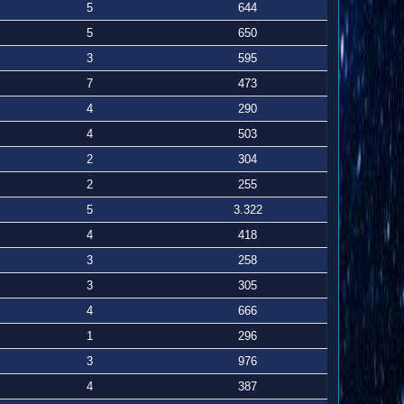
5
644
5
650
3
595
7
473
4
290
4
503
2
304
2
255
5
3.322
4
418
3
258
3
305
4
666
1
296
3
976
4
387