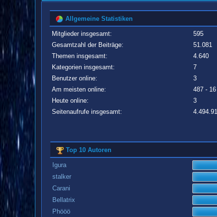
Allgemeine Statistiken
Mitglieder insgesamt:
595
Gesamtzahl der Beiträge:
51.081
Themen insgesamt:
4.640
Kategorien insgesamt:
7
Benutzer online:
3
Am meisten online:
487 - 16
Heute online:
3
Seitenaufrufe insgesamt:
4.494.9
Top 10 Autoren
Igura
stalker
Carani
Bellatrix
Phööö