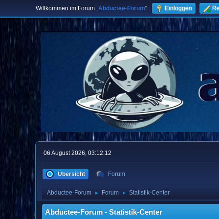
Willkommen im Forum „
Abductee-Forum
“.
Einloggen
Re
06 August 2026, 03:12:12
Übersicht
Forum
Abductee-Forum
Forum
Statistik-Center
►
►
Abductee-Forum - Statistik-Center