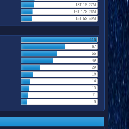
18T 1S 27M
16T 17S 26M
15T 5S 59M
116
67
55
49
29
18
14
13
11
9