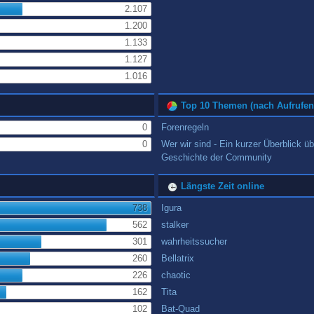
2.107
1.200
1.133
1.127
1.016
Top 10 Themen (nach Aufrufen
0
Forenregeln
0
Wer wir sind - Ein kurzer Überblick üb
Geschichte der Community
Längste Zeit online
738
Igura
562
stalker
301
wahrheitssucher
260
Bellatrix
226
chaotic
162
Tita
102
Bat-Quad