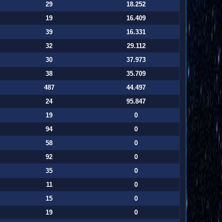
29
18.252
19
16.409
39
16.331
32
29.112
30
37.973
38
35.709
487
44.497
24
95.847
19
0
94
0
58
0
92
0
35
0
11
0
15
0
19
0