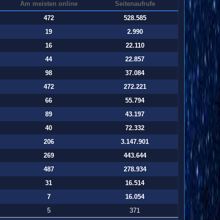
Am meisten online
Seitenaufrufe
472
528.585
19
2.990
16
22.110
44
22.857
98
37.084
472
272.221
66
55.794
89
43.197
40
72.332
206
3.147.901
269
443.644
487
278.934
31
16.514
7
16.054
5
371