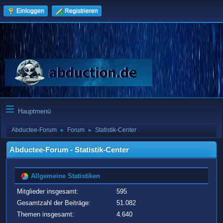
Einloggen
Registrieren
Hauptmenü
Abductee-Forum
Forum
Statistik-Center
►
►
Abductee-Forum - Statistik-Center
Allgemeine Statistiken
Mitglieder insgesamt:
595
Gesamtzahl der Beiträge:
51.082
Themen insgesamt:
4.640