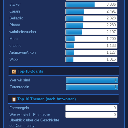
stalker
3.886
Carani
2.491
Bellatrix
2.328
Phööö
2.280
wahrheitssucher
2.107
Marc
1.200
chaotic
1.133
ArdinavonArkon
1.127
Wippi
1.016
Top-10-Boards
Wer wir sind
1
Forenregeln
1
Top 10 Themen (nach Antworten)
Forenregeln
0
Wer wir sind - Ein kurzer
0
Überblick über die Geschichte
der Community