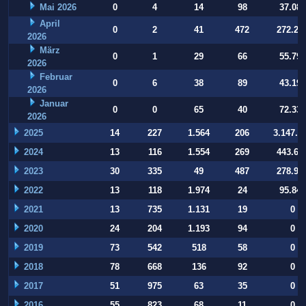
Mai 2026
0
4
14
98
37.084
April
0
2
41
472
272.22
2026
März
0
1
29
66
55.794
2026
Februar
0
6
38
89
43.197
2026
Januar
0
0
65
40
72.332
2026
2025
14
227
1.564
206
3.147.9
2024
13
116
1.554
269
443.64
2023
30
335
49
487
278.93
2022
13
118
1.974
24
95.847
2021
13
735
1.131
19
0
2020
24
204
1.193
94
0
2019
73
542
518
58
0
2018
78
668
136
92
0
2017
51
975
63
35
0
2016
55
823
68
11
0