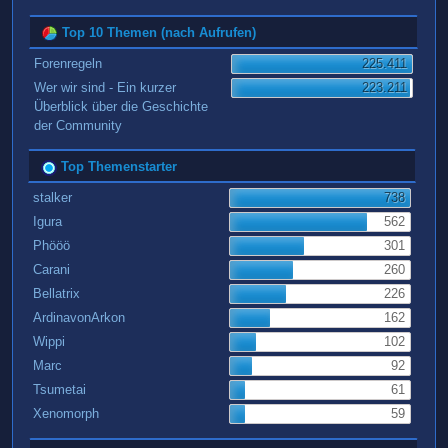
Top 10 Themen (nach Aufrufen)
Forenregeln
225.411
Wer wir sind - Ein kurzer
223.211
Überblick über die Geschichte
der Community
Top Themenstarter
stalker
738
Igura
562
Phööö
301
Carani
260
Bellatrix
226
ArdinavonArkon
162
Wippi
102
Marc
92
Tsumetai
61
Xenomorph
59