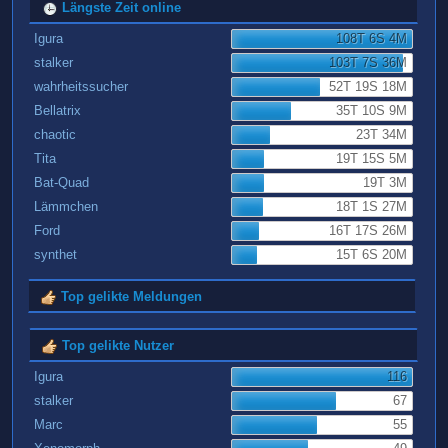
Längste Zeit online
Igura
108T 6S 4M
stalker
103T 7S 36M
wahrheitssucher
52T 19S 18M
Bellatrix
35T 10S 9M
chaotic
23T 34M
Tita
19T 15S 5M
Bat-Quad
19T 3M
Lämmchen
18T 1S 27M
Ford
16T 17S 26M
synthet
15T 6S 20M
Top gelikte Meldungen
Top gelikte Nutzer
Igura
116
stalker
67
Marc
55