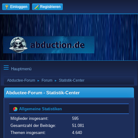
Einloggen
Registrieren
Hauptmenü
Abductee-Forum
Forum
Statistik-Center
►
►
Abductee-Forum - Statistik-Center
Allgemeine Statistiken
Mitglieder insgesamt:
595
Gesamtzahl der Beiträge:
51.081
Themen insgesamt:
4.640