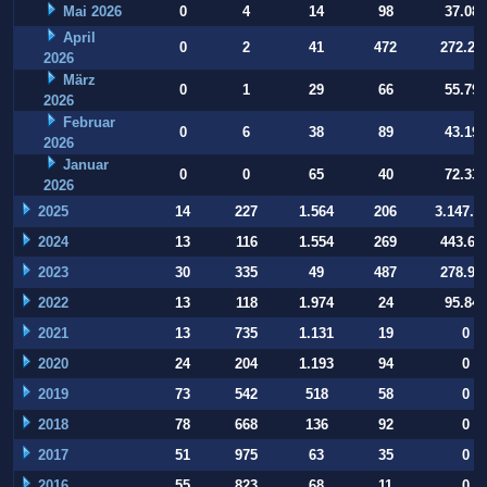
Mai 2026
0
4
14
98
37.084
April
0
2
41
472
272.22
2026
März
0
1
29
66
55.794
2026
Februar
0
6
38
89
43.197
2026
Januar
0
0
65
40
72.332
2026
2025
14
227
1.564
206
3.147.9
2024
13
116
1.554
269
443.64
2023
30
335
49
487
278.93
2022
13
118
1.974
24
95.847
2021
13
735
1.131
19
0
2020
24
204
1.193
94
0
2019
73
542
518
58
0
2018
78
668
136
92
0
2017
51
975
63
35
0
2016
55
823
68
11
0