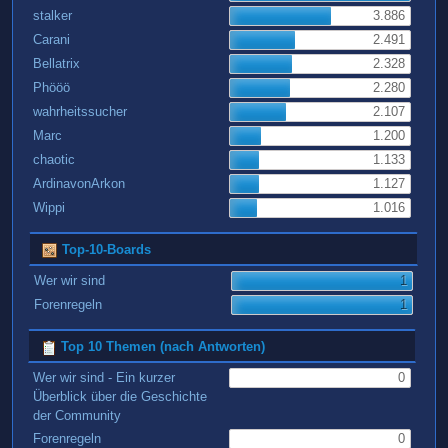
stalker
3.886
Carani
2.491
Bellatrix
2.328
Phööö
2.280
wahrheitssucher
2.107
Marc
1.200
chaotic
1.133
ArdinavonArkon
1.127
Wippi
1.016
Top-10-Boards
Wer wir sind
1
Forenregeln
1
Top 10 Themen (nach Antworten)
Wer wir sind - Ein kurzer
0
Überblick über die Geschichte
der Community
Forenregeln
0