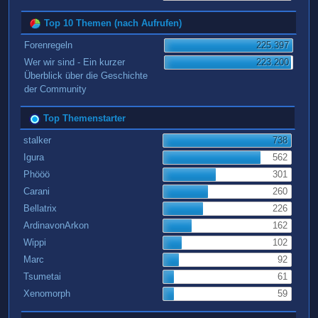
Top 10 Themen (nach Aufrufen)
Forenregeln
225.397
Wer wir sind - Ein kurzer
223.200
Überblick über die Geschichte
der Community
Top Themenstarter
stalker
738
Igura
562
Phööö
301
Carani
260
Bellatrix
226
ArdinavonArkon
162
Wippi
102
Marc
92
Tsumetai
61
Xenomorph
59