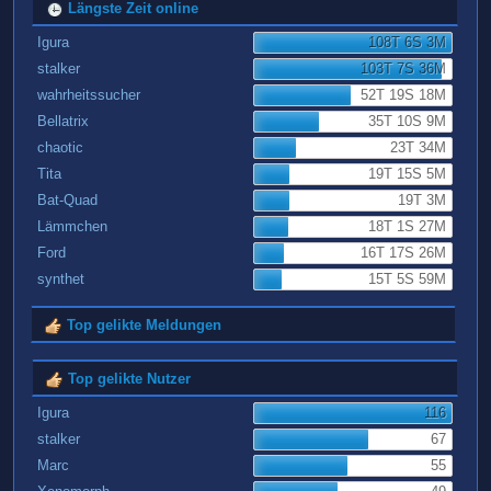
Längste Zeit online
Igura
108T 6S 3M
stalker
103T 7S 36M
wahrheitssucher
52T 19S 18M
Bellatrix
35T 10S 9M
chaotic
23T 34M
Tita
19T 15S 5M
Bat-Quad
19T 3M
Lämmchen
18T 1S 27M
Ford
16T 17S 26M
synthet
15T 5S 59M
Top gelikte Meldungen
Top gelikte Nutzer
Igura
116
stalker
67
Marc
55