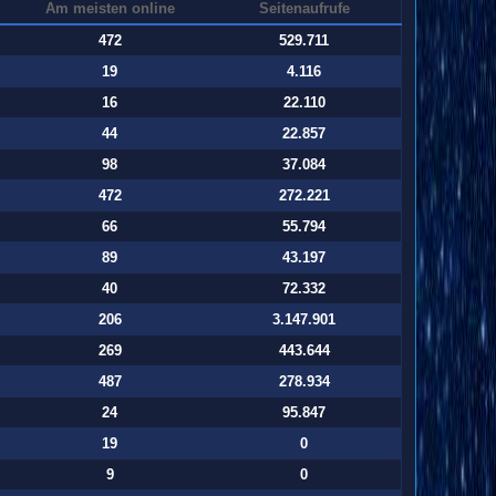
Am meisten online
Seitenaufrufe
472
529.711
19
4.116
16
22.110
44
22.857
98
37.084
472
272.221
66
55.794
89
43.197
40
72.332
206
3.147.901
269
443.644
487
278.934
24
95.847
19
0
9
0