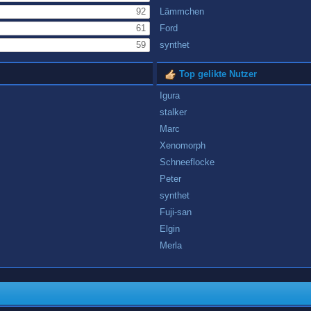
92
Lämmchen
61
Ford
59
synthet
Top gelikte Nutzer
Igura
stalker
Marc
Xenomorph
Schneeflocke
Peter
synthet
Fuji-san
Elgin
Merla