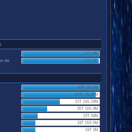
)
225.392
er die
223.197
108T 6S 3M
103T 7S 36M
52T 19S 18M
35T 10S 9M
23T 34M
19T 15S 5M
19T 3M