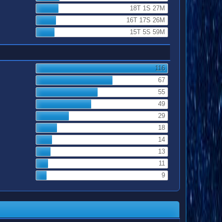
18T 1S 27M
16T 17S 26M
15T 5S 59M
116
67
55
49
29
18
14
13
11
9