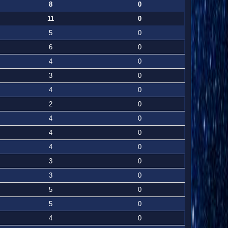
8
0
11
0
5
0
6
0
4
0
3
0
4
0
2
0
4
0
4
0
4
0
3
0
3
0
5
0
5
0
4
0