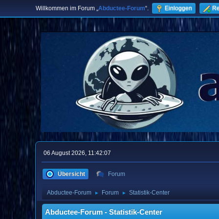
Willkommen im Forum „
Abductee-Forum
“.
Einloggen
Re
06 August 2026, 11:42:07
Übersicht
Forum
Abductee-Forum
Forum
Statistik-Center
►
►
Abductee-Forum - Statistik-Center