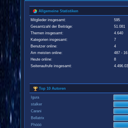
Allgemeine Statistiken
Mitglieder insgesamt:
595
Gesamtzahl der Beiträge:
51.081
Themen insgesamt:
4.640
Kategorien insgesamt:
7
Benutzer online:
4
Am meisten online:
487 - 16
Heute online:
8
Seitenaufrufe insgesamt:
4.496.0
Top 10 Autoren
Igura
stalker
Carani
Bellatrix
Phööö