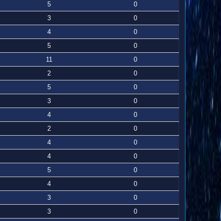
5
0
3
0
4
0
5
0
11
0
2
0
5
0
3
0
4
0
2
0
4
0
4
0
5
0
4
0
3
0
3
0