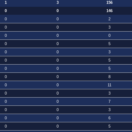
1
3
156
0
0
146
0
0
2
0
0
3
0
0
0
0
0
5
0
0
3
0
0
5
0
0
5
0
0
8
0
0
11
0
0
3
0
0
7
0
0
3
0
0
6
0
0
5