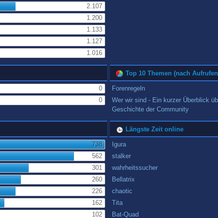
2.107
1.200
1.133
1.127
1.016
Top 10 Themen (nach Aufrufen
0
Forenregeln
0
Wer wir sind - Ein kurzer Überblick üb
Geschichte der Community
Längste Zeit online
738
Igura
562
stalker
301
wahrheitssucher
260
Bellatrix
226
chaotic
162
Tita
102
Bat-Quad