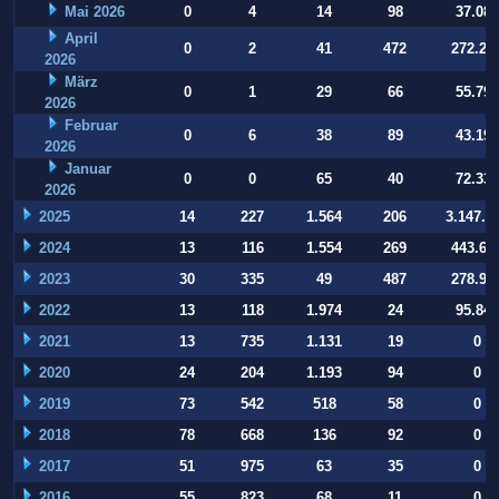
Mai 2026
0
4
14
98
37.084
April
0
2
41
472
272.22
2026
März
0
1
29
66
55.794
2026
Februar
0
6
38
89
43.197
2026
Januar
0
0
65
40
72.332
2026
2025
14
227
1.564
206
3.147.9
2024
13
116
1.554
269
443.64
2023
30
335
49
487
278.93
2022
13
118
1.974
24
95.847
2021
13
735
1.131
19
0
2020
24
204
1.193
94
0
2019
73
542
518
58
0
2018
78
668
136
92
0
2017
51
975
63
35
0
2016
55
823
68
11
0