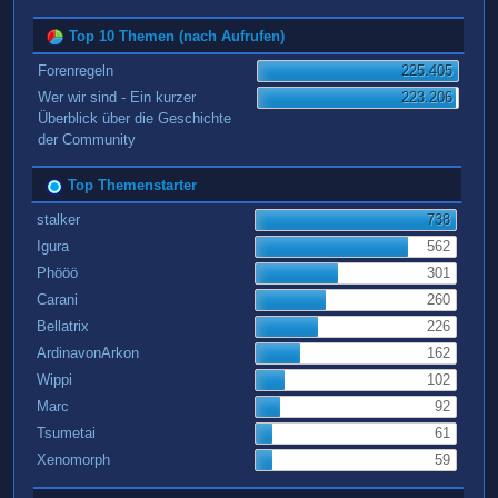
Top 10 Themen (nach Aufrufen)
Forenregeln
225.405
Wer wir sind - Ein kurzer
223.206
Überblick über die Geschichte
der Community
Top Themenstarter
stalker
738
Igura
562
Phööö
301
Carani
260
Bellatrix
226
ArdinavonArkon
162
Wippi
102
Marc
92
Tsumetai
61
Xenomorph
59