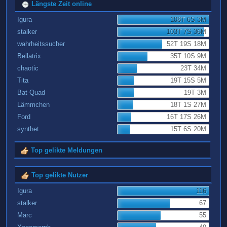
Längste Zeit online
Igura
108T 6S 3M
stalker
103T 7S 36M
wahrheitssucher
52T 19S 18M
Bellatrix
35T 10S 9M
chaotic
23T 34M
Tita
19T 15S 5M
Bat-Quad
19T 3M
Lämmchen
18T 1S 27M
Ford
16T 17S 26M
synthet
15T 6S 20M
Top gelikte Meldungen
Top gelikte Nutzer
Igura
116
stalker
67
Marc
55