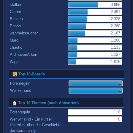
stalker
3.886
Carani
2.491
Bellatrix
2.328
Phööö
2.280
wahrheitssucher
2.107
Marc
1.200
chaotic
1.133
ArdinavonArkon
1.127
Wippi
1.016
Top-10-Boards
Forenregeln
1
Wer wir sind
1
Top 10 Themen (nach Antworten)
Forenregeln
0
Wer wir sind - Ein kurzer
0
Überblick über die Geschichte
der Community