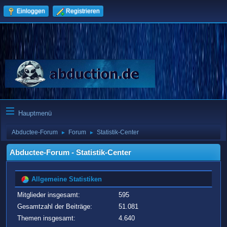
Einloggen
Registrieren
Hauptmenü
Abductee-Forum
Forum
Statistik-Center
►
►
Abductee-Forum - Statistik-Center
Allgemeine Statistiken
Mitglieder insgesamt:
595
Gesamtzahl der Beiträge:
51.081
Themen insgesamt:
4.640