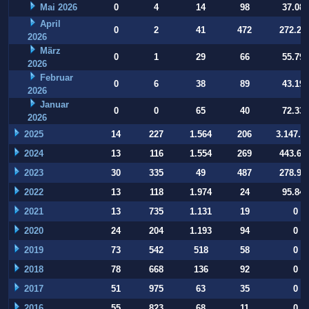
Mai 2026
0
4
14
98
37.084
April
0
2
41
472
272.22
2026
März
0
1
29
66
55.794
2026
Februar
0
6
38
89
43.197
2026
Januar
0
0
65
40
72.332
2026
2025
14
227
1.564
206
3.147.9
2024
13
116
1.554
269
443.64
2023
30
335
49
487
278.93
2022
13
118
1.974
24
95.847
2021
13
735
1.131
19
0
2020
24
204
1.193
94
0
2019
73
542
518
58
0
2018
78
668
136
92
0
2017
51
975
63
35
0
2016
55
823
68
11
0