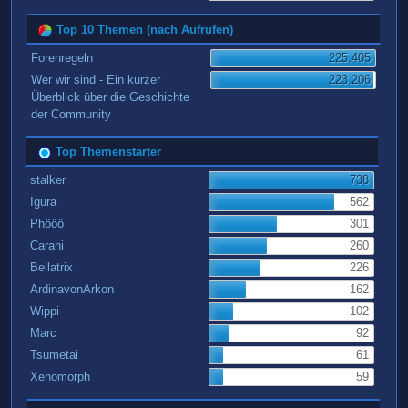
Top 10 Themen (nach Aufrufen)
Forenregeln
225.405
Wer wir sind - Ein kurzer
223.206
Überblick über die Geschichte
der Community
Top Themenstarter
stalker
738
Igura
562
Phööö
301
Carani
260
Bellatrix
226
ArdinavonArkon
162
Wippi
102
Marc
92
Tsumetai
61
Xenomorph
59