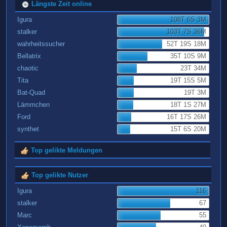
Längste Zeit online
Igura
108T 6S 3M
stalker
103T 7S 36M
wahrheitssucher
52T 19S 18M
Bellatrix
35T 10S 9M
chaotic
23T 34M
Tita
19T 15S 5M
Bat-Quad
19T 3M
Lämmchen
18T 1S 27M
Ford
16T 17S 26M
synthet
15T 6S 20M
Top gelikte Meldungen
Top gelikte Nutzer
Igura
116
stalker
67
Marc
55