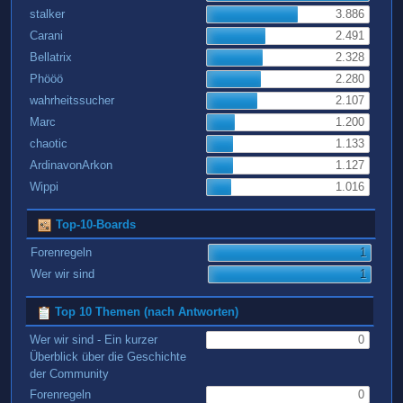
stalker
3.886
Carani
2.491
Bellatrix
2.328
Phööö
2.280
wahrheitssucher
2.107
Marc
1.200
chaotic
1.133
ArdinavonArkon
1.127
Wippi
1.016
Top-10-Boards
Forenregeln
1
Wer wir sind
1
Top 10 Themen (nach Antworten)
Wer wir sind - Ein kurzer
0
Überblick über die Geschichte
der Community
Forenregeln
0