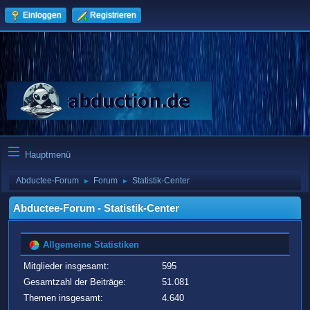
Einloggen
Registrieren
Hauptmenü
Abductee-Forum
Forum
Statistik-Center
►
►
Abductee-Forum - Statistik-Center
Allgemeine Statistiken
Mitglieder insgesamt:
595
Gesamtzahl der Beiträge:
51.081
Themen insgesamt:
4.640