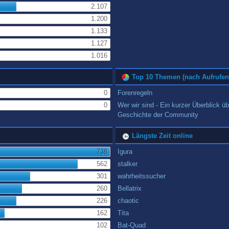
2.107
1.200
1.133
1.127
1.016
Top 10 Themen (nach Aufrufen
0
Forenregeln
0
Wer wir sind - Ein kurzer Überblick üb
Geschichte der Community
Längste Zeit online
738
Igura
562
stalker
301
wahrheitssucher
260
Bellatrix
226
chaotic
162
Tita
102
Bat-Quad