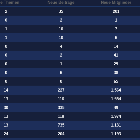
e Themen
Neue Beiträge
Neue Mitglieder
2
35
201
0
2
1
1
10
7
1
10
6
0
4
14
0
2
41
0
1
29
0
6
38
0
0
65
14
227
1.564
13
116
1.554
30
335
49
13
118
1.974
13
735
1.131
24
204
1.193