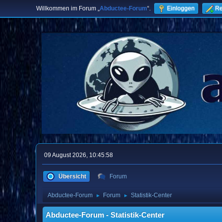
Willkommen im Forum „
Abductee-Forum
“.
Einloggen
Re
09 August 2026, 10:45:58
Übersicht
Forum
Abductee-Forum
Forum
Statistik-Center
►
►
Abductee-Forum - Statistik-Center