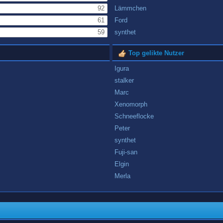
92
Lämmchen
61
Ford
59
synthet
Top gelikte Nutzer
Igura
stalker
Marc
Xenomorph
Schneeflocke
Peter
synthet
Fuji-san
Elgin
Merla