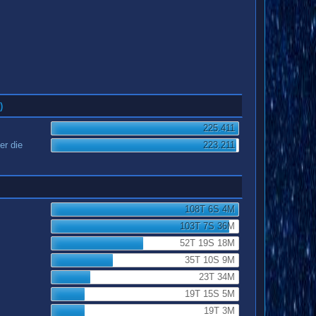
)
225.411
er die
223.211
108T 6S 4M
103T 7S 36M
52T 19S 18M
35T 10S 9M
23T 34M
19T 15S 5M
19T 3M