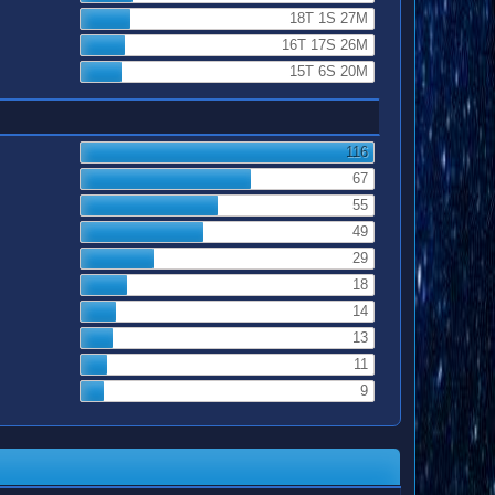
18T 1S 27M
16T 17S 26M
15T 6S 20M
116
67
55
49
29
18
14
13
11
9