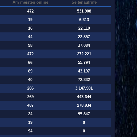
Am meisten online
Seitenaufrufe
472
531.908
19
6.313
16
22.110
44
22.857
98
37.084
472
272.221
66
55.794
89
43.197
40
72.332
206
3.147.901
269
443.644
487
278.934
24
95.847
19
0
94
0