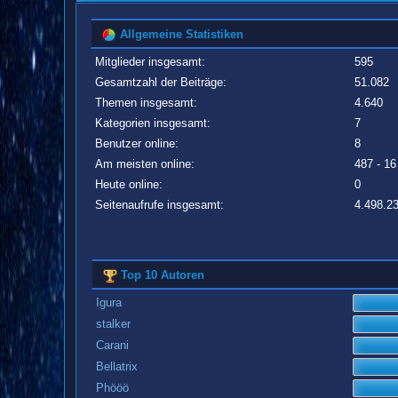
Allgemeine Statistiken
Mitglieder insgesamt:
595
Gesamtzahl der Beiträge:
51.082
Themen insgesamt:
4.640
Kategorien insgesamt:
7
Benutzer online:
8
Am meisten online:
487 - 16
Heute online:
0
Seitenaufrufe insgesamt:
4.498.2
Top 10 Autoren
Igura
stalker
Carani
Bellatrix
Phööö