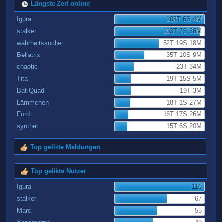
Längste Zeit online
Igura
108T 6S 4M
stalker
103T 7S 36M
wahrheitssucher
52T 19S 18M
Bellatrix
35T 10S 9M
chaotic
23T 34M
Tita
19T 15S 5M
Bat-Quad
19T 3M
Lämmchen
18T 1S 27M
Ford
16T 17S 26M
synthet
15T 6S 20M
Top gelikte Meldungen
Top gelikte Nutzer
Igura
116
stalker
67
Marc
55