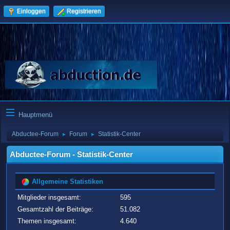
Einloggen
Registrieren
Hauptmenü
Abductee-Forum
Forum
Statistik-Center
►
►
Abductee-Forum - Statistik-Center
Allgemeine Statistiken
Mitglieder insgesamt:
595
Gesamtzahl der Beiträge:
51.082
Themen insgesamt:
4.640