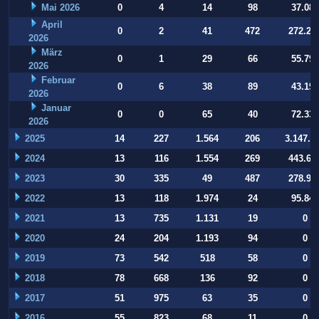
Mai 2026
0
4
14
98
37.084
April
0
2
41
472
272.22
2026
März
0
1
29
66
55.794
2026
Februar
0
6
38
89
43.197
2026
Januar
0
0
65
40
72.332
2026
2025
14
227
1.564
206
3.147.9
2024
13
116
1.554
269
443.64
2023
30
335
49
487
278.93
2022
13
118
1.974
24
95.847
2021
13
735
1.131
19
0
2020
24
204
1.193
94
0
2019
73
542
518
58
0
2018
78
668
136
92
0
2017
51
975
63
35
0
2016
55
823
68
11
0