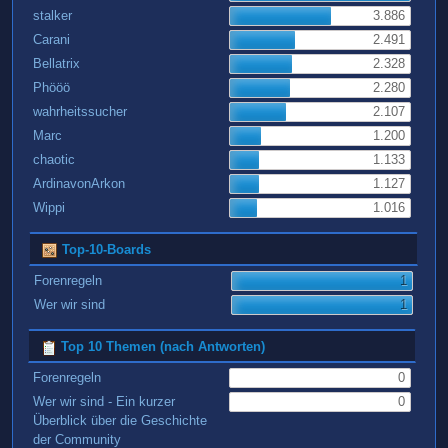
stalker
3.886
Carani
2.491
Bellatrix
2.328
Phööö
2.280
wahrheitssucher
2.107
Marc
1.200
chaotic
1.133
ArdinavonArkon
1.127
Wippi
1.016
Top-10-Boards
Forenregeln
1
Wer wir sind
1
Top 10 Themen (nach Antworten)
Forenregeln
0
Wer wir sind - Ein kurzer
0
Überblick über die Geschichte
der Community