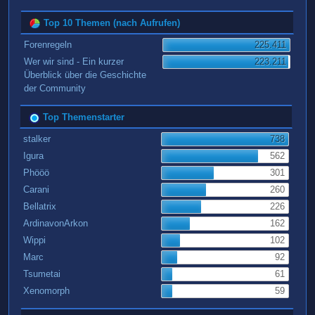
Top 10 Themen (nach Aufrufen)
Forenregeln
225.411
Wer wir sind - Ein kurzer
223.211
Überblick über die Geschichte
der Community
Top Themenstarter
stalker
738
Igura
562
Phööö
301
Carani
260
Bellatrix
226
ArdinavonArkon
162
Wippi
102
Marc
92
Tsumetai
61
Xenomorph
59